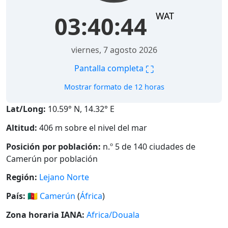
WAT
03:40:45
viernes, 7 agosto 2026
⛶
Pantalla completa
Mostrar formato de 12 horas
Lat/Long:
10.59° N, 14.32° E
Altitud:
406 m sobre el nivel del mar
Posición por población:
n.º 5 de 140 ciudades de
Camerún por población
Región:
Lejano Norte
País:
🇨🇲
Camerún
(
África
)
Zona horaria IANA:
Africa/Douala