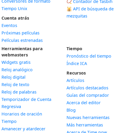
Conversores de formato
📿 Contador de Tasbih
Tiempo Unix
🕌
API de búsqueda de
mezquitas
Cuenta atrás
Eventos
Próximas películas
Películas estrenadas
Herramientas para
Tiempo
webmasters
Pronóstico del tiempo
Widgets gratis
Índice ICA
Widget
Reloj analógico
Recursos
Widget
Reloj digital
Artículos
Widget
Reloj de texto
Artículos destacados
Widget
Reloj de palabras
Guías del comprador
Temporizador de Cuenta
Acerca del editor
Widget
Regresiva
Blog
Widget
Horarios de oración
Nuevas herramientas
Widget
Tiempo
Más herramientas
Widget
Amanecer y atardecer
Acerca de Time.now