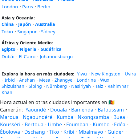
London
·
Paris
·
Berlin
Asia y Oceanía:
China
·
Japón
·
Australia
Tokio
·
Singapur
·
Sídney
África y Oriente Medio:
Egipto
·
Nigeria
·
Sudáfrica
Dubái
·
El Cairo
·
Johannesburgo
Explora la hora en más ciudades:
Yiwu
·
New Kingston
·
Uvira
·
Irbid
·
Anshan
·
Mesa
·
Zhangye
·
Londrina
·
Wuxi
·
Shizuishan
·
Siping
·
Nürnberg
·
Nasiriyah
·
Taiz
·
Rahim Yar
Khan
Hora actual en otras ciudades importantes en
🇨🇲
Camerún:
Yaoundé
·
Douala
·
Bamenda
·
Bafoussam
·
Maroua
·
Ngaoundéré
·
Kumba
·
Nkongsamba
·
Buea
·
Kousséri
·
Bertoua
·
Limbe
·
Foumban
·
Kumbo
·
Edéa
·
Ébolowa
·
Dschang
·
Tiko
·
Kribi
·
Mbalmayo
·
Guider
·