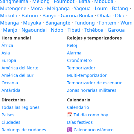
Sangmélima
·
Melong
·
Foumbot
·
Bafia
·
Mbouda
·
Mutengene
·
Mora
·
Meïganga
·
Yagoua
·
Loum
·
Bafang
·
Mokolo
·
Batouri
·
Banyo
·
Garoua Boulaï
·
Obala
·
Oku
·
Mbanga
·
Muyuka
·
Bangangté
·
Fundong
·
Fontem
·
Wum
·
Manjo
·
Ngaoundal
·
Ndop
·
Tibati
·
Tchéboa
·
Garoua
Hora mundial
Relojes y temporizadores
África
Reloj
Asia
Alarma
Europa
Cronómetro
América del Norte
Temporizador
América del Sur
Multi-temporizador
Oceanía
Temporizador de escenario
Antártida
Zonas horarias militares
Directorios
Calendario
Todas las regiones
Calendario
Países
📅
Tal día como hoy
Ciudades
Días festivos
Rankings de ciudades
☪️
Calendario islámico