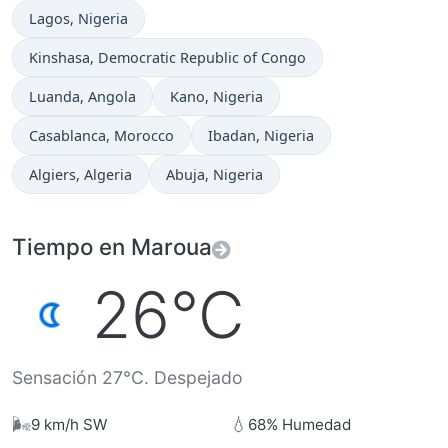
Hora actual en
Lagos
, Nigeria
Hora actual en
Kinshasa
, Democratic Republic of Congo
Hora actual en
Hora actual en
Luanda
, Angola
Kano
, Nigeria
Hora actual en
Hora actual en
Casablanca
, Morocco
Ibadan
, Nigeria
Hora actual en
Hora actual en
Algiers
, Algeria
Abuja
, Nigeria
Tiempo en Maroua
26°C
Sensación 27°C. Despejado
🌬️
💧
9 km/h SW
68% Humedad