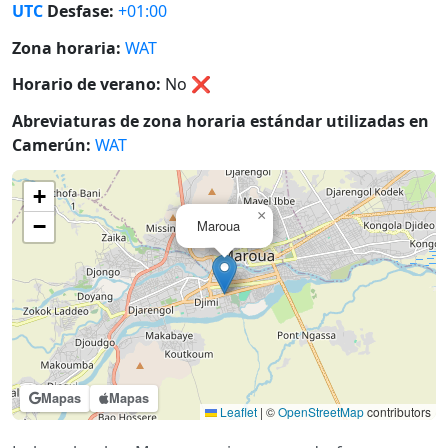
UTC
Desfase:
+01:00
Zona horaria:
WAT
Horario de verano:
No
❌
Abreviaturas de zona horaria estándar utilizadas en
Camerún:
WAT
+
×
−
Maroua
Mapas
Mapas
Leaflet
|
©
OpenStreetMap
contributors