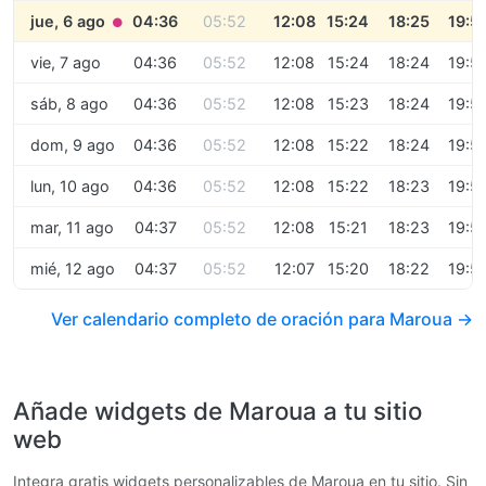
jue, 6 ago
04:36
05:52
12:08
15:24
18:25
19:5
●
vie, 7 ago
04:36
05:52
12:08
15:24
18:24
19:5
sáb, 8 ago
04:36
05:52
12:08
15:23
18:24
19:5
dom, 9 ago
04:36
05:52
12:08
15:22
18:24
19:5
lun, 10 ago
04:36
05:52
12:08
15:22
18:23
19:5
mar, 11 ago
04:37
05:52
12:08
15:21
18:23
19:5
mié, 12 ago
04:37
05:52
12:07
15:20
18:22
19:5
Ver calendario completo de oración para Maroua →
Añade widgets de Maroua a tu sitio
web
Integra gratis widgets personalizables de Maroua en tu sitio. Sin