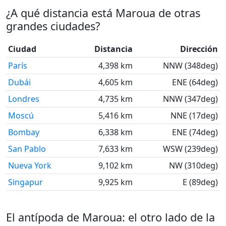
¿A qué distancia está Maroua de otras
grandes ciudades?
Ciudad
Distancia
Dirección
París
4,398 km
NNW (348deg)
Dubái
4,605 km
ENE (64deg)
Londres
4,735 km
NNW (347deg)
Moscú
5,416 km
NNE (17deg)
Bombay
6,338 km
ENE (74deg)
San Pablo
7,633 km
WSW (239deg)
Nueva York
9,102 km
NW (310deg)
Singapur
9,925 km
E (89deg)
El antípoda de Maroua: el otro lado de la