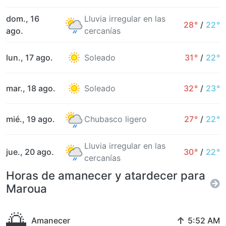
dom., 16
Lluvia irregular en las
28°
/
22°
ago.
cercanías
lun., 17 ago.
Soleado
31°
/
22°
mar., 18 ago.
Soleado
32°
/
23°
mié., 19 ago.
Chubasco ligero
27°
/
22°
Lluvia irregular en las
jue., 20 ago.
30°
/
22°
cercanías
Horas de amanecer y atardecer para
Maroua
🌅
↑
Amanecer
5:52 AM