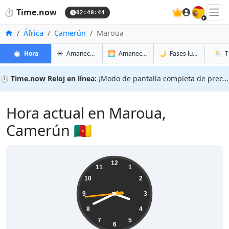
🇪🇸
⏱️
Time.now
02:40:44
Inicio
África
Camerún
Maroua
en Maroua
en Maroua
en Mar
en Ma
⏱️
Hora
☀️
Amanecer y atardecer
🌅
Amanecer y atardecer mañana
🌙
Fases lunares
🌦️
T
⏱️
Time.now Reloj en línea:
¡Modo de pantalla completa de precisión!
Hora actual en Maroua,
Camerún 🇨🇲
03:40:45
12
11
1
10
2
9
3
8
4
7
5
6