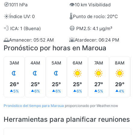
🧭
👁️
1011 hPa
10 km Visibilidad
☀️
🌡️
Índice UV: 0
Punto de rocío: 20°C
💨
😷
ICA: 1 (Buena)
PM2.5: 4.1 µg/m³
🌅
🌇
Amanecer: 05:52 AM
Atardecer: 06:24 PM
Pronóstico por horas en Maroua
3AM
4AM
5AM
6AM
7AM
8AM
26°
25°
25°
25°
27°
29°
5%
6%
6%
6%
5%
4%
Pronóstico del tiempo para Maroua
proporcionado por Weather.now
Herramientas para planificar reuniones