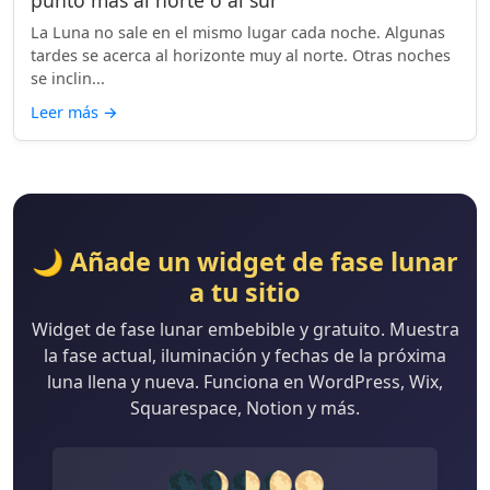
punto más al norte o al sur
La Luna no sale en el mismo lugar cada noche. Algunas
tardes se acerca al horizonte muy al norte. Otras noches
se inclin...
Leer más
→
🌙 Añade un widget de fase lunar
a tu sitio
Widget de fase lunar embebible y gratuito. Muestra
la fase actual, iluminación y fechas de la próxima
luna llena y nueva. Funciona en WordPress, Wix,
Squarespace, Notion y más.
🌑🌒🌓🌔🌕