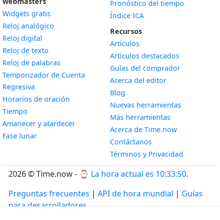
webmasters
Pronóstico del tiempo
Widgets gratis
Índice ICA
Widget
Reloj analógico
Recursos
Widget
Reloj digital
Artículos
Widget
Reloj de texto
Artículos destacados
Widget
Reloj de palabras
Guías del comprador
Temporizador de Cuenta
Acerca del editor
Widget
Regresiva
Blog
Widget
Horarios de oración
Nuevas herramientas
Widget
Tiempo
Más herramientas
Widget
Amanecer y atardecer
Acerca de Time.now
Widget
Fase lunar
Contáctanos
Términos y Privacidad
2026 © Time.now - ⌚
La hora actual es 10:33:51
.
Preguntas frecuentes
|
API de hora mundial
|
Guías
para desarrolladores