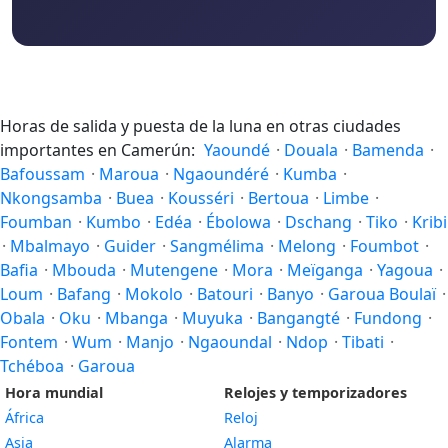
Horas de salida y puesta de la luna en otras ciudades
importantes en Camerún:
Yaoundé
·
Douala
·
Bamenda
·
Bafoussam
·
Maroua
·
Ngaoundéré
·
Kumba
·
Nkongsamba
·
Buea
·
Kousséri
·
Bertoua
·
Limbe
·
Foumban
·
Kumbo
·
Edéa
·
Ébolowa
·
Dschang
·
Tiko
·
Kribi
·
Mbalmayo
·
Guider
·
Sangmélima
·
Melong
·
Foumbot
·
Bafia
·
Mbouda
·
Mutengene
·
Mora
·
Meïganga
·
Yagoua
·
Loum
·
Bafang
·
Mokolo
·
Batouri
·
Banyo
·
Garoua Boulaï
·
Obala
·
Oku
·
Mbanga
·
Muyuka
·
Bangangté
·
Fundong
·
Fontem
·
Wum
·
Manjo
·
Ngaoundal
·
Ndop
·
Tibati
·
Tchéboa
·
Garoua
Hora mundial
Relojes y temporizadores
África
Reloj
Asia
Alarma