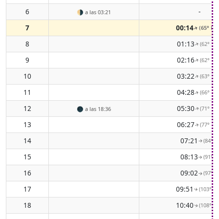
6
-
🌗
a las 03:21
7
00:14
(65° EN
↑
8
01:13
(62° EN
↑
9
02:16
(62° EN
↑
10
03:22
(63° EN
↑
11
04:28
(66° EN
↑
12
05:30
(71° EN
🌑
a las 18:36
↑
13
06:27
(77° EN
↑
14
07:21
(84° E)
↑
15
08:13
(91° E)
↑
16
09:02
(97° E)
↑
17
09:51
(103° ES
↑
18
10:40
(108° ES
↑