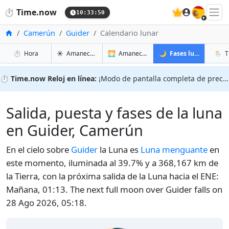
🇪🇸
⏱️
Time.now
10:33:51
Inicio
Camerún
Guider
Calendario lunar
en Guider
en Guider
en Guid
en Gu
⏱️
Hora
☀️
Amanecer y atardecer
🌅
Amanecer y atardecer mañana
🌙
Fases lunares
🌦️
T
⏱️
Time.now Reloj en línea:
¡Modo de pantalla completa de precisión!
Salida, puesta y fases de la luna
en Guider, Camerún
En el cielo sobre
Guider
la Luna es
Luna menguante
en
este momento, iluminada al 39.7% y a 368,167 km de
la Tierra, con la próxima salida de la Luna hacia el ENE:
Mañana, 01:13. The next full moon over Guider falls on
28 Ago 2026, 05:18.