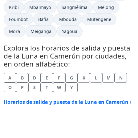
Kribi
Mbalmayo
Sangmélima
Melong
Foumbot
Bafia
Mbouda
Mutengene
Mora
Meïganga
Yagoua
Explora los horarios de salida y puesta
de la Luna en Camerún por ciudades,
en orden alfabético:
A
B
D
E
F
G
K
L
M
N
O
P
S
T
W
Y
Horarios de salida y puesta de la Luna en Camerún ›