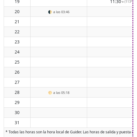
19
11:30
(113° ES
↑
20
🌓
a las 03:46
21
22
23
24
25
26
27
28
🌕
a las 05:18
29
30
31
* Todas las horas son la hora local de Guider. Las horas de salida y puesta de