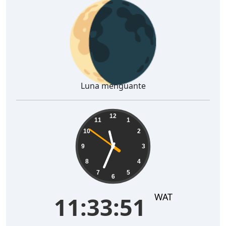
🌘
Luna menguante
11:33:52
12
11
1
10
2
9
3
8
4
7
5
6
WAT
11:33:52