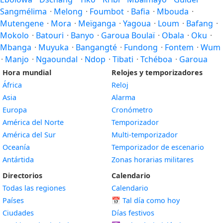
Sangmélima
·
Melong
·
Foumbot
·
Bafia
·
Mbouda
·
Mutengene
·
Mora
·
Meïganga
·
Yagoua
·
Loum
·
Bafang
·
Mokolo
·
Batouri
·
Banyo
·
Garoua Boulaï
·
Obala
·
Oku
·
Mbanga
·
Muyuka
·
Bangangté
·
Fundong
·
Fontem
·
Wum
·
Manjo
·
Ngaoundal
·
Ndop
·
Tibati
·
Tchéboa
·
Garoua
Hora mundial
Relojes y temporizadores
África
Reloj
Asia
Alarma
Europa
Cronómetro
América del Norte
Temporizador
América del Sur
Multi-temporizador
Oceanía
Temporizador de escenario
Antártida
Zonas horarias militares
Directorios
Calendario
Todas las regiones
Calendario
Países
📅
Tal día como hoy
Ciudades
Días festivos