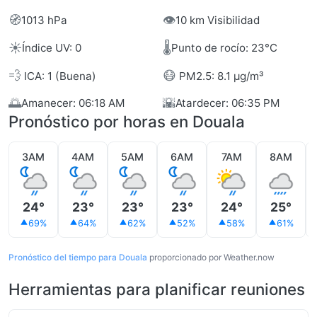
🧭
👁️
1013 hPa
10 km Visibilidad
☀️
🌡️
Índice UV: 0
Punto de rocío: 23°C
💨
😷
ICA: 1 (Buena)
PM2.5: 8.1 µg/m³
🌅
🌇
Amanecer: 06:18 AM
Atardecer: 06:35 PM
Pronóstico por horas en Douala
3AM
4AM
5AM
6AM
7AM
8AM
24°
23°
23°
23°
24°
25°
69%
64%
62%
52%
58%
61%
Pronóstico del tiempo para Douala
proporcionado por Weather.now
Herramientas para planificar reuniones