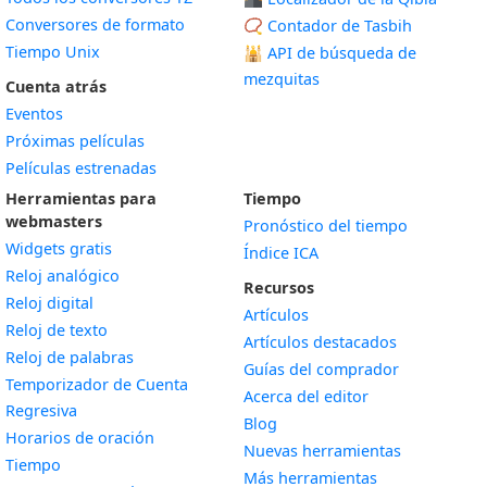
Conversores de formato
📿 Contador de Tasbih
Tiempo Unix
🕌
API de búsqueda de
mezquitas
Cuenta atrás
Eventos
Próximas películas
Películas estrenadas
Herramientas para
Tiempo
webmasters
Pronóstico del tiempo
Widgets gratis
Índice ICA
Widget
Reloj analógico
Recursos
Widget
Reloj digital
Artículos
Widget
Reloj de texto
Artículos destacados
Widget
Reloj de palabras
Guías del comprador
Temporizador de Cuenta
Acerca del editor
Widget
Regresiva
Blog
Widget
Horarios de oración
Nuevas herramientas
Widget
Tiempo
Más herramientas