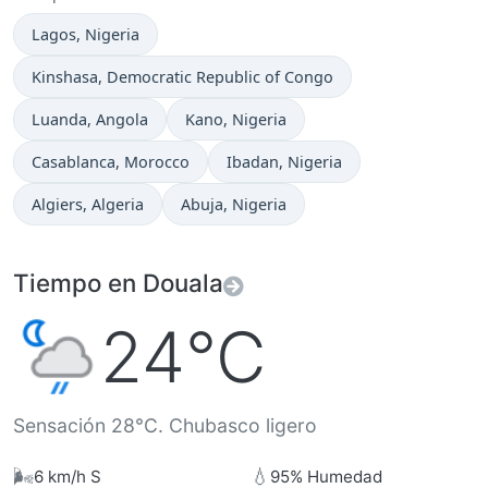
Hora actual en
Lagos
, Nigeria
Hora actual en
Kinshasa
, Democratic Republic of Congo
Hora actual en
Hora actual en
Luanda
, Angola
Kano
, Nigeria
Hora actual en
Hora actual en
Casablanca
, Morocco
Ibadan
, Nigeria
Hora actual en
Hora actual en
Algiers
, Algeria
Abuja
, Nigeria
Tiempo en Douala
24°C
Sensación 28°C. Chubasco ligero
🌬️
💧
6 km/h S
95% Humedad