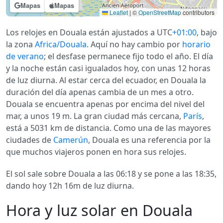
Mapas
Mapas
Leaflet
|
©
OpenStreetMap
contributors
Los relojes en Douala están ajustados a UTC
+01:00
, bajo
la zona
Africa/Douala
. Aquí no hay cambio por
horario
de verano
; el desfase permanece fijo todo el año. El día
y la noche están casi igualados hoy, con unas 12 horas
de luz diurna. Al estar cerca del ecuador, en Douala la
duración del día apenas cambia de un mes a otro.
Douala se encuentra apenas por encima del nivel del
mar, a unos 19 m. La gran ciudad más cercana,
París
,
está a 5031 km de distancia. Como una de las mayores
ciudades de
Camerún
, Douala es una referencia por la
que muchos viajeros ponen en hora sus relojes.
El sol sale sobre Douala a las 06:18 y se pone a las 18:35,
dando hoy 12h 16m de luz diurna.
Hora y luz solar en Douala