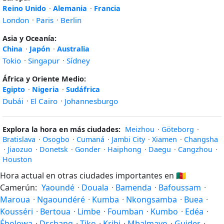
Reino Unido
·
Alemania
·
Francia
London
·
Paris
·
Berlin
Asia y Oceanía:
China
·
Japón
·
Australia
Tokio
·
Singapur
·
Sídney
África y Oriente Medio:
Egipto
·
Nigeria
·
Sudáfrica
Dubái
·
El Cairo
·
Johannesburgo
Explora la hora en más ciudades:
Meizhou
·
Göteborg
·
Bratislava
·
Osogbo
·
Cumaná
·
Jambi City
·
Xiamen
·
Changsha
·
Jiaozuo
·
Donetsk
·
Gonder
·
Haiphong
·
Daegu
·
Cangzhou
·
Houston
Hora actual en otras ciudades importantes en
🇨🇲
Camerún:
Yaoundé
·
Douala
·
Bamenda
·
Bafoussam
·
Maroua
·
Ngaoundéré
·
Kumba
·
Nkongsamba
·
Buea
·
Kousséri
·
Bertoua
·
Limbe
·
Foumban
·
Kumbo
·
Edéa
·
Ébolowa
·
Dschang
·
Tiko
·
Kribi
·
Mbalmayo
·
Guider
·