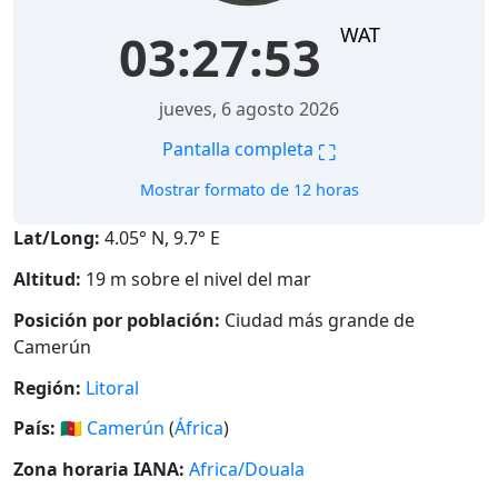
WAT
03:27:54
jueves, 6 agosto 2026
⛶
Pantalla completa
Mostrar formato de 12 horas
Lat/Long:
4.05° N, 9.7° E
Altitud:
19 m sobre el nivel del mar
Posición por población:
Ciudad más grande de
Camerún
Región:
Litoral
País:
🇨🇲
Camerún
(
África
)
Zona horaria IANA:
Africa/Douala