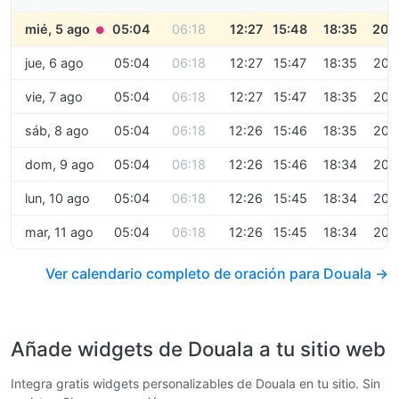
mié, 5 ago
05:04
06:18
12:27
15:48
18:35
20:
●
jue, 6 ago
05:04
06:18
12:27
15:47
18:35
20:
vie, 7 ago
05:04
06:18
12:27
15:47
18:35
20:
sáb, 8 ago
05:04
06:18
12:26
15:46
18:35
20:
dom, 9 ago
05:04
06:18
12:26
15:46
18:34
20:
lun, 10 ago
05:04
06:18
12:26
15:45
18:34
20:
mar, 11 ago
05:04
06:18
12:26
15:45
18:34
20:
Ver calendario completo de oración para Douala →
Añade widgets de Douala a tu sitio web
Integra gratis widgets personalizables de Douala en tu sitio. Sin