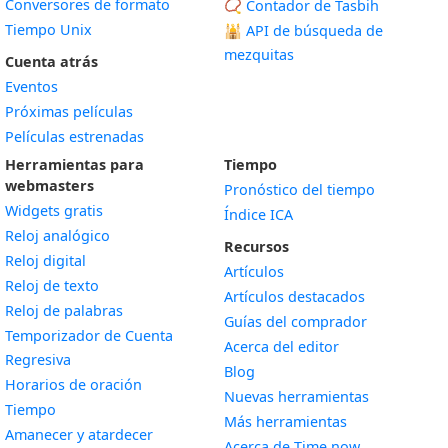
Conversores de formato
📿 Contador de Tasbih
Tiempo Unix
🕌
API de búsqueda de
mezquitas
Cuenta atrás
Eventos
Próximas películas
Películas estrenadas
Herramientas para
Tiempo
webmasters
Pronóstico del tiempo
Widgets gratis
Índice ICA
Widget
Reloj analógico
Recursos
Widget
Reloj digital
Artículos
Widget
Reloj de texto
Artículos destacados
Widget
Reloj de palabras
Guías del comprador
Temporizador de Cuenta
Acerca del editor
Widget
Regresiva
Blog
Widget
Horarios de oración
Nuevas herramientas
Widget
Tiempo
Más herramientas
Widget
Amanecer y atardecer
Acerca de Time.now