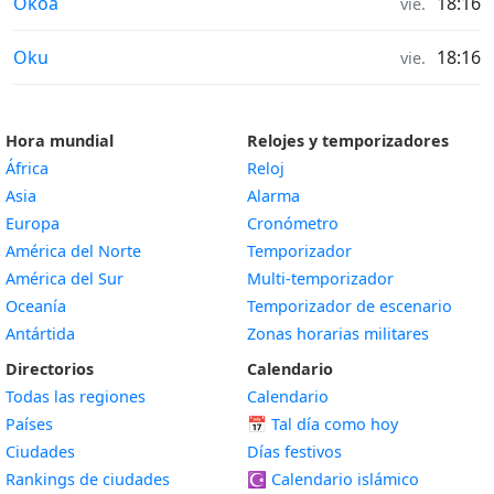
Horas de salida y puesta de la luna in
Okoa
18:16
vie.
Horas de salida y puesta de la luna in
Oku
18:16
vie.
Hora mundial
Relojes y temporizadores
África
Reloj
Asia
Alarma
Europa
Cronómetro
América del Norte
Temporizador
América del Sur
Multi-temporizador
Oceanía
Temporizador de escenario
Antártida
Zonas horarias militares
Directorios
Calendario
Todas las regiones
Calendario
Países
📅
Tal día como hoy
Ciudades
Días festivos
Rankings de ciudades
☪️
Calendario islámico