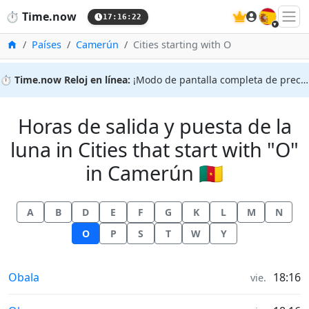
🇪🇸
⏱️
Time.now
17:16:22
Inicio
Países
Camerún
Cities starting with O
⏱️
Time.now Reloj en línea:
¡Modo de pantalla completa de precisión!
Horas de salida y puesta de la
luna in Cities that start with "O"
in Camerún 🇨🇲
A
B
D
E
F
G
K
L
M
N
O
P
S
T
W
Y
Horas de salida y puesta de la luna in
Obala
18:16
vie.