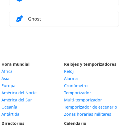
Agregar Widget de horarios de oración a
Ghost
Hora mundial
Relojes y temporizadores
África
Reloj
Asia
Alarma
Europa
Cronómetro
América del Norte
Temporizador
América del Sur
Multi-temporizador
Oceanía
Temporizador de escenario
Antártida
Zonas horarias militares
Directorios
Calendario