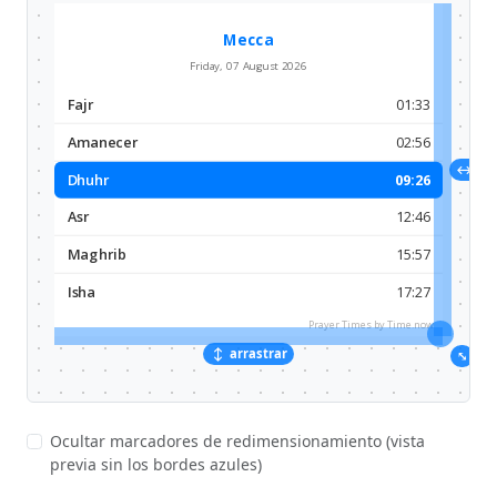
↔
arr
arrastrar
↔
⤡
Ocultar marcadores de redimensionamiento (vista
previa sin los bordes azules)