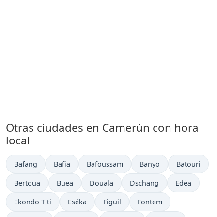
Otras ciudades en Camerún con hora
local
Hora actual en
Hora actual en
Hora actual en
Hora actual en
Hora actual
Bafang
Bafia
Bafoussam
Banyo
Batouri
Hora actual en
Hora actual en
Hora actual en
Hora actual en
Hora actual 
Bertoua
Buea
Douala
Dschang
Edéa
Hora actual en
Hora actual en
Hora actual en
Hora actual en
Ekondo Titi
Eséka
Figuil
Fontem