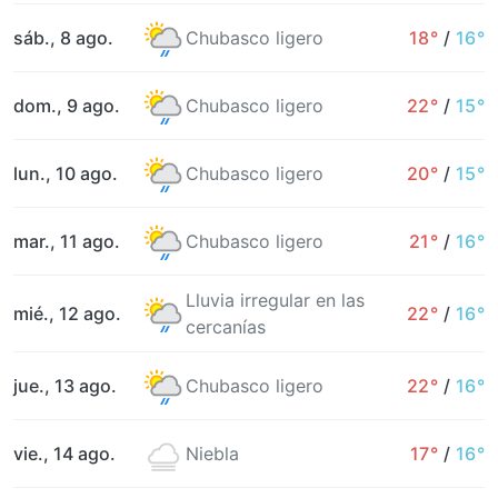
sáb., 8 ago.
Chubasco ligero
18°
/
16°
dom., 9 ago.
Chubasco ligero
22°
/
15°
lun., 10 ago.
Chubasco ligero
20°
/
15°
mar., 11 ago.
Chubasco ligero
21°
/
16°
Lluvia irregular en las
mié., 12 ago.
22°
/
16°
cercanías
jue., 13 ago.
Chubasco ligero
22°
/
16°
vie., 14 ago.
Niebla
17°
/
16°