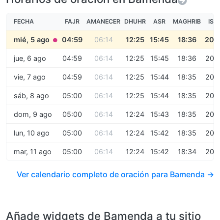
FECHA
FAJR
AMANECER
DHUHR
ASR
MAGHRIB
ISH
mié, 5 ago
04:59
06:14
12:25
15:45
18:36
20:
●
jue, 6 ago
04:59
06:14
12:25
15:45
18:36
20:
vie, 7 ago
04:59
06:14
12:25
15:44
18:35
20:
sáb, 8 ago
05:00
06:14
12:25
15:44
18:35
20:
dom, 9 ago
05:00
06:14
12:24
15:43
18:35
20:
lun, 10 ago
05:00
06:14
12:24
15:42
18:35
20:
mar, 11 ago
05:00
06:14
12:24
15:42
18:34
20:
Ver calendario completo de oración para Bamenda →
Añade widgets de Bamenda a tu sitio