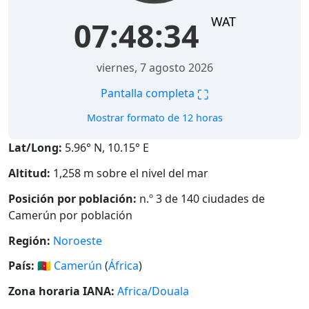
WAT
07:48:35
viernes, 7 agosto 2026
⛶
Pantalla completa
Mostrar formato de 12 horas
Lat/Long:
5.96° N, 10.15° E
Altitud:
1,258 m sobre el nivel del mar
Posición por población:
n.º 3 de 140 ciudades de
Camerún por población
Región:
Noroeste
País:
🇨🇲
Camerún
(
África
)
Zona horaria IANA:
Africa/Douala