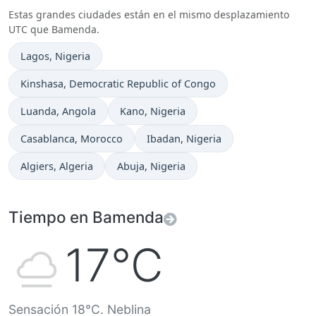
Estas grandes ciudades están en el mismo desplazamiento
UTC que Bamenda.
Hora actual en
Lagos
, Nigeria
Hora actual en
Kinshasa
, Democratic Republic of Congo
Hora actual en
Hora actual en
Luanda
, Angola
Kano
, Nigeria
Hora actual en
Hora actual en
Casablanca
, Morocco
Ibadan
, Nigeria
Hora actual en
Hora actual en
Algiers
, Algeria
Abuja
, Nigeria
Tiempo en Bamenda
17°C
Sensación 18°C. Neblina