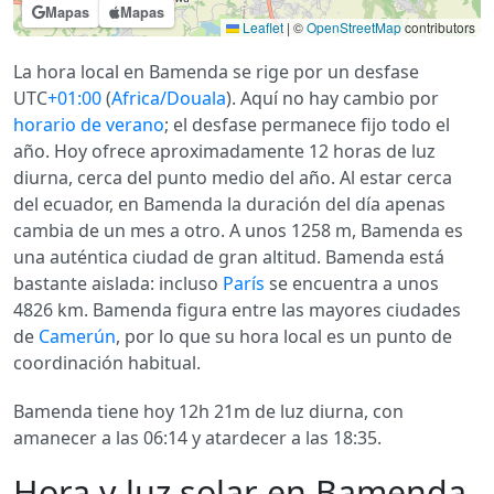
Mapas
Mapas
Leaflet
|
©
OpenStreetMap
contributors
La hora local en Bamenda se rige por un desfase
UTC
+01:00
(
Africa/Douala
). Aquí no hay cambio por
horario de verano
; el desfase permanece fijo todo el
año. Hoy ofrece aproximadamente 12 horas de luz
diurna, cerca del punto medio del año. Al estar cerca
del ecuador, en Bamenda la duración del día apenas
cambia de un mes a otro. A unos 1258 m, Bamenda es
una auténtica ciudad de gran altitud. Bamenda está
bastante aislada: incluso
París
se encuentra a unos
4826 km. Bamenda figura entre las mayores ciudades
de
Camerún
, por lo que su hora local es un punto de
coordinación habitual.
Bamenda tiene hoy 12h 21m de luz diurna, con
amanecer a las 06:14 y atardecer a las 18:35.
Hora y luz solar en Bamenda