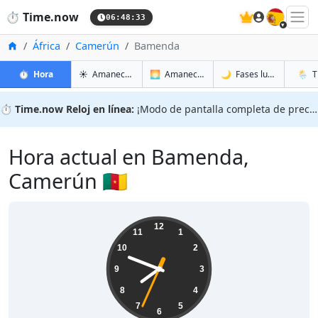
🇪🇸
⏱️
Time.now
06:48:34
Inicio
África
Camerún
Bamenda
en Bamenda
en Bamenda
en Bam
en Ba
⏱️
Hora
☀️
Amanecer y atardecer
🌅
Amanecer y atardecer mañana
🌙
Fases lunares
🌦️
T
⏱️
Time.now Reloj en línea:
¡Modo de pantalla completa de precisión!
Hora actual en Bamenda,
Camerún 🇨🇲
07:48:35
12
11
1
10
2
9
3
8
4
7
5
6