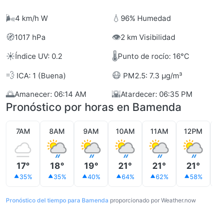
🌬️
💧
4 km/h W
96% Humedad
🧭
👁️
1017 hPa
2 km Visibilidad
☀️
🌡️
Índice UV: 0.2
Punto de rocío: 16°C
💨
😷
ICA: 1 (Buena)
PM2.5: 7.3 µg/m³
🌅
🌇
Amanecer: 06:14 AM
Atardecer: 06:35 PM
Pronóstico por horas en Bamenda
7AM
8AM
9AM
10AM
11AM
12PM
17°
18°
19°
21°
21°
21°
35%
35%
40%
64%
62%
58%
Pronóstico del tiempo para Bamenda
proporcionado por Weather.now