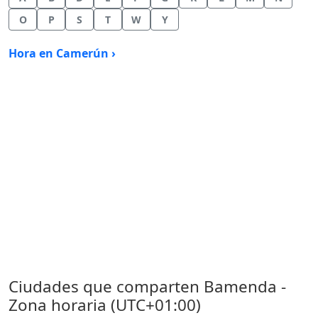
O
P
S
T
W
Y
Hora en Camerún ›
Ciudades que comparten Bamenda -
Zona horaria (UTC+01:00)