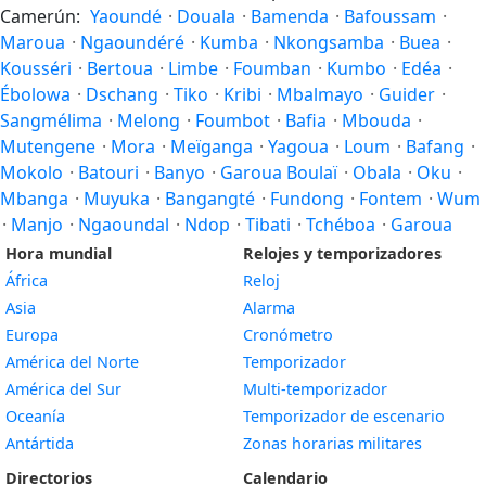
Camerún:
Yaoundé
·
Douala
·
Bamenda
·
Bafoussam
·
Maroua
·
Ngaoundéré
·
Kumba
·
Nkongsamba
·
Buea
·
Kousséri
·
Bertoua
·
Limbe
·
Foumban
·
Kumbo
·
Edéa
·
Ébolowa
·
Dschang
·
Tiko
·
Kribi
·
Mbalmayo
·
Guider
·
Sangmélima
·
Melong
·
Foumbot
·
Bafia
·
Mbouda
·
Mutengene
·
Mora
·
Meïganga
·
Yagoua
·
Loum
·
Bafang
·
Mokolo
·
Batouri
·
Banyo
·
Garoua Boulaï
·
Obala
·
Oku
·
Mbanga
·
Muyuka
·
Bangangté
·
Fundong
·
Fontem
·
Wum
·
Manjo
·
Ngaoundal
·
Ndop
·
Tibati
·
Tchéboa
·
Garoua
Hora mundial
Relojes y temporizadores
África
Reloj
Asia
Alarma
Europa
Cronómetro
América del Norte
Temporizador
América del Sur
Multi-temporizador
Oceanía
Temporizador de escenario
Antártida
Zonas horarias militares
Directorios
Calendario