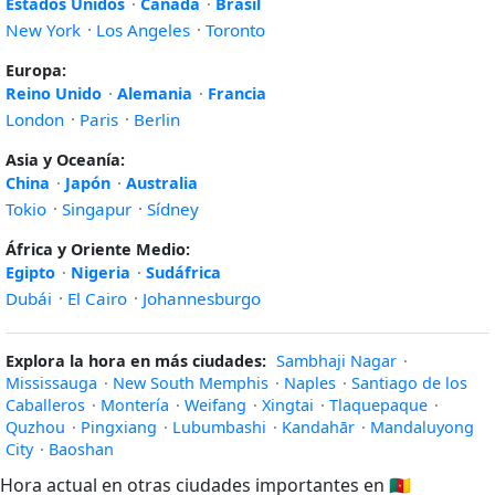
Estados Unidos
·
Canadá
·
Brasil
New York
·
Los Angeles
·
Toronto
Europa:
Reino Unido
·
Alemania
·
Francia
London
·
Paris
·
Berlin
Asia y Oceanía:
China
·
Japón
·
Australia
Tokio
·
Singapur
·
Sídney
África y Oriente Medio:
Egipto
·
Nigeria
·
Sudáfrica
Dubái
·
El Cairo
·
Johannesburgo
Explora la hora en más ciudades:
Sambhaji Nagar
·
Mississauga
·
New South Memphis
·
Naples
·
Santiago de los
Caballeros
·
Montería
·
Weifang
·
Xingtai
·
Tlaquepaque
·
Quzhou
·
Pingxiang
·
Lubumbashi
·
Kandahār
·
Mandaluyong
City
·
Baoshan
Hora actual en otras ciudades importantes en
🇨🇲