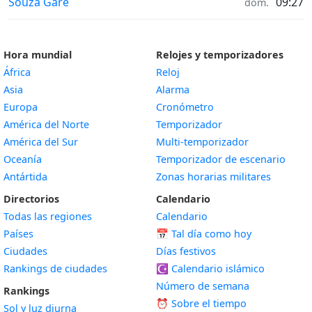
Horas de salida y puesta de la luna in
Souza Gare
09:27
dom.
Hora mundial
Relojes y temporizadores
África
Reloj
Asia
Alarma
Europa
Cronómetro
América del Norte
Temporizador
América del Sur
Multi-temporizador
Oceanía
Temporizador de escenario
Antártida
Zonas horarias militares
Directorios
Calendario
Todas las regiones
Calendario
Países
📅
Tal día como hoy
Ciudades
Días festivos
Rankings de ciudades
☪️
Calendario islámico
Número de semana
Rankings
⏰ Sobre el tiempo
Sol y luz diurna