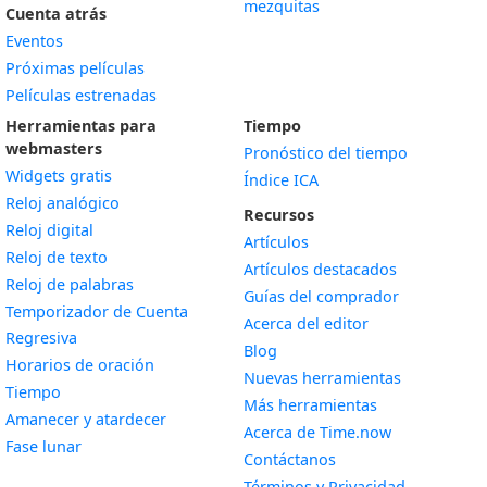
mezquitas
Cuenta atrás
Eventos
Próximas películas
Películas estrenadas
Herramientas para
Tiempo
webmasters
Pronóstico del tiempo
Widgets gratis
Índice ICA
Widget
Reloj analógico
Recursos
Widget
Reloj digital
Artículos
Widget
Reloj de texto
Artículos destacados
Widget
Reloj de palabras
Guías del comprador
Temporizador de Cuenta
Acerca del editor
Widget
Regresiva
Blog
Widget
Horarios de oración
Nuevas herramientas
Widget
Tiempo
Más herramientas
Widget
Amanecer y atardecer
Acerca de Time.now
Widget
Fase lunar
Contáctanos
Términos y Privacidad