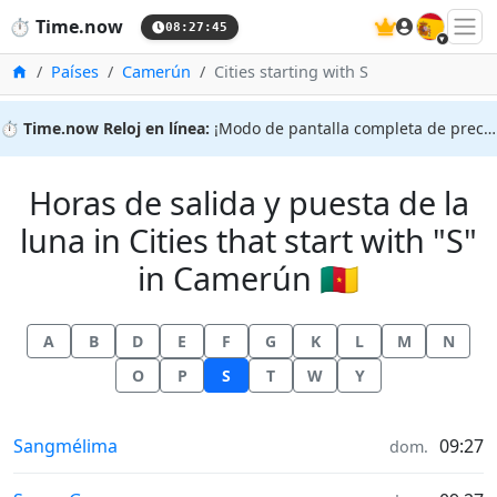
🇪🇸
⏱️
Time.now
08:27:46
Inicio
Países
Camerún
Cities starting with S
⏱️
Time.now Reloj en línea:
¡Modo de pantalla completa de precisión!
Horas de salida y puesta de la
luna in Cities that start with "S"
in Camerún 🇨🇲
A
B
D
E
F
G
K
L
M
N
O
P
S
T
W
Y
Horas de salida y puesta de la luna in
Sangmélima
09:27
dom.