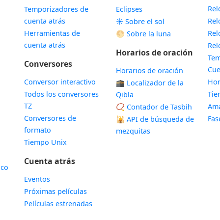
Rel
Temporizadores de
Eclipses
cuenta atrás
Rel
☀️ Sobre el sol
Herramientas de
Rel
🌕 Sobre la luna
cuenta atrás
Rel
Horarios de oración
Tem
Conversores
Cue
Horarios de oración
Conversor interactivo
Hor
🕋 Localizador de la
Todos los conversores
Ti
Qibla
TZ
Ama
📿 Contador de Tasbih
Conversores de
Fas
🕌
API de búsqueda de
formato
mezquitas
Tiempo Unix
Cuenta atrás
ico
Eventos
Próximas películas
Películas estrenadas