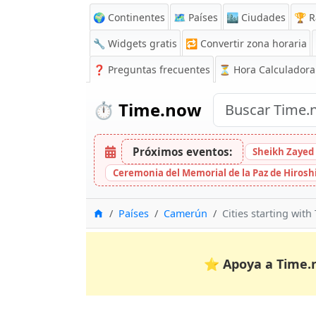
🌍 Continentes
🗺️ Países
🏙️ Ciudades
🏆 R
🔧 Widgets gratis
🔁
Convertir zona horaria
❓
Preguntas frecuentes
⏳ Hora Calculadora
⏱️
Time.now
Próximos eventos:
Sheikh Zayed 
Ceremonia del Memorial de la Paz de Hiros
Inicio
Países
Camerún
Cities starting with 
⭐
Apoya a Time.