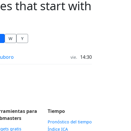
es that start with
W
Y
ras de salida y puesta de la luna in
ouboro
14:30
vie.
rramientas para
Tiempo
bmasters
Pronóstico del tiempo
gets gratis
Índice ICA