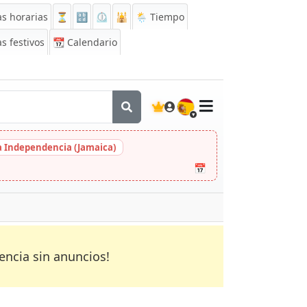
s horarias
⏳
🔡
⏲️
🕌
🌦️ Tiempo
s festivos
📆
Calendario
🇪🇸
la Independencia (Jamaica)
📅
encia sin anuncios!