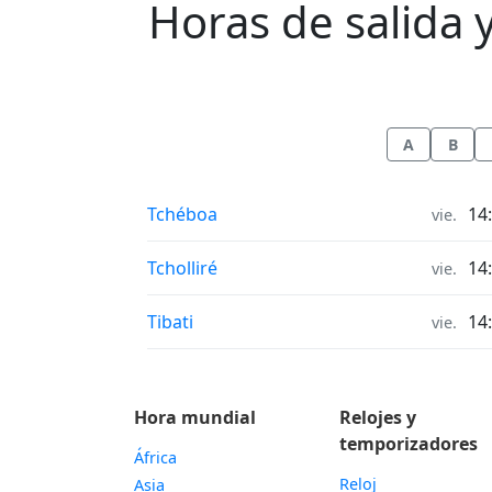
Horas de salida y
A
B
Horas de salida y puesta de la luna in
Tchéboa
14
vie.
Horas de salida y puesta de la luna in
Tcholliré
14
vie.
Horas de salida y puesta de la luna in
Tibati
14
vie.
Hora mundial
Relojes y
temporizadores
África
Reloj
Asia