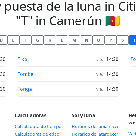
 puesta de la luna in Citi
"T" in Camerún 🇨🇲
D
E
F
G
K
L
M
N
O
P
S
T
Horas de salida y puesta de la luna in
Ho
:30
Tiko
14:30
T
vie.
Horas de salida y puesta de la luna in
:30
Tombel
14:30
vie.
Horas de salida y puesta de la luna in
:30
Tonga
14:30
vie.
Calculadoras
Sol y luna
He
we
Calculadora de tiempo
Horarios del amanecer
Wid
Calculadoras de edad
Horarios del atardecer