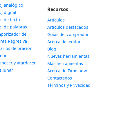
Widget
oj analógico
Recursos
Widget
oj digital
Widget
oj de texto
Artículos
Widget
oj de palabras
Artículos destacados
porizador de
Guías del comprador
Widget
nta Regresiva
Acerca del editor
Widget
arios de oración
Blog
Widget
empo
Nuevas herramientas
Widget
necer y atardecer
Más herramientas
Widget
e lunar
Acerca de Time.now
Contáctanos
Términos y Privacidad