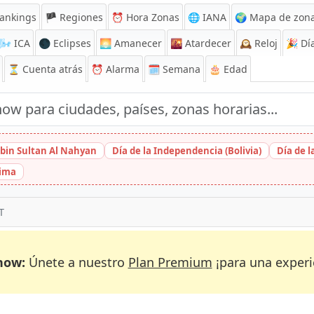
ankings
🏴 Regiones
⏰
Hora Zonas
🌐 IANA
🌍 Mapa de zona
🌬️
ICA
🌑 Eclipses
🌅
Amanecer
🌇
Atardecer
🕰️
Reloj
🎉
Día
⏳
Cuenta atrás
⏰
Alarma
🗓️ Semana
🎂 Edad
bin Sultan Al Nahyan
Día de la Independencia (Bolivia)
Día de 
hima
T
now:
Únete a nuestro
Plan Premium
¡para una experi