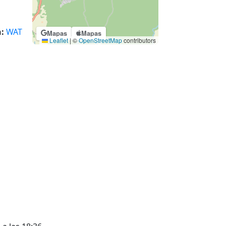
:
WAT
Mapas
Mapas
Leaflet
|
©
OpenStreetMap
contributors