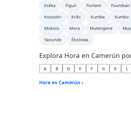
Hora actual en
Hora actual en
Hora actual en
Hora actu
Eséka
Figuil
Fontem
Foumban
Hora actual en
Hora actual en
Hora actual en
Hora ac
Kousséri
Kribi
Kumba
Kumbo
Hora actual en
Hora actual en
Hora actual en
Hora
Mokolo
Mora
Mutengene
Muy
Hora actual en
Hora actual en
Yaounde
Ébolowa
Explora Hora en Camerún por 
A
B
D
E
F
G
K
L
Hora en Camerún ›