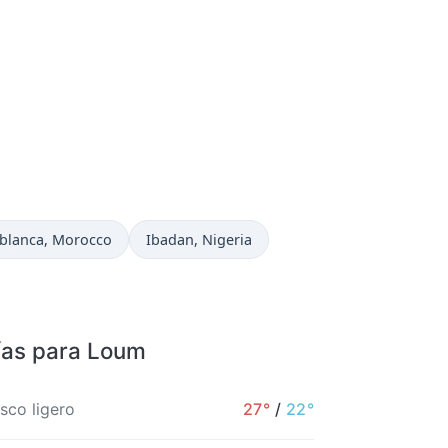
 actual en
Hora actual en
blanca
, Morocco
Ibadan
, Nigeria
ías para Loum
sco ligero
27°
/
22°