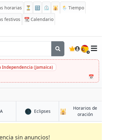
s horarias
⏳
🔡
⏲️
🕌
🌦️ Tiempo
s festivos
📆
Calendario
🇪🇸
la Independencia (Jamaica)
📅
Horarios de
🌑
🕌
en Loum
en Loum
CA
Eclipses
en Loum
oración
encia sin anuncios!