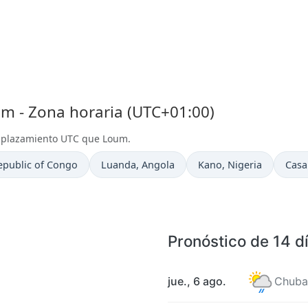
 - Zona horaria (UTC+01:00)
esplazamiento UTC que Loum.
Hora actual en
Hora actual en
Hora
epublic of Congo
Luanda
, Angola
Kano
, Nigeria
Casa
Pronóstico de 14 d
jue., 6 ago.
Chuba