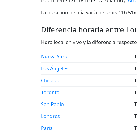
Loum tiene 12h 18m de luz solar hoy.
Ama
La duración del día varía de unos 11h 51m 
Diferencia horaria entre Lo
Hora local en vivo y la diferencia respe
Nueva York
T
Los Ángeles
T
Chicago
T
Toronto
T
San Pablo
T
Londres
T
París
T