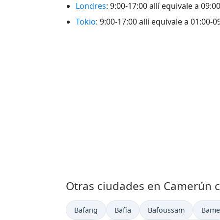
Londres
: 9:00-17:00 allí equivale a 09:
Tokio
: 9:00-17:00 allí equivale a 01:00-
Otras ciudades en Camerún c
Hora actual en
Hora actual en
Hora actual en
Hora 
Bafang
Bafia
Bafoussam
Bame