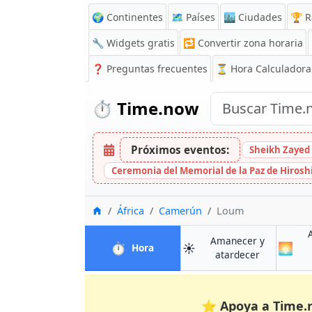
🌍 Continentes
🗺️ Países
🏙️ Ciudades
🏆 R
🔧 Widgets gratis
🔁
Convertir zona horaria
❓
Preguntas frecuentes
⏳ Hora Calculadora
⏱️
Time.now
Próximos eventos:
Sheikh Zayed 
Ceremonia del Memorial de la Paz de Hiros
Inicio
África
Camerún
Loum
Amanecer y
⏱️
☀️
🌅
en Loum
Hora
en Loum
atardecer
⭐
Apoya a Time.