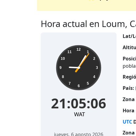
Hora actual en Loum, C
Lat/L
Altit
21:05:07
12
11
1
Posic
10
2
pobla
9
3
Regió
8
4
7
5
6
País:
21:05:07
Zona 
Hora 
WAT
UTC
D
Zona 
jueves, 6 agosto 2026