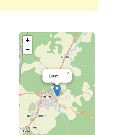
+
−
×
Loum