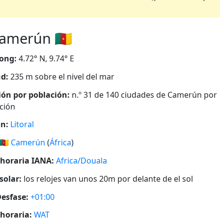
amerún 🇨🇲
ong:
4.72° N, 9.74° E
ud:
235 m sobre el nivel del mar
ión por población:
n.º 31 de 140 ciudades de Camerún por
ción
n:
Litoral
🇨🇲
Camerún
(
África
)
horaria IANA:
Africa/Douala
solar:
los relojes van unos 20m por delante de el sol
esfase:
+01:00
horaria:
WAT