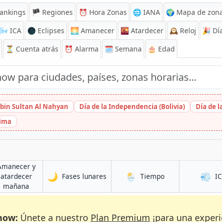
ankings
🏴 Regiones
⏰
Hora Zonas
🌐 IANA
🌍 Mapa de zona
🌬️
ICA
🌑 Eclipses
🌅
Amanecer
🌇
Atardecer
🕰️
Reloj
🎉
Día
⏳
Cuenta atrás
⏰
Alarma
🗓️ Semana
🎂 Edad
bin Sultan Al Nahyan
Día de la Independencia (Bolivia)
Día de 
hima
Amanecer y
🌙
🌦️
💨
en Loum
en Loum
atardecer
Fases lunares
Tiempo
I
en Loum
mañana
now:
Únete a nuestro
Plan Premium
¡para una experi