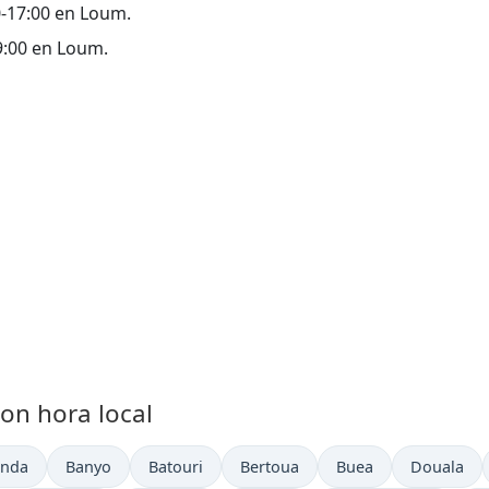
00-17:00 en Loum.
09:00 en Loum.
on hora local
actual en
Hora actual en
Hora actual en
Hora actual en
Hora actual en
Hora actua
nda
Banyo
Batouri
Bertoua
Buea
Douala