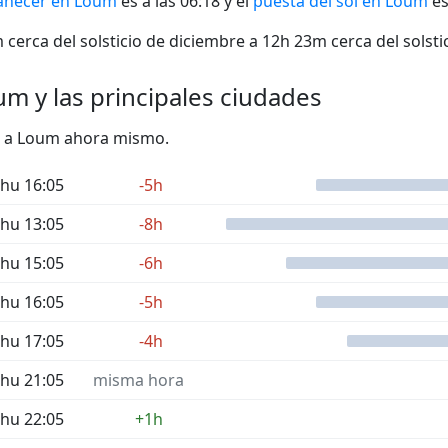
necer en Loum
es a las 06:18 y el
puesta del sol en Loum
es
cerca del solsticio de diciembre a 12h 23m cerca del solstic
um y las principales ciudades
cto a Loum ahora mismo.
hu 16:05
-5h
hu 13:05
-8h
hu 15:05
-6h
hu 16:05
-5h
hu 17:05
-4h
hu 21:05
misma hora
hu 22:05
+1h