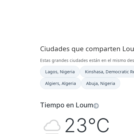
Ciudades que comparten Loum
Estas grandes ciudades están en el mismo d
Hora actual en
Hora actual en
Lagos
, Nigeria
Kinshasa
, Democratic R
Hora actual en
Hora actual en
Algiers
, Algeria
Abuja
, Nigeria
Tiempo en Loum
23°C