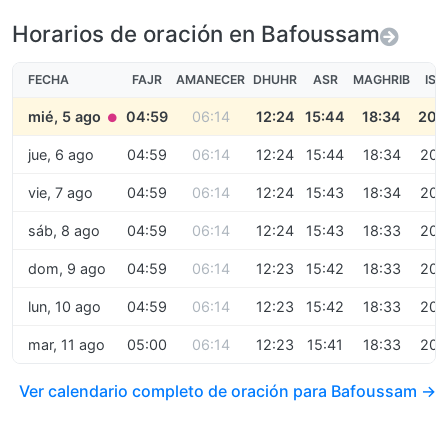
Horarios de oración en Bafoussam
FECHA
FAJR
AMANECER
DHUHR
ASR
MAGHRIB
ISH
mié, 5 ago
04:59
06:14
12:24
15:44
18:34
20:
●
jue, 6 ago
04:59
06:14
12:24
15:44
18:34
20:
vie, 7 ago
04:59
06:14
12:24
15:43
18:34
20:
sáb, 8 ago
04:59
06:14
12:24
15:43
18:33
20:
dom, 9 ago
04:59
06:14
12:23
15:42
18:33
20:
lun, 10 ago
04:59
06:14
12:23
15:42
18:33
20:
mar, 11 ago
05:00
06:14
12:23
15:41
18:33
20:
Ver calendario completo de oración para Bafoussam →