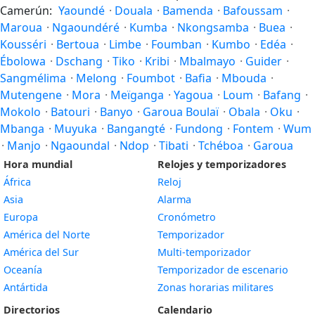
Camerún:
Yaoundé
·
Douala
·
Bamenda
·
Bafoussam
·
Maroua
·
Ngaoundéré
·
Kumba
·
Nkongsamba
·
Buea
·
Kousséri
·
Bertoua
·
Limbe
·
Foumban
·
Kumbo
·
Edéa
·
Ébolowa
·
Dschang
·
Tiko
·
Kribi
·
Mbalmayo
·
Guider
·
Sangmélima
·
Melong
·
Foumbot
·
Bafia
·
Mbouda
·
Mutengene
·
Mora
·
Meïganga
·
Yagoua
·
Loum
·
Bafang
·
Mokolo
·
Batouri
·
Banyo
·
Garoua Boulaï
·
Obala
·
Oku
·
Mbanga
·
Muyuka
·
Bangangté
·
Fundong
·
Fontem
·
Wum
·
Manjo
·
Ngaoundal
·
Ndop
·
Tibati
·
Tchéboa
·
Garoua
Hora mundial
Relojes y temporizadores
África
Reloj
Asia
Alarma
Europa
Cronómetro
América del Norte
Temporizador
América del Sur
Multi-temporizador
Oceanía
Temporizador de escenario
Antártida
Zonas horarias militares
Directorios
Calendario