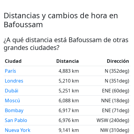
Distancias y cambios de hora en
Bafoussam
¿A qué distancia está Bafoussam de otras
grandes ciudades?
Ciudad
Distancia
Dirección
París
4,883 km
N (352deg)
Londres
5,210 km
N (351deg)
Dubái
5,251 km
ENE (60deg)
Moscú
6,088 km
NNE (18deg)
Bombay
6,917 km
ENE (71deg)
San Pablo
6,976 km
WSW (240deg)
Nueva York
9,141 km
NW (310deg)