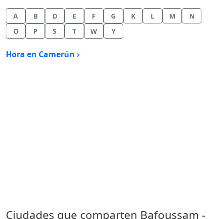
A
B
D
E
F
G
K
L
M
N
O
P
S
T
W
Y
Hora en Camerún ›
Ciudades que comparten Bafoussam -