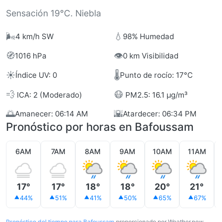
Sensación 19°C. Niebla
🌬️
💧
4 km/h SW
98% Humedad
🧭
👁️
1016 hPa
0 km Visibilidad
☀️
🌡️
Índice UV: 0
Punto de rocío: 17°C
💨
😷
ICA: 2 (Moderado)
PM2.5: 16.1 µg/m³
🌅
🌇
Amanecer: 06:14 AM
Atardecer: 06:34 PM
Pronóstico por horas en Bafoussam
6AM
7AM
8AM
9AM
10AM
11AM
17°
17°
18°
18°
20°
21°
44%
51%
41%
50%
65%
67%
Pronóstico del tiempo para Bafoussam
proporcionado por Weather.now