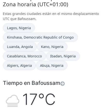
Zona horaria (UTC+01:00)
Estas grandes ciudades están en el mismo desplazamiento
UTC que Bafoussam.
Hora actual en
Lagos
, Nigeria
Hora actual en
Kinshasa
, Democratic Republic of Congo
Hora actual en
Hora actual en
Luanda
, Angola
Kano
, Nigeria
Hora actual en
Hora actual en
Casablanca
, Morocco
Ibadan
, Nigeria
Hora actual en
Hora actual en
Algiers
, Algeria
Abuja
, Nigeria
Tiempo en Bafoussam
17°C