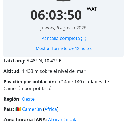
WAT
06:03:51
jueves, 6 agosto 2026
⛶
Pantalla completa
Mostrar formato de 12 horas
Lat/Long:
5.48° N, 10.42° E
Altitud:
1,438 m sobre el nivel del mar
Posición por población:
n.º 4 de 140 ciudades de
Camerún por población
Región:
Oeste
País:
🇨🇲
Camerún
(
África
)
Zona horaria IANA:
Africa/Douala