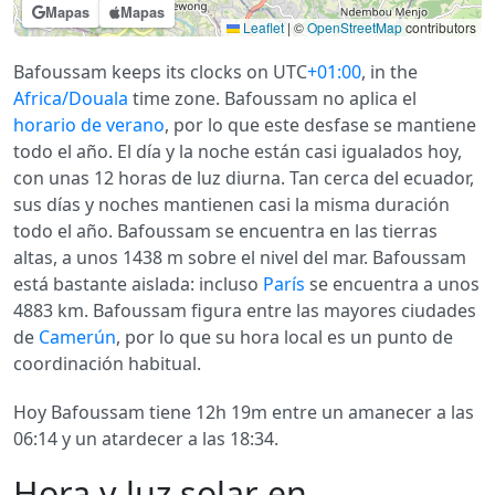
Mapas
Mapas
Leaflet
|
©
OpenStreetMap
contributors
Bafoussam keeps its clocks on UTC
+01:00
, in the
Africa/Douala
time zone. Bafoussam no aplica el
horario de verano
, por lo que este desfase se mantiene
todo el año. El día y la noche están casi igualados hoy,
con unas 12 horas de luz diurna. Tan cerca del ecuador,
sus días y noches mantienen casi la misma duración
todo el año. Bafoussam se encuentra en las tierras
altas, a unos 1438 m sobre el nivel del mar. Bafoussam
está bastante aislada: incluso
París
se encuentra a unos
4883 km. Bafoussam figura entre las mayores ciudades
de
Camerún
, por lo que su hora local es un punto de
coordinación habitual.
Hoy Bafoussam tiene 12h 19m entre un amanecer a las
06:14 y un atardecer a las 18:34.
Hora y luz solar en