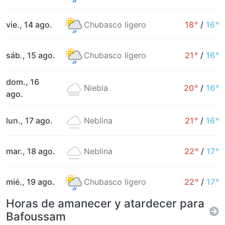
vie., 14 ago.
Chubasco ligero
18°
/
16°
sáb., 15 ago.
Chubasco ligero
21°
/
16°
dom., 16
Niebla
20°
/
16°
ago.
lun., 17 ago.
Neblina
21°
/
16°
mar., 18 ago.
Neblina
22°
/
17°
mié., 19 ago.
Chubasco ligero
22°
/
17°
Horas de amanecer y atardecer para
Bafoussam