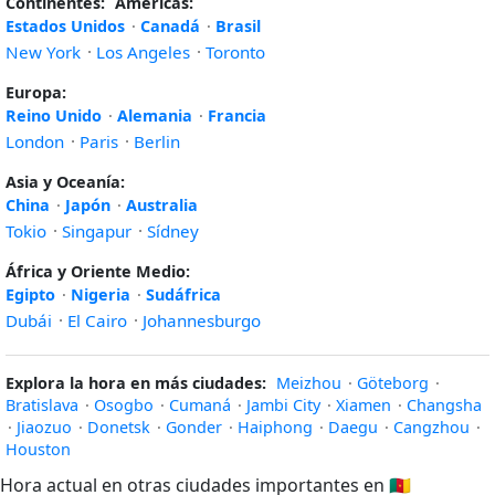
Continentes:
Américas:
Estados Unidos
·
Canadá
·
Brasil
New York
·
Los Angeles
·
Toronto
Europa:
Reino Unido
·
Alemania
·
Francia
London
·
Paris
·
Berlin
Asia y Oceanía:
China
·
Japón
·
Australia
Tokio
·
Singapur
·
Sídney
África y Oriente Medio:
Egipto
·
Nigeria
·
Sudáfrica
Dubái
·
El Cairo
·
Johannesburgo
Explora la hora en más ciudades:
Meizhou
·
Göteborg
·
Bratislava
·
Osogbo
·
Cumaná
·
Jambi City
·
Xiamen
·
Changsha
·
Jiaozuo
·
Donetsk
·
Gonder
·
Haiphong
·
Daegu
·
Cangzhou
·
Houston
Hora actual en otras ciudades importantes en
🇨🇲