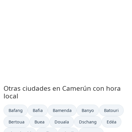
Otras ciudades en Camerún con hora
local
Hora actual en
Hora actual en
Hora actual en
Hora actual en
Hora actual e
Bafang
Bafia
Bamenda
Banyo
Batouri
Hora actual en
Hora actual en
Hora actual en
Hora actual en
Hora actual 
Bertoua
Buea
Douala
Dschang
Edéa