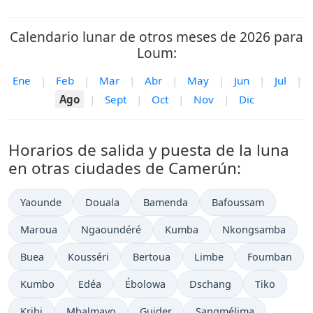
Calendario lunar de otros meses de 2026 para
Loum:
Ene
|
Feb
|
Mar
|
Abr
|
May
|
Jun
|
Jul
|
Ago
|
Sept
|
Oct
|
Nov
|
Dic
Horarios de salida y puesta de la luna
en otras ciudades de Camerún:
Yaounde
Douala
Bamenda
Bafoussam
Maroua
Ngaoundéré
Kumba
Nkongsamba
Buea
Kousséri
Bertoua
Limbe
Foumban
Kumbo
Edéa
Ébolowa
Dschang
Tiko
Kribi
Mbalmayo
Guider
Sangmélima