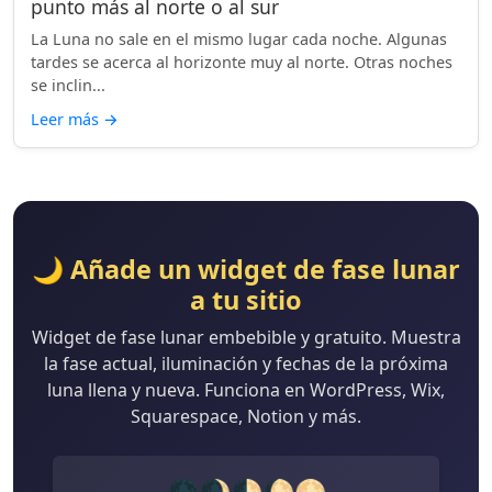
punto más al norte o al sur
La Luna no sale en el mismo lugar cada noche. Algunas
tardes se acerca al horizonte muy al norte. Otras noches
se inclin...
Leer más
→
🌙 Añade un widget de fase lunar
a tu sitio
Widget de fase lunar embebible y gratuito. Muestra
la fase actual, iluminación y fechas de la próxima
luna llena y nueva. Funciona en WordPress, Wix,
Squarespace, Notion y más.