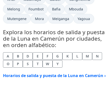
Melong
Foumbot
Bafia
Mbouda
Mutengene
Mora
Meïganga
Yagoua
Explora los horarios de salida y puesta
de la Luna en Camerún por ciudades,
en orden alfabético:
A
B
D
E
F
G
K
L
M
N
O
P
S
T
W
Y
Horarios de salida y puesta de la Luna en Camerún ›