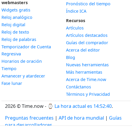
webmasters
Pronóstico del tiempo
Widgets gratis
Índice ICA
Widget
Reloj analógico
Recursos
Widget
Reloj digital
Artículos
Widget
Reloj de texto
Artículos destacados
Widget
Reloj de palabras
Guías del comprador
Temporizador de Cuenta
Acerca del editor
Widget
Regresiva
Blog
Widget
Horarios de oración
Nuevas herramientas
Widget
Tiempo
Más herramientas
Widget
Amanecer y atardecer
Acerca de Time.now
Widget
Fase lunar
Contáctanos
Términos y Privacidad
2026 © Time.now - ⌚
La hora actual es 14:52:41
.
Preguntas frecuentes
|
API de hora mundial
|
Guías
para desarrolladores