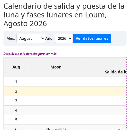
Calendario de salida y puesta de la
luna y fases lunares en Loum,
Agosto 2026
Mes:
Año:
Ver datos lunares
Desplázate a la derecha para ver más
Aug
Moon
Salida de lu
1
2
3
4
5
6
-
🌗
a las 03:21