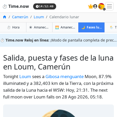
🇪🇸
⏱️
Time.now
14:52:41
Inicio
Camerún
Loum
Calendario lunar
en Loum
en Loum
en Lou
en L
⏱️
Hora
☀️
Amanecer y atardecer
🌅
Amanecer y atardecer mañana
🌙
Fases lunares
🌦️
T
⏱️
Time.now Reloj en línea:
¡Modo de pantalla completa de precisión!
Salida, puesta y fases de la luna
en Loum, Camerún
Tonight
Loum
sees a
Gibosa menguante
Moon, 87.9%
illuminated y a 382,403 km de la Tierra, con la próxima
salida de la Luna hacia el WSW: Hoy, 21:31. The next
full moon over Loum falls on 28 Ago 2026, 05:18.