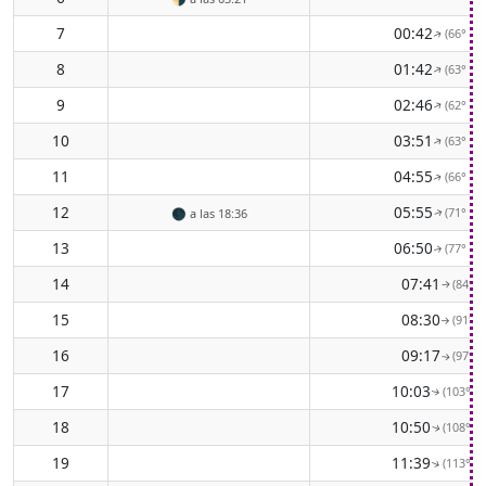
7
00:42
(66° EN
↑
8
01:42
(63° EN
↑
9
02:46
(62° EN
↑
10
03:51
(63° EN
↑
11
04:55
(66° EN
↑
12
05:55
(71° EN
🌑
a las 18:36
↑
13
06:50
(77° EN
↑
14
07:41
(84° E
↑
15
08:30
(91° E
↑
16
09:17
(97° E
↑
17
10:03
(103° ES
↑
18
10:50
(108° ES
↑
19
11:39
(113° ES
↑