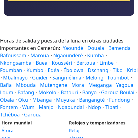
Horas de salida y puesta de la luna en otras ciudades
importantes en Camerún:
Yaoundé
·
Douala
·
Bamenda
·
Bafoussam
·
Maroua
·
Ngaoundéré
·
Kumba
·
Nkongsamba
·
Buea
·
Kousséri
·
Bertoua
·
Limbe
·
Foumban
·
Kumbo
·
Edéa
·
Ébolowa
·
Dschang
·
Tiko
·
Kribi
·
Mbalmayo
·
Guider
·
Sangmélima
·
Melong
·
Foumbot
·
Bafia
·
Mbouda
·
Mutengene
·
Mora
·
Meïganga
·
Yagoua
·
Loum
·
Bafang
·
Mokolo
·
Batouri
·
Banyo
·
Garoua Boulaï
·
Obala
·
Oku
·
Mbanga
·
Muyuka
·
Bangangté
·
Fundong
·
Fontem
·
Wum
·
Manjo
·
Ngaoundal
·
Ndop
·
Tibati
·
Tchéboa
·
Garoua
Hora mundial
Relojes y temporizadores
África
Reloj