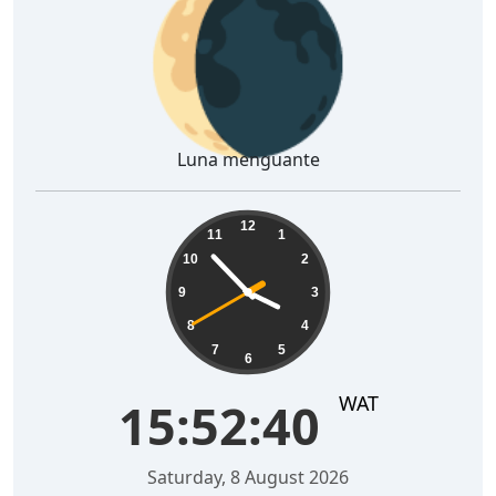
🌘
Luna menguante
15:52:41
12
11
1
10
2
9
3
8
4
7
5
6
WAT
15:52:41
Saturday, 8 August 2026