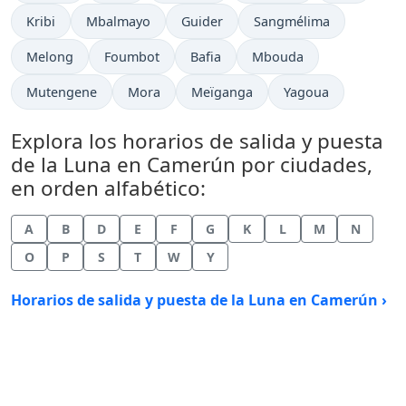
Kribi
Mbalmayo
Guider
Sangmélima
Melong
Foumbot
Bafia
Mbouda
Mutengene
Mora
Meïganga
Yagoua
Explora los horarios de salida y puesta
de la Luna en Camerún por ciudades,
en orden alfabético:
A
B
D
E
F
G
K
L
M
N
O
P
S
T
W
Y
Horarios de salida y puesta de la Luna en Camerún ›