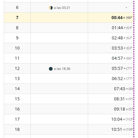
6
-
🌗
a las 03:21
7
00:44
(66° EN
↑
8
01:44
(63° EN
↑
9
02:48
(62° EN
↑
10
03:53
(63° EN
↑
11
04:57
(66° EN
↑
12
05:57
(71° EN
🌑
a las 18:36
↑
13
06:52
(77° EN
↑
14
07:43
(84° E
↑
15
08:31
(91° E
↑
16
09:18
(97° E
↑
17
10:04
(103° ES
↑
18
10:51
(108° ES
↑