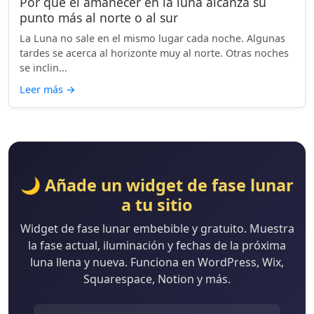
Por qué el amanecer en la luna alcanza su
punto más al norte o al sur
La Luna no sale en el mismo lugar cada noche. Algunas
tardes se acerca al horizonte muy al norte. Otras noches
se inclin...
Leer más
→
🌙 Añade un widget de fase lunar
a tu sitio
Widget de fase lunar embebible y gratuito. Muestra
la fase actual, iluminación y fechas de la próxima
luna llena y nueva. Funciona en WordPress, Wix,
Squarespace, Notion y más.