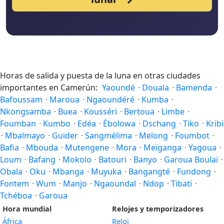
Horas de salida y puesta de la luna en otras ciudades
importantes en Camerún:
Yaoundé
·
Douala
·
Bamenda
·
Bafoussam
·
Maroua
·
Ngaoundéré
·
Kumba
·
Nkongsamba
·
Buea
·
Kousséri
·
Bertoua
·
Limbe
·
Foumban
·
Kumbo
·
Edéa
·
Ébolowa
·
Dschang
·
Tiko
·
Kribi
·
Mbalmayo
·
Guider
·
Sangmélima
·
Melong
·
Foumbot
·
Bafia
·
Mbouda
·
Mutengene
·
Mora
·
Meïganga
·
Yagoua
·
Loum
·
Bafang
·
Mokolo
·
Batouri
·
Banyo
·
Garoua Boulaï
·
Obala
·
Oku
·
Mbanga
·
Muyuka
·
Bangangté
·
Fundong
·
Fontem
·
Wum
·
Manjo
·
Ngaoundal
·
Ndop
·
Tibati
·
Tchéboa
·
Garoua
Hora mundial
Relojes y temporizadores
África
Reloj