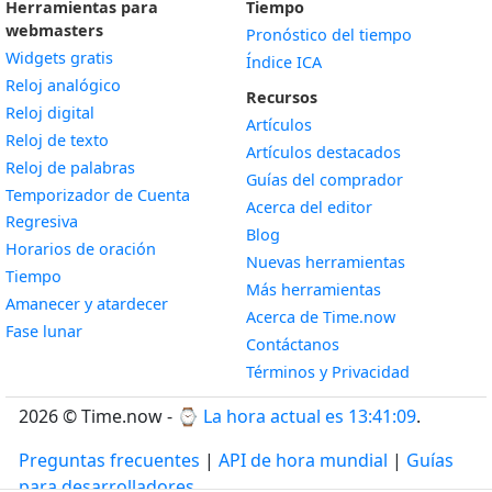
Herramientas para
Tiempo
webmasters
Pronóstico del tiempo
Widgets gratis
Índice ICA
Widget
Reloj analógico
Recursos
Widget
Reloj digital
Artículos
Widget
Reloj de texto
Artículos destacados
Widget
Reloj de palabras
Guías del comprador
Temporizador de Cuenta
Acerca del editor
Widget
Regresiva
Blog
Widget
Horarios de oración
Nuevas herramientas
Widget
Tiempo
Más herramientas
Widget
Amanecer y atardecer
Acerca de Time.now
Widget
Fase lunar
Contáctanos
Términos y Privacidad
2026 © Time.now - ⌚
La hora actual es 13:41:10
.
Preguntas frecuentes
|
API de hora mundial
|
Guías
para desarrolladores