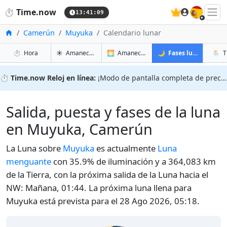
🇪🇸
⏱️
Time.now
13:41:10
Inicio
Camerún
Muyuka
Calendario lunar
en Muyuka
en Muyuka
en Muy
en M
⏱️
Hora
☀️
Amanecer y atardecer
🌅
Amanecer y atardecer mañana
🌙
Fases lunares
🌦️
T
⏱️
Time.now Reloj en línea:
¡Modo de pantalla completa de precisión!
Salida, puesta y fases de la luna
en Muyuka, Camerún
La Luna sobre
Muyuka
es actualmente
Luna
menguante
con 35.9% de iluminación y a 364,083 km
de la Tierra, con la próxima salida de la Luna hacia el
NW: Mañana, 01:44. La próxima luna llena para
Muyuka está prevista para el 28 Ago 2026, 05:18.