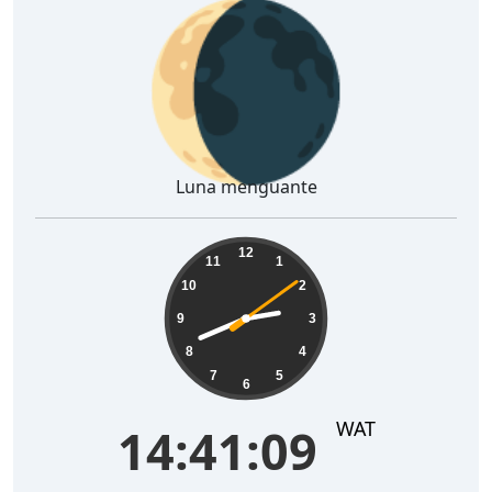
🌘
Luna menguante
14:41:10
12
11
1
10
2
9
3
8
4
7
5
6
WAT
14:41:10