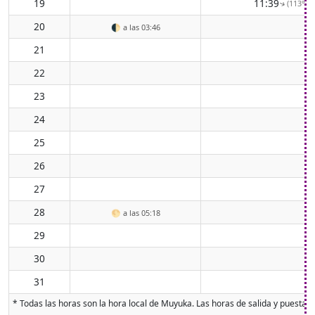
19
11:39
(113° ES
↑
20
🌓
a las 03:46
21
22
23
24
25
26
27
28
🌕
a las 05:18
29
30
31
* Todas las horas son la hora local de Muyuka. Las horas de salida y puesta de