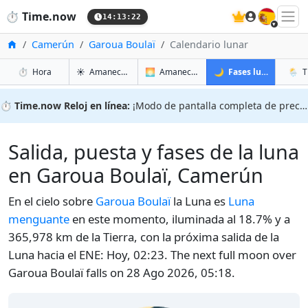
🇪🇸
⏱️
Time.now
14:13:23
Inicio
Camerún
Garoua Boulaï
Calendario lunar
en Garoua Boulaï
en Garoua Boulaï
en Garo
en Ga
⏱️
Hora
☀️
Amanecer y atardecer
🌅
Amanecer y atardecer mañana
🌙
Fases lunares
🌦️
T
⏱️
Time.now Reloj en línea:
¡Modo de pantalla completa de precisión!
Salida, puesta y fases de la luna
en Garoua Boulaï, Camerún
En el cielo sobre
Garoua Boulaï
la Luna es
Luna
menguante
en este momento, iluminada al 18.7% y a
365,978 km de la Tierra, con la próxima salida de la
Luna hacia el ENE: Hoy, 02:23. The next full moon over
Garoua Boulaï falls on 28 Ago 2026, 05:18.