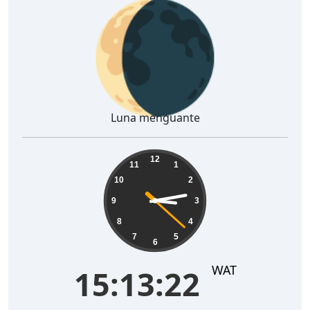
🌘
Luna menguante
15:13:23
12
11
1
10
2
9
3
8
4
7
5
6
WAT
15:13:23