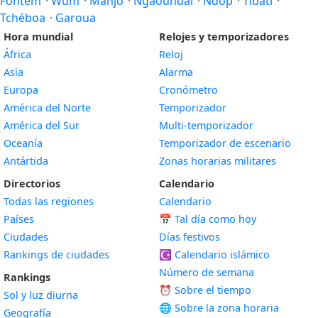
Fontem
·
Wum
·
Manjo
·
Ngaoundal
·
Ndop
·
Tibati
·
Tchéboa
·
Garoua
Hora mundial
Relojes y temporizadores
África
Reloj
Asia
Alarma
Europa
Cronómetro
América del Norte
Temporizador
América del Sur
Multi-temporizador
Oceanía
Temporizador de escenario
Antártida
Zonas horarias militares
Directorios
Calendario
Todas las regiones
Calendario
Países
📅
Tal día como hoy
Ciudades
Días festivos
Rankings de ciudades
☪️
Calendario islámico
Número de semana
Rankings
⏰ Sobre el tiempo
Sol y luz diurna
🌐 Sobre la zona horaria
Geografía