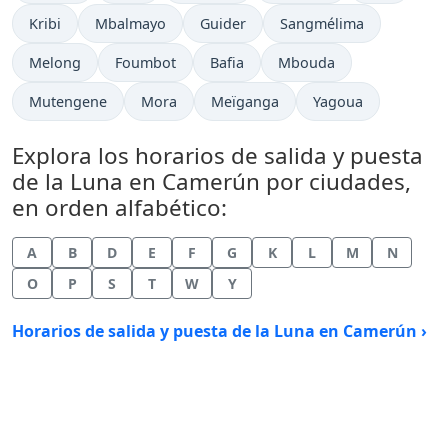
Kribi
Mbalmayo
Guider
Sangmélima
Melong
Foumbot
Bafia
Mbouda
Mutengene
Mora
Meïganga
Yagoua
Explora los horarios de salida y puesta
de la Luna en Camerún por ciudades,
en orden alfabético:
A
B
D
E
F
G
K
L
M
N
O
P
S
T
W
Y
Horarios de salida y puesta de la Luna en Camerún ›