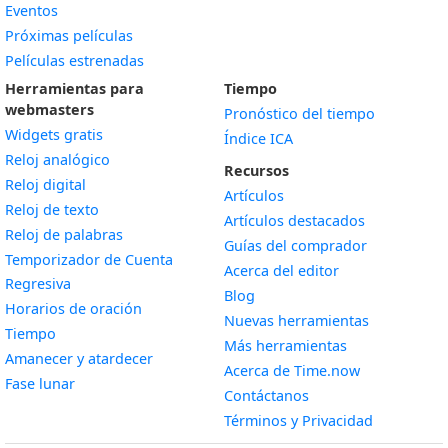
Eventos
Próximas películas
Películas estrenadas
Herramientas para
Tiempo
webmasters
Pronóstico del tiempo
Widgets gratis
Índice ICA
Widget
Reloj analógico
Recursos
Widget
Reloj digital
Artículos
Widget
Reloj de texto
Artículos destacados
Widget
Reloj de palabras
Guías del comprador
Temporizador de Cuenta
Acerca del editor
Widget
Regresiva
Blog
Widget
Horarios de oración
Nuevas herramientas
Widget
Tiempo
Más herramientas
Widget
Amanecer y atardecer
Acerca de Time.now
Widget
Fase lunar
Contáctanos
Términos y Privacidad