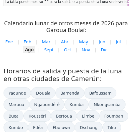
La tabla puede mostrar "-" para la salida o la puesta de la Luna si el evento 
Calendario lunar de otros meses de 2026 para
Garoua Boulaï:
Ene
|
Feb
|
Mar
|
Abr
|
May
|
Jun
|
Jul
|
Ago
|
Sept
|
Oct
|
Nov
|
Dic
Horarios de salida y puesta de la luna
en otras ciudades de Camerún:
Yaounde
Douala
Bamenda
Bafoussam
Maroua
Ngaoundéré
Kumba
Nkongsamba
Buea
Kousséri
Bertoua
Limbe
Foumban
Kumbo
Edéa
Ébolowa
Dschang
Tiko