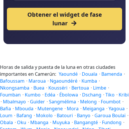
Obtener el widget de fase
lunar
Horas de salida y puesta de la luna en otras ciudades
importantes en Camerún:
Yaoundé
·
Douala
·
Bamenda
·
Bafoussam
·
Maroua
·
Ngaoundéré
·
Kumba
·
Nkongsamba
·
Buea
·
Kousséri
·
Bertoua
·
Limbe
·
Foumban
·
Kumbo
·
Edéa
·
Ébolowa
·
Dschang
·
Tiko
·
Kribi
·
Mbalmayo
·
Guider
·
Sangmélima
·
Melong
·
Foumbot
·
Bafia
·
Mbouda
·
Mutengene
·
Mora
·
Meïganga
·
Yagoua
·
Loum
·
Bafang
·
Mokolo
·
Batouri
·
Banyo
·
Garoua Boulaï
·
Obala
·
Oku
·
Mbanga
·
Muyuka
·
Bangangté
·
Fundong
·