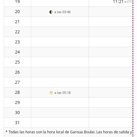
19
11:21
(113° 
↑
20
🌓
a las 03:46
21
22
23
24
25
26
27
28
🌕
a las 05:18
29
30
31
* Todas las horas son la hora local de Garoua Boulaï. Las horas de salida y pu