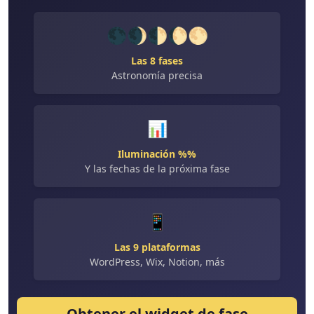
🌑🌒🌓🌔🌕
Las 8 fases
Astronomía precisa
📊
Iluminación %%
Y las fechas de la próxima fase
📱
Las 9 plataformas
WordPress, Wix, Notion, más
Obtener el widget de fase