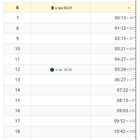
6
-
🌗
a las 03:21
7
00:13
(65° E
↑
8
01:12
(62° E
↑
9
02:15
(61° E
↑
10
03:21
(63° E
↑
11
04:27
(66° E
↑
12
05:29
(71° E
🌑
a las 18:36
↑
13
06:27
(77° E
↑
14
07:22
(84° E
↑
15
08:13
(91° E
↑
16
09:03
(97° E
↑
17
09:52
(103° E
↑
18
10:42
(109° E
↑