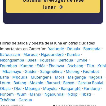
lunar
Horas de salida y puesta de la luna en otras ciudades
importantes en Camerún:
Yaoundé
·
Douala
·
Bamenda
·
Bafoussam
·
Maroua
·
Ngaoundéré
·
Kumba
·
Nkongsamba
·
Buea
·
Kousséri
·
Bertoua
·
Limbe
·
Foumban
·
Kumbo
·
Edéa
·
Ébolowa
·
Dschang
·
Tiko
·
Kribi
·
Mbalmayo
·
Guider
·
Sangmélima
·
Melong
·
Foumbot
·
Bafia
·
Mbouda
·
Mutengene
·
Mora
·
Meïganga
·
Yagoua
·
Loum
·
Bafang
·
Mokolo
·
Batouri
·
Banyo
·
Garoua Boulaï
·
Obala
·
Oku
·
Mbanga
·
Muyuka
·
Bangangté
·
Fundong
·
Fontem
·
Wum
·
Manjo
·
Ngaoundal
·
Ndop
·
Tibati
·
Tchéboa
·
Garoua