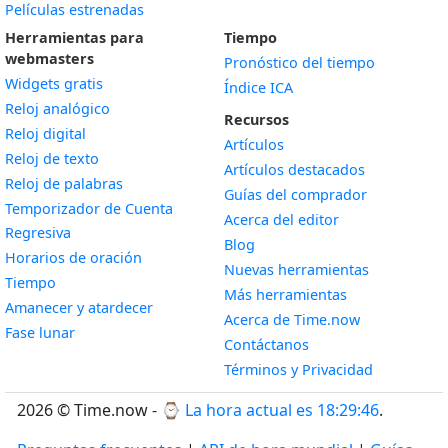
Películas estrenadas
Herramientas para
Tiempo
webmasters
Pronóstico del tiempo
Widgets gratis
Índice ICA
Widget
Reloj analógico
Recursos
Widget
Reloj digital
Artículos
Widget
Reloj de texto
Artículos destacados
Widget
Reloj de palabras
Guías del comprador
Temporizador de Cuenta
Acerca del editor
Widget
Regresiva
Blog
Widget
Horarios de oración
Nuevas herramientas
Widget
Tiempo
Más herramientas
Widget
Amanecer y atardecer
Acerca de Time.now
Widget
Fase lunar
Contáctanos
Términos y Privacidad
2026 © Time.now - ⌚
La hora actual es 18:29:47
.