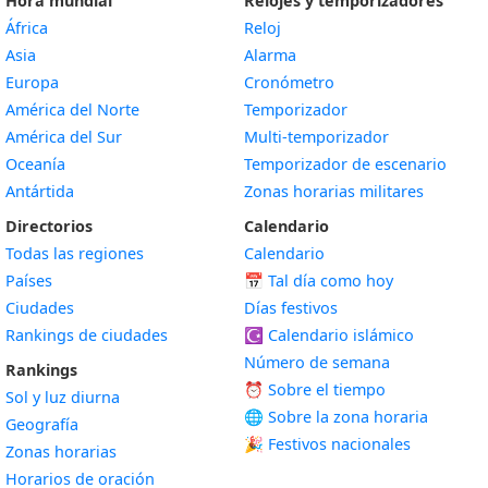
Hora mundial
Relojes y temporizadores
África
Reloj
Asia
Alarma
Europa
Cronómetro
América del Norte
Temporizador
América del Sur
Multi-temporizador
Oceanía
Temporizador de escenario
Antártida
Zonas horarias militares
Directorios
Calendario
Todas las regiones
Calendario
Países
📅
Tal día como hoy
Ciudades
Días festivos
Rankings de ciudades
☪️
Calendario islámico
Número de semana
Rankings
⏰ Sobre el tiempo
Sol y luz diurna
🌐 Sobre la zona horaria
Geografía
🎉 Festivos nacionales
Zonas horarias
Horarios de oración