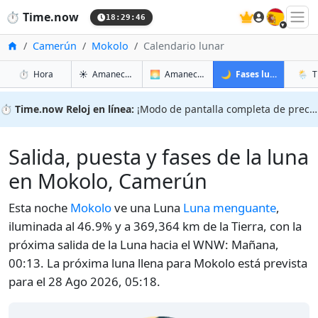
🇪🇸
⏱️
Time.now
18:29:47
Inicio
Camerún
Mokolo
Calendario lunar
en Mokolo
en Mokolo
en Mok
en Mo
⏱️
Hora
☀️
Amanecer y atardecer
🌅
Amanecer y atardecer mañana
🌙
Fases lunares
🌦️
T
⏱️
Time.now Reloj en línea:
¡Modo de pantalla completa de precisión!
Salida, puesta y fases de la luna
en Mokolo, Camerún
Esta noche
Mokolo
ve una Luna
Luna menguante
,
iluminada al 46.9% y a 369,364 km de la Tierra, con la
próxima salida de la Luna hacia el WNW: Mañana,
00:13. La próxima luna llena para Mokolo está prevista
para el 28 Ago 2026, 05:18.