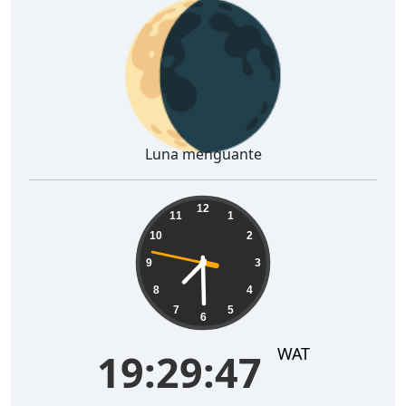
🌘
Luna menguante
19:29:48
12
11
1
10
2
9
3
8
4
7
5
6
WAT
19:29:48