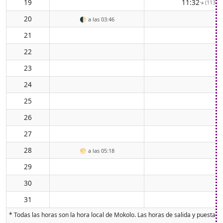
19
11:32
(113° E
↑
20
🌓
a las 03:46
21
22
23
24
25
26
27
28
🌕
a las 05:18
29
30
31
* Todas las horas son la hora local de Mokolo. Las horas de salida y puesta de