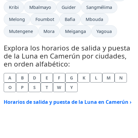
Kribi
Mbalmayo
Guider
Sangmélima
Melong
Foumbot
Bafia
Mbouda
Mutengene
Mora
Meïganga
Yagoua
Explora los horarios de salida y puesta
de la Luna en Camerún por ciudades,
en orden alfabético:
A
B
D
E
F
G
K
L
M
N
O
P
S
T
W
Y
Horarios de salida y puesta de la Luna en Camerún ›