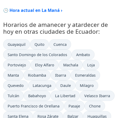
🕒 Hora actual en La Maná ›
Horarios de amanecer y atardecer de
hoy en otras ciudades de Ecuador:
Guayaquil
Quito
Cuenca
Santo Domingo de los Colorados
Ambato
Portoviejo
Eloy Alfaro
Machala
Loja
Manta
Riobamba
Ibarra
Esmeraldas
Quevedo
Latacunga
Daule
Milagro
Tulcán
Babahoyo
La Libertad
Velasco Ibarra
Puerto Francisco de Orellana
Pasaje
Chone
Santa Elena
Rosa Zárate
Balzar
Huaquillas