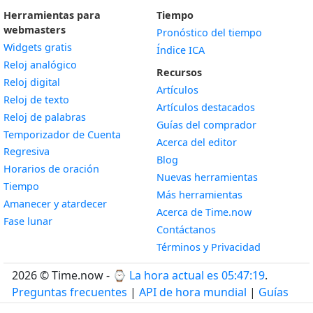
Herramientas para
Tiempo
webmasters
Pronóstico del tiempo
Widgets gratis
Índice ICA
Widget
Reloj analógico
Recursos
Widget
Reloj digital
Artículos
Widget
Reloj de texto
Artículos destacados
Widget
Reloj de palabras
Guías del comprador
Temporizador de Cuenta
Acerca del editor
Widget
Regresiva
Blog
Widget
Horarios de oración
Nuevas herramientas
Widget
Tiempo
Más herramientas
Widget
Amanecer y atardecer
Acerca de Time.now
Widget
Fase lunar
Contáctanos
Términos y Privacidad
2026 © Time.now - ⌚
La hora actual es 05:47:20
.
Preguntas frecuentes
|
API de hora mundial
|
Guías
para desarrolladores