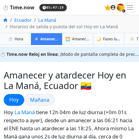
🇪🇸
⏱️
Time.now
05:47:20
Inicio
Ecuador
La Maná
Horarios de salida y puesta del sol Hoy en La Maná
en La Maná
en La Maná
en La 
en La 
⏱️
Hora
☀️
Amanecer y atardecer
🌅
Amanecer y atardecer mañana
🌙
Fases lunares
🌦️
T
⏱️
Time.now Reloj en línea:
¡Modo de pantalla completa de precisión!
Amanecer y atardecer Hoy en
La Maná, Ecuador 🇪🇨
Amanecer y atardecer
Hoy
Amanecer y atardecer
Mañana
Hoy
La Maná
tiene 12h 04m de luz diurna (+0m 01s
respecto a ayer), desde un amanecer a las 06:21 hacia
el ENE hasta un atardecer a las 18:25. Ahora mismo La
Maná gana unos 2s de luz diurna al día, cerca de 0