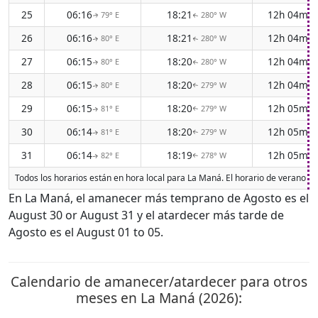
25
06:16
18:21
12h 04m
79° E
280° W
↑
↑
26
06:16
18:21
12h 04m
80° E
280° W
↑
↑
27
06:15
18:20
12h 04m
80° E
280° W
↑
↑
28
06:15
18:20
12h 04m
80° E
279° W
↑
↑
29
06:15
18:20
12h 05m
81° E
279° W
↑
↑
30
06:14
18:20
12h 05m
81° E
279° W
↑
↑
31
06:14
18:19
12h 05m
82° E
278° W
↑
↑
Todos los horarios están en hora local para La Maná. El horario de verano (D
En La Maná, el amanecer más temprano de Agosto es el
August 30 or August 31 y el atardecer más tarde de
Agosto es el August 01 to 05.
Calendario de amanecer/atardecer para otros
meses en La Maná (2026):