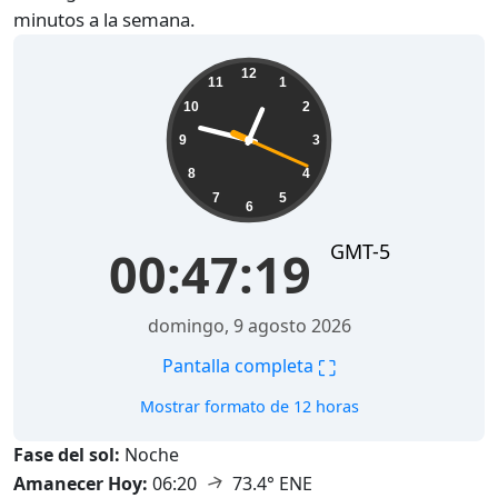
minutos a la semana.
00:47:20
12
11
1
10
2
9
3
8
4
7
5
6
GMT-5
00:47:20
domingo, 9 agosto 2026
⛶
Pantalla completa
Mostrar formato de 12 horas
Fase del sol:
Noche
↑
Amanecer Hoy:
06:20
73.4° ENE