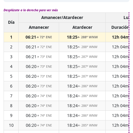
Desplázate a la derecha para ver más
Amanecer/Atardecer
Luz 
Día
Amanecer
Atardecer
Duración
1
06:21
18:25
12h 04m
72° ENE
288° WNW
↑
↑
2
06:21
18:25
12h 04m
72° ENE
288° WNW
↑
↑
3
06:21
18:25
12h 04m
73° ENE
287° WNW
↑
↑
4
06:20
18:25
12h 04m
73° ENE
287° WNW
↑
↑
5
06:20
18:25
12h 04m
73° ENE
287° WNW
↑
↑
6
06:20
18:24
12h 04m
73° ENE
286° WNW
↑
↑
7
06:20
18:24
12h 04m
74° ENE
286° WNW
↑
↑
8
06:20
18:24
12h 04m
74° ENE
286° WNW
↑
↑
9
06:20
18:24
12h 04m
74° ENE
286° WNW
↑
↑
10
06:20
18:24
12h 04m
74° ENE
285° WNW
↑
↑