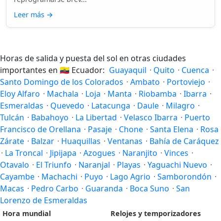
Leer más
→
Horas de salida y puesta del sol en otras ciudades
importantes en
🇪🇨
Ecuador:
Guayaquil
·
Quito
·
Cuenca
·
Santo Domingo de los Colorados
·
Ambato
·
Portoviejo
·
Eloy Alfaro
·
Machala
·
Loja
·
Manta
·
Riobamba
·
Ibarra
·
Esmeraldas
·
Quevedo
·
Latacunga
·
Daule
·
Milagro
·
Tulcán
·
Babahoyo
·
La Libertad
·
Velasco Ibarra
·
Puerto
Francisco de Orellana
·
Pasaje
·
Chone
·
Santa Elena
·
Rosa
Zárate
·
Balzar
·
Huaquillas
·
Ventanas
·
Bahía de Caráquez
·
La Troncal
·
Jipijapa
·
Azogues
·
Naranjito
·
Vinces
·
Otavalo
·
El Triunfo
·
Naranjal
·
Playas
·
Yaguachi Nuevo
·
Cayambe
·
Machachi
·
Puyo
·
Lago Agrio
·
Samborondón
·
Macas
·
Pedro Carbo
·
Guaranda
·
Boca Suno
·
San
Lorenzo de Esmeraldas
Hora mundial
Relojes y temporizadores