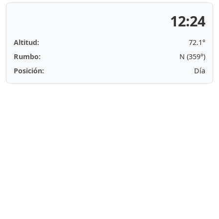
12:24
Altitud:
72.1°
Rumbo:
N (359°)
Posición:
Día