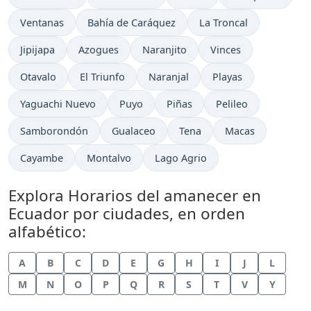
Ventanas
Bahía de Caráquez
La Troncal
Jipijapa
Azogues
Naranjito
Vinces
Otavalo
El Triunfo
Naranjal
Playas
Yaguachi Nuevo
Puyo
Piñas
Pelileo
Samborondón
Gualaceo
Tena
Macas
Cayambe
Montalvo
Lago Agrio
Explora Horarios del amanecer en
Ecuador por ciudades, en orden
alfabético:
A
B
C
D
E
G
H
I
J
L
M
N
O
P
Q
R
S
T
V
Y