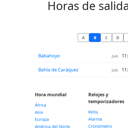
Horas de salida 
A
B
C
D
Horas de salida y puesta del sol in
Babahoyo
11
jue.
Horas de salida y puesta del sol in
Bahía de Caráquez
11
jue.
Hora mundial
Relojes y
temporizadores
África
Reloj
Asia
Alarma
Europa
Cronómetro
América del Norte