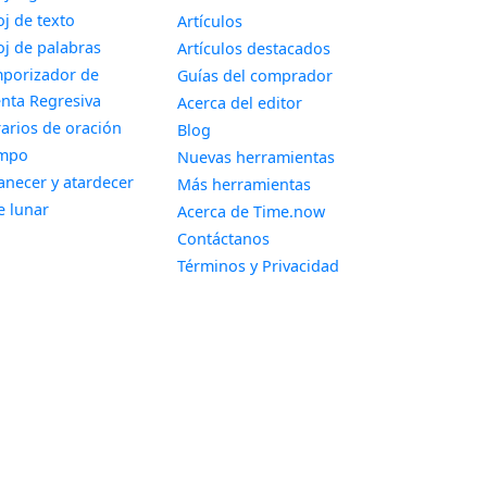
Widget
oj de texto
Artículos
Widget
oj de palabras
Artículos destacados
porizador de
Guías del comprador
Widget
nta Regresiva
Acerca del editor
Widget
arios de oración
Blog
Widget
empo
Nuevas herramientas
Widget
necer y atardecer
Más herramientas
Widget
e lunar
Acerca de Time.now
Contáctanos
Términos y Privacidad