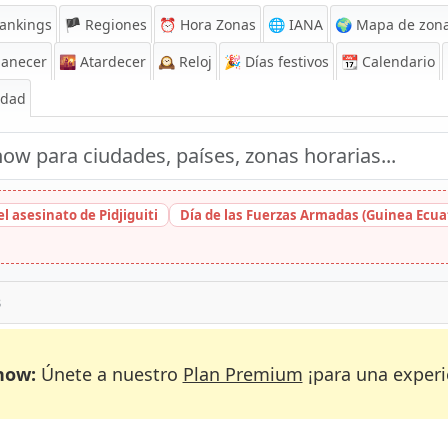
ankings
🏴 Regiones
⏰
Hora Zonas
🌐 IANA
🌍 Mapa de zona
anecer
🌇
Atardecer
🕰️
Reloj
🎉
Días festivos
📆
Calendario
Edad
l asesinato de Pidjiguiti
Día de las Fuerzas Armadas (Guinea Ecuat
B
now:
Únete a nuestro
Plan Premium
¡para una experi