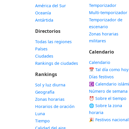
Temporizador
América del Sur
Multi-temporizador
Oceanía
Temporizador de
Antártida
escenario
Directorios
Zonas horarias
militares
Todas las regiones
Países
Calendario
Ciudades
Calendario
Rankings de ciudades
📅
Tal día como hoy
Rankings
Días festivos
☪️
Calendario islám
Sol y luz diurna
Número de semana
Geografía
⏰ Sobre el tiempo
Zonas horarias
🌐 Sobre la zona
Horarios de oración
horaria
Luna
🎉 Festivos naciona
Tiempo
Calidad del aire