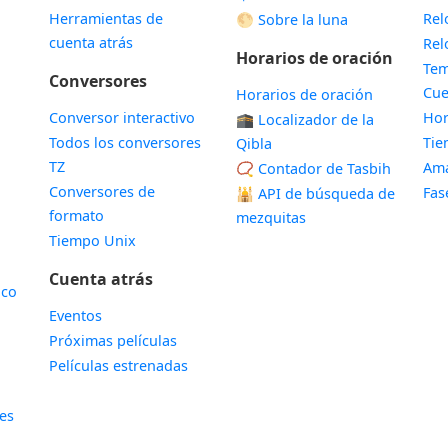
Herramientas de
Rel
🌕 Sobre la luna
cuenta atrás
Rel
Horarios de oración
Tem
Conversores
Cue
Horarios de oración
Conversor interactivo
Hor
🕋 Localizador de la
Todos los conversores
Ti
Qibla
TZ
Ama
📿 Contador de Tasbih
Conversores de
Fas
🕌
API de búsqueda de
formato
mezquitas
Tiempo Unix
Cuenta atrás
ico
Eventos
Próximas películas
Películas estrenadas
les