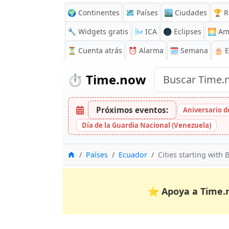
🌍 Continentes
🗺️ Países
🏙️ Ciudades
🏆 R
🔧 Widgets gratis
🌬️
ICA
🌑 Eclipses
🌅
Am
⏳
Cuenta atrás
⏰
Alarma
🗓️ Semana
🎂 
⏱️
Time.now
Próximos eventos:
Aniversario de
Día de la Guardia Nacional (Venezuela)
Inicio
Países
Ecuador
Cities starting with 
⭐
Apoya a Time.