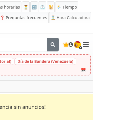
s horarias
⏳
🔡
⏲️
🕌
🌦️ Tiempo
❓
Preguntas frecuentes
⏳ Hora Calculadora
🇪🇸
orial)
Día de la Bandera (Venezuela)
📅
encia sin anuncios!