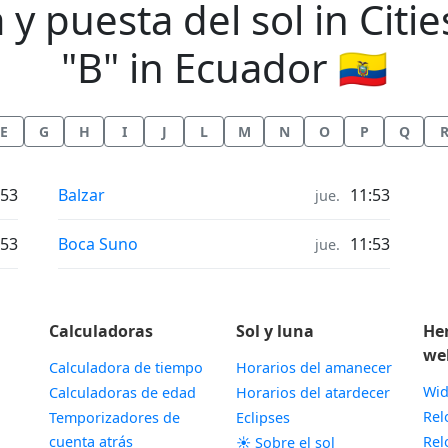
y puesta del sol in Citie
"B" in Ecuador 🇪🇨
E
G
H
I
J
L
M
N
O
P
Q
Horas de salida y puesta del sol in
:53
Balzar
11:53
jue.
Horas de salida y puesta del sol in
:53
Boca Suno
11:53
jue.
Calculadoras
Sol y luna
He
we
Calculadora de tiempo
Horarios del amanecer
Wid
Calculadoras de edad
Horarios del atardecer
Rel
Temporizadores de
Eclipses
cuenta atrás
Rel
☀️ Sobre el sol