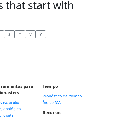
s that start with
R
S
T
V
Y
rramientas para
Tiempo
bmasters
Pronóstico del tiempo
gets gratis
Índice ICA
Widget
oj analógico
Recursos
Widget
oj digital