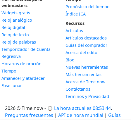
webmasters
Pronóstico del tiempo
Widgets gratis
Índice ICA
Widget
Reloj analógico
Recursos
Widget
Reloj digital
Artículos
Widget
Reloj de texto
Artículos destacados
Widget
Reloj de palabras
Guías del comprador
Temporizador de Cuenta
Acerca del editor
Widget
Regresiva
Blog
Widget
Horarios de oración
Nuevas herramientas
Widget
Tiempo
Más herramientas
Widget
Amanecer y atardecer
Acerca de Time.now
Widget
Fase lunar
Contáctanos
Términos y Privacidad
2026 © Time.now - ⌚
La hora actual es 08:53:45
.
Preguntas frecuentes
|
API de hora mundial
|
Guías
para desarrolladores