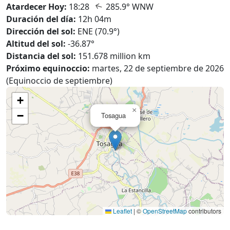
↑
Atardecer Hoy:
18:28
285.9° WNW
Duración del día:
12h 04m
Dirección del sol:
ENE (70.9°)
Altitud del sol:
-36.87°
Distancia del sol:
151.678 million km
Próximo equinoccio:
martes, 22 de septiembre de 2026
(Equinoccio de septiembre)
+
×
−
Tosagua
Leaflet
|
©
OpenStreetMap
contributors