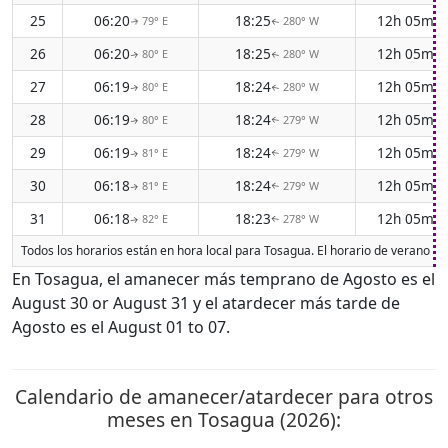
25
06:20
18:25
12h 05m
79° E
280° W
↑
↑
26
06:20
18:25
12h 05m
80° E
280° W
↑
↑
27
06:19
18:24
12h 05m
80° E
280° W
↑
↑
28
06:19
18:24
12h 05m
80° E
279° W
↑
↑
29
06:19
18:24
12h 05m
81° E
279° W
↑
↑
30
06:18
18:24
12h 05m
81° E
279° W
↑
↑
31
06:18
18:23
12h 05m
82° E
278° W
↑
↑
Todos los horarios están en hora local para Tosagua. El horario de verano (D
En Tosagua, el amanecer más temprano de Agosto es el
August 30 or August 31 y el atardecer más tarde de
Agosto es el August 01 to 07.
Calendario de amanecer/atardecer para otros
meses en Tosagua (2026):