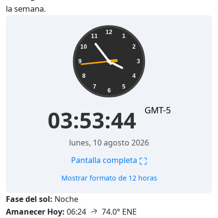
la semana.
03:53:45
12
11
1
10
2
9
3
8
4
7
5
6
GMT-5
03:53:45
lunes, 10 agosto 2026
⛶
Pantalla completa
Mostrar formato de 12 horas
Fase del sol:
Noche
↑
Amanecer Hoy:
06:24
74.0° ENE