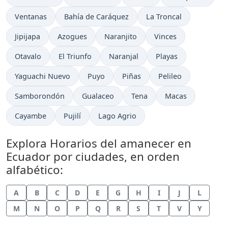
Ventanas
Bahía de Caráquez
La Troncal
Jipijapa
Azogues
Naranjito
Vinces
Otavalo
El Triunfo
Naranjal
Playas
Yaguachi Nuevo
Puyo
Piñas
Pelileo
Samborondón
Gualaceo
Tena
Macas
Cayambe
Pujilí
Lago Agrio
Explora Horarios del amanecer en
Ecuador por ciudades, en orden
alfabético:
A
B
C
D
E
G
H
I
J
L
M
N
O
P
Q
R
S
T
V
Y