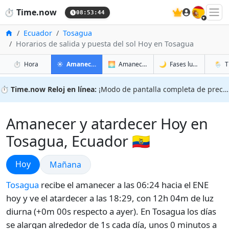
🇪🇸
⏱️
Time.now
08:53:45
Inicio
Ecuador
Tosagua
Horarios de salida y puesta del sol Hoy en Tosagua
en Tosagua
en Tosagua
en Tos
en Tos
⏱️
Hora
☀️
Amanecer y atardecer
🌅
Amanecer y atardecer mañana
🌙
Fases lunares
🌦️
T
⏱️
Time.now Reloj en línea:
¡Modo de pantalla completa de precisión!
Amanecer y atardecer Hoy en
Tosagua, Ecuador 🇪🇨
Amanecer y atardecer
Hoy
Amanecer y atardecer
Mañana
Tosagua
recibe el amanecer a las 06:24 hacia el ENE
hoy y ve el atardecer a las 18:29, con 12h 04m de luz
diurna (+0m 00s respecto a ayer). En Tosagua los días
se alargan alrededor de 1s cada día, unos 0 minutos a