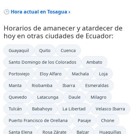
🕒 Hora actual en Tosagua ›
Horarios de amanecer y atardecer de
hoy en otras ciudades de Ecuador:
Guayaquil
Quito
Cuenca
Santo Domingo de los Colorados
Ambato
Portoviejo
Eloy Alfaro
Machala
Loja
Manta
Riobamba
Ibarra
Esmeraldas
Quevedo
Latacunga
Daule
Milagro
Tulcán
Babahoyo
La Libertad
Velasco Ibarra
Puerto Francisco de Orellana
Pasaje
Chone
Santa Elena
Rosa Zárate
Balzar
Huaquillas