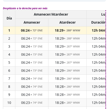
Desplázate a la derecha para ver más
Amanecer/Atardecer
Luz 
Día
Amanecer
Atardecer
Duración
1
06:24
18:29
12h 04m
72° ENE
288° WNW
↑
↑
2
06:24
18:29
12h 04m
72° ENE
288° WNW
↑
↑
3
06:24
18:29
12h 04m
73° ENE
287° WNW
↑
↑
4
06:24
18:29
12h 04m
73° ENE
287° WNW
↑
↑
5
06:24
18:29
12h 04m
73° ENE
287° WNW
↑
↑
6
06:24
18:29
12h 04m
73° ENE
286° WNW
↑
↑
7
06:24
18:29
12h 04m
74° ENE
286° WNW
↑
↑
8
06:24
18:28
12h 04m
74° ENE
286° WNW
↑
↑
9
06:24
18:28
12h 04m
74° ENE
286° WNW
↑
↑
10
06:23
18:28
12h 04m
74° ENE
285° WNW
↑
↑