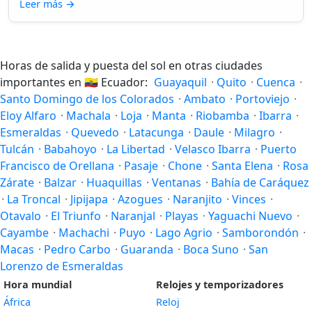
Leer más
→
Horas de salida y puesta del sol en otras ciudades
importantes en
🇪🇨
Ecuador:
Guayaquil
·
Quito
·
Cuenca
·
Santo Domingo de los Colorados
·
Ambato
·
Portoviejo
·
Eloy Alfaro
·
Machala
·
Loja
·
Manta
·
Riobamba
·
Ibarra
·
Esmeraldas
·
Quevedo
·
Latacunga
·
Daule
·
Milagro
·
Tulcán
·
Babahoyo
·
La Libertad
·
Velasco Ibarra
·
Puerto
Francisco de Orellana
·
Pasaje
·
Chone
·
Santa Elena
·
Rosa
Zárate
·
Balzar
·
Huaquillas
·
Ventanas
·
Bahía de Caráquez
·
La Troncal
·
Jipijapa
·
Azogues
·
Naranjito
·
Vinces
·
Otavalo
·
El Triunfo
·
Naranjal
·
Playas
·
Yaguachi Nuevo
·
Cayambe
·
Machachi
·
Puyo
·
Lago Agrio
·
Samborondón
·
Macas
·
Pedro Carbo
·
Guaranda
·
Boca Suno
·
San
Lorenzo de Esmeraldas
Hora mundial
Relojes y temporizadores
África
Reloj