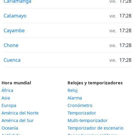
Horas de salida y puesta del sol in
Cariamanga
17:28
vie.
Horas de salida y puesta del sol in
Catamayo
17:28
vie.
Horas de salida y puesta del sol in
Cayambe
17:28
vie.
Horas de salida y puesta del sol in
Chone
17:28
vie.
Horas de salida y puesta del sol in
Cuenca
17:28
vie.
Hora mundial
Relojes y temporizadores
África
Reloj
Asia
Alarma
Europa
Cronómetro
América del Norte
Temporizador
América del Sur
Multi-temporizador
Oceanía
Temporizador de escenario