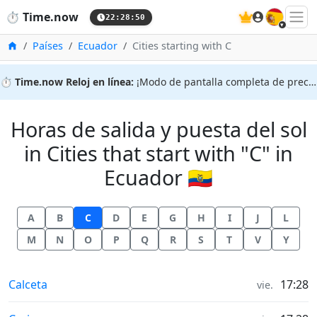
🇪🇸
⏱️
Time.now
22:28:51
Inicio
Países
Ecuador
Cities starting with C
⏱️
Time.now Reloj en línea:
¡Modo de pantalla completa de precisión!
Horas de salida y puesta del sol
in Cities that start with "C" in
Ecuador 🇪🇨
A
B
C
D
E
G
H
I
J
L
M
N
O
P
Q
R
S
T
V
Y
Horas de salida y puesta del sol in
Calceta
17:28
vie.