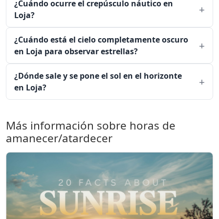
¿Cuándo ocurre el crepúsculo náutico en
Loja?
¿Cuándo está el cielo completamente oscuro
en Loja para observar estrellas?
¿Dónde sale y se pone el sol en el horizonte
en Loja?
Más información sobre horas de
amanecer/atardecer