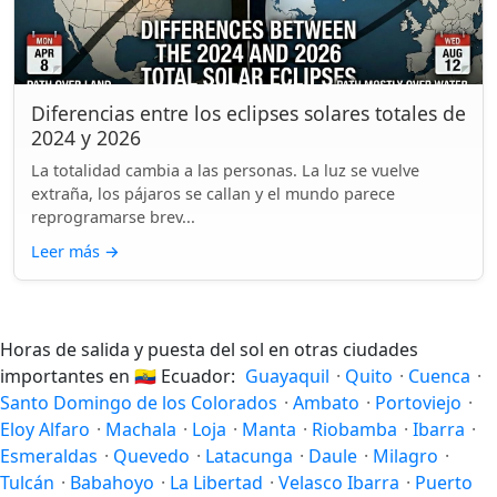
Diferencias entre los eclipses solares totales de
2024 y 2026
La totalidad cambia a las personas. La luz se vuelve
extraña, los pájaros se callan y el mundo parece
reprogramarse brev...
Leer más
→
Horas de salida y puesta del sol en otras ciudades
importantes en
🇪🇨
Ecuador:
Guayaquil
·
Quito
·
Cuenca
·
Santo Domingo de los Colorados
·
Ambato
·
Portoviejo
·
Eloy Alfaro
·
Machala
·
Loja
·
Manta
·
Riobamba
·
Ibarra
·
Esmeraldas
·
Quevedo
·
Latacunga
·
Daule
·
Milagro
·
Tulcán
·
Babahoyo
·
La Libertad
·
Velasco Ibarra
·
Puerto