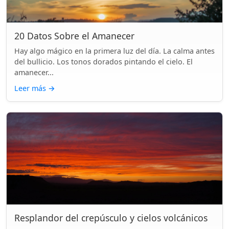
20 Datos Sobre el Amanecer
Hay algo mágico en la primera luz del día. La calma antes
del bullicio. Los tonos dorados pintando el cielo. El
amanecer...
Leer más
→
Resplandor del crepúsculo y cielos volcánicos