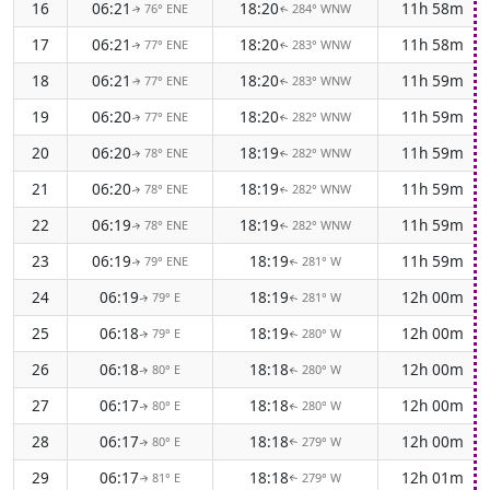
16
06:21
18:20
11h 58m
76° ENE
284° WNW
↑
↑
17
06:21
18:20
11h 58m
77° ENE
283° WNW
↑
↑
18
06:21
18:20
11h 59m
77° ENE
283° WNW
↑
↑
19
06:20
18:20
11h 59m
77° ENE
282° WNW
↑
↑
20
06:20
18:19
11h 59m
78° ENE
282° WNW
↑
↑
21
06:20
18:19
11h 59m
78° ENE
282° WNW
↑
↑
22
06:19
18:19
11h 59m
78° ENE
282° WNW
↑
↑
23
06:19
18:19
11h 59m
79° ENE
281° W
↑
↑
24
06:19
18:19
12h 00m
79° E
281° W
↑
↑
25
06:18
18:19
12h 00m
79° E
280° W
↑
↑
26
06:18
18:18
12h 00m
80° E
280° W
↑
↑
27
06:17
18:18
12h 00m
80° E
280° W
↑
↑
28
06:17
18:18
12h 00m
80° E
279° W
↑
↑
29
06:17
18:18
12h 01m
81° E
279° W
↑
↑