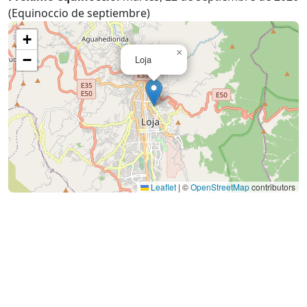
(Equinoccio de septiembre)
+
×
−
Loja
Leaflet
|
©
OpenStreetMap
contributors