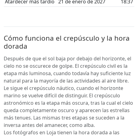
Atardecer más tardío
21 de enero de 2027
18:37
Cómo funciona el crepúsculo y la hora
dorada
Después de que el sol baja por debajo del horizonte, el
cielo no se oscurece de golpe. El crepúsculo civil es la
etapa más luminosa, cuando todavía hay suficiente luz
natural para la mayoría de las actividades al aire libre.
Le sigue el crepúsculo náutico, cuando el horizonte
marino se vuelve difícil de distinguir. El crepúsculo
astronómico es la etapa más oscura, tras la cual el cielo
queda completamente oscuro y aparecen las estrellas
más tenues. Las mismas tres etapas se suceden a la
inversa antes del amanecer, como alba.
Los fotógrafos en Loja tienen la hora dorada a las