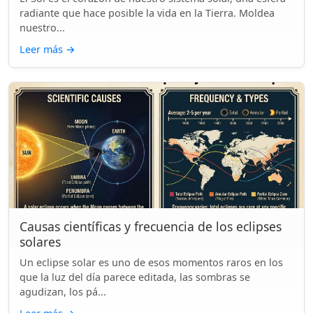
radiante que hace posible la vida en la Tierra. Moldea
nuestro...
Leer más
→
Causas científicas y frecuencia de los eclipses
solares
Un eclipse solar es uno de esos momentos raros en los
que la luz del día parece editada, las sombras se
agudizan, los pá...