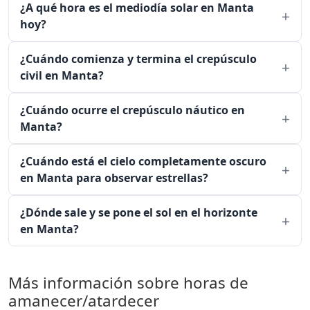
¿A qué hora es el mediodía solar en Manta
hoy?
¿Cuándo comienza y termina el crepúsculo
civil en Manta?
¿Cuándo ocurre el crepúsculo náutico en
Manta?
¿Cuándo está el cielo completamente oscuro
en Manta para observar estrellas?
¿Dónde sale y se pone el sol en el horizonte
en Manta?
Más información sobre horas de
amanecer/atardecer