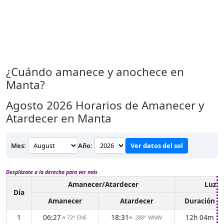
¿Cuándo amanece y anochece en
Manta?
Agosto 2026
Horarios de Amanecer y
Atardecer en Manta
Mes:
Año:
Ver datos del sol
Desplázate a la derecha para ver más
Amanecer/Atardecer
Luz d
Día
Amanecer
Atardecer
Duración
1
06:27
18:31
12h 04m
72° ENE
288° WNW
↑
↑