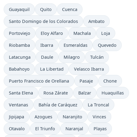
Guayaquil
Quito
Cuenca
Santo Domingo de los Colorados
Ambato
Portoviejo
Eloy Alfaro
Machala
Loja
Riobamba
Ibarra
Esmeraldas
Quevedo
Latacunga
Daule
Milagro
Tulcán
Babahoyo
La Libertad
Velasco Ibarra
Puerto Francisco de Orellana
Pasaje
Chone
Santa Elena
Rosa Zárate
Balzar
Huaquillas
Ventanas
Bahía de Caráquez
La Troncal
Jipijapa
Azogues
Naranjito
Vinces
Otavalo
El Triunfo
Naranjal
Playas