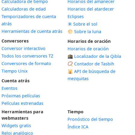
Calculadora de tiempo
Horarios del amanecer
Calculadoras de edad
Horarios del atardecer
Temporizadores de cuenta
Eclipses
atrás
☀️ Sobre el sol
Herramientas de cuenta atrás
🌕 Sobre la luna
Conversores
Horarios de oración
Conversor interactivo
Horarios de oración
Todos los conversores TZ
🕋 Localizador de la Qibla
Conversores de formato
📿 Contador de Tasbih
Tiempo Unix
🕌
API de búsqueda de
mezquitas
Cuenta atrás
Eventos
Próximas películas
Películas estrenadas
Herramientas para
Tiempo
webmasters
Pronóstico del tiempo
Widgets gratis
Índice ICA
Widget
Reloj analógico