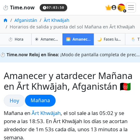
🇪🇸
⏱️
Time.now
07:03:51
Inicio
Afganistán
Ārt Khwājah
Horarios de salida y puesta del sol Mañana en Ārt Khwājah
en Ārt Khwājah
en Ārt Khwājah
en Ārt
en Ār
⏱️
Hora
☀️
Amanecer y atardecer
🌅
Amanecer y atardecer mañana
🌙
Fases lunares
🌦️
T
⏱️
Time.now Reloj en línea:
¡Modo de pantalla completa de precisión!
Amanecer y atardecer Mañana
en Ārt Khwājah, Afganistán 🇦🇫
Amanecer y atardecer
Amanecer y atardecer
Mañana
Hoy
Mañana en
Ārt Khwājah
, el sol sale a las 05:02 y se
pone a las 18:53. En Ārt Khwājah los días se acortan
alrededor de 1m 53s cada día, unos 13 minutos a la
semana.