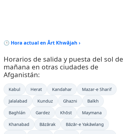
🕒 Hora actual en Ārt Khwājah ›
Horarios de salida y puesta del sol de
mañana en otras ciudades de
Afganistán:
Kabul
Herat
Kandahar
Mazar-e Sharif
Jalalabad
Kunduz
Ghazni
Balkh
Baghlán
Gardez
Khōst
Maymana
Khanabad
Bāzārak
Bāzār-e Yakāwlang