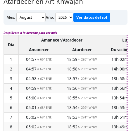
Atardecer en Ārt Khwājah
Mes:
Año:
Ver datos del sol
Desplázate a la derecha para ver más
Amanecer/Atardecer
Luz 
Día
Amanecer
Atardecer
Duración
1
04:57
18:59
14h 02m
66° ENE
293° WNW
↑
↑
2
04:57
18:58
14h 00m
67° ENE
293° WNW
↑
↑
3
04:58
18:57
13h 58m
67° ENE
293° WNW
↑
↑
4
04:59
18:56
13h 56m
68° ENE
292° WNW
↑
↑
5
05:00
18:55
13h 54m
68° ENE
292° WNW
↑
↑
6
05:01
18:54
13h 53m
68° ENE
292° WNW
↑
↑
7
05:02
18:53
13h 51m
68° ENE
291° WNW
↑
↑
8
05:02
18:52
13h 49m
69° ENE
291° WNW
↑
↑