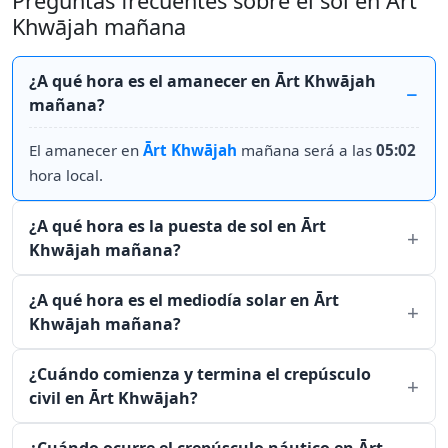
Preguntas frecuentes sobre el sol en Ārt
Khwājah mañana
¿A qué hora es el amanecer en Ārt Khwājah
mañana?
El amanecer en
Ārt Khwājah
mañana será a las
05:02
hora local.
¿A qué hora es la puesta de sol en Ārt
Khwājah mañana?
¿A qué hora es el mediodía solar en Ārt
Khwājah mañana?
¿Cuándo comienza y termina el crepúsculo
civil en Ārt Khwājah?