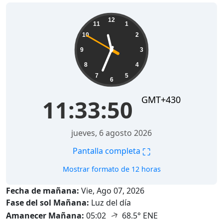
11:33:51
12
11
1
10
2
9
3
8
4
7
5
6
GMT+430
11:33:51
jueves, 6 agosto 2026
⛶
Pantalla completa
Mostrar formato de 12 horas
Fecha de mañana:
Vie, Ago 07, 2026
Fase del sol Mañana:
Luz del día
↑
Amanecer Mañana:
05:02
68.5° ENE