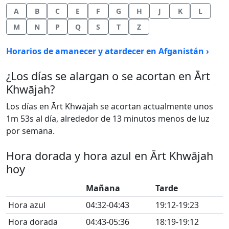
A
B
C
E
F
G
H
J
K
L
M
N
P
Q
S
T
Z
Horarios de amanecer y atardecer en Afganistán ›
¿Los días se alargan o se acortan en Ārt
Khwājah?
Los días en Ārt Khwājah se acortan actualmente unos
1m 53s al día, alrededor de 13 minutos menos de luz
por semana.
Hora dorada y hora azul en Ārt Khwājah
hoy
Mañana
Tarde
Hora azul
04:32-04:43
19:12-19:23
Hora dorada
04:43-05:36
18:19-19:12