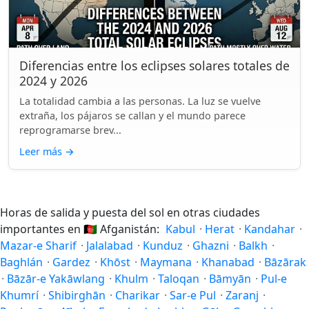
Diferencias entre los eclipses solares totales de
2024 y 2026
La totalidad cambia a las personas. La luz se vuelve
extraña, los pájaros se callan y el mundo parece
reprogramarse brev...
Leer más
→
Horas de salida y puesta del sol en otras ciudades
importantes en
🇦🇫
Afganistán:
Kabul
·
Herat
·
Kandahar
·
Mazar-e Sharif
·
Jalalabad
·
Kunduz
·
Ghazni
·
Balkh
·
Baghlán
·
Gardez
·
Khōst
·
Maymana
·
Khanabad
·
Bāzārak
·
Bāzār-e Yakāwlang
·
Khulm
·
Taloqan
·
Bāmyān
·
Pul-e
Khumrí
·
Shibirghān
·
Charikar
·
Sar-e Pul
·
Zaranj
·