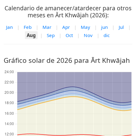
Calendario de amanecer/atardecer para otros
meses en Ārt Khwājah (2026):
Jan
|
Feb
|
Mar
|
Apr
|
May
|
jun
|
Jul
|
Aug
|
Sep
|
Oct
|
Nov
|
dic
Gráfico solar de 2026 para Ārt Khwājah