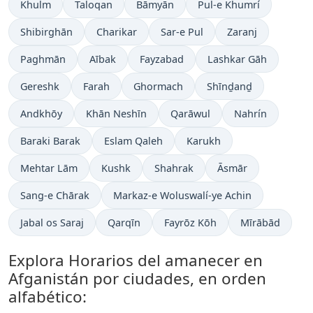
Khulm
Taloqan
Bāmyān
Pul-e Khumrí
Shibirghān
Charikar
Sar-e Pul
Zaranj
Paghmān
Aībak
Fayzabad
Lashkar Gāh
Gereshk
Farah
Ghormach
Shīnḏanḏ
Andkhōy
Khān Neshīn
Qarāwul
Nahrín
Baraki Barak
Eslam Qaleh
Karukh
Mehtar Lām
Kushk
Shahrak
Āsmār
Sang-e Chārak
Markaz-e Woluswalí-ye Achin
Jabal os Saraj
Qarqīn
Fayrōz Kōh
Mīrābād
Explora Horarios del amanecer en
Afganistán por ciudades, en orden
alfabético: