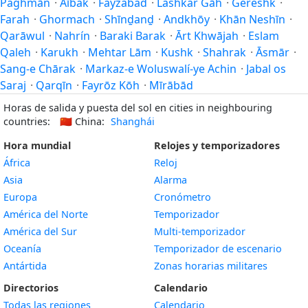
Paghmān
·
Aībak
·
Fayzabad
·
Lashkar Gāh
·
Gereshk
·
Farah
·
Ghormach
·
Shīnḏanḏ
·
Andkhōy
·
Khān Neshīn
·
Qarāwul
·
Nahrín
·
Baraki Barak
·
Ārt Khwājah
·
Eslam
Qaleh
·
Karukh
·
Mehtar Lām
·
Kushk
·
Shahrak
·
Āsmār
·
Sang-e Chārak
·
Markaz-e Woluswalí-ye Achin
·
Jabal os
Saraj
·
Qarqīn
·
Fayrōz Kōh
·
Mīrābād
Horas de salida y puesta del sol en cities in neighbouring
countries:
🇨🇳
China:
Shanghái
Hora mundial
Relojes y temporizadores
África
Reloj
Asia
Alarma
Europa
Cronómetro
América del Norte
Temporizador
América del Sur
Multi-temporizador
Oceanía
Temporizador de escenario
Antártida
Zonas horarias militares
Directorios
Calendario
Todas las regiones
Calendario