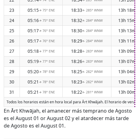
↑
↑
23
05:15
18:33
13h 18m
75° ENE
285° WNW
↑
↑
24
05:16
18:32
13h 15m
75° ENE
284° WNW
↑
↑
25
05:17
18:30
13h 13m
76° ENE
284° WNW
↑
↑
26
05:17
18:29
13h 11m
76° ENE
284° WNW
↑
↑
27
05:18
18:28
13h 09m
77° ENE
283° WNW
↑
↑
28
05:19
18:26
13h 07m
77° ENE
283° WNW
↑
↑
29
05:20
18:25
13h 04m
78° ENE
282° WNW
↑
↑
30
05:21
18:23
13h 02m
78° ENE
282° WNW
↑
↑
31
05:21
18:22
13h 00m
78° ENE
281° WNW
↑
↑
Todos los horarios están en hora local para Ārt Khwājah. El horario de veran
En Ārt Khwājah, el amanecer más temprano de Agosto
es el August 01 or August 02 y el atardecer más tarde
de Agosto es el August 01.