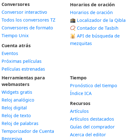
Conversores
Horarios de oración
Conversor interactivo
Horarios de oración
Todos los conversores TZ
🕋 Localizador de la Qibla
Conversores de formato
📿 Contador de Tasbih
Tiempo Unix
🕌
API de búsqueda de
mezquitas
Cuenta atrás
Eventos
Próximas películas
Películas estrenadas
Herramientas para
Tiempo
webmasters
Pronóstico del tiempo
Widgets gratis
Índice ICA
Widget
Reloj analógico
Recursos
Widget
Reloj digital
Artículos
Widget
Reloj de texto
Artículos destacados
Widget
Reloj de palabras
Guías del comprador
Temporizador de Cuenta
Acerca del editor
Widget
Regresiva