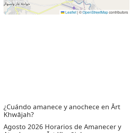
Leaflet
|
©
OpenStreetMap
contributors
¿Cuándo amanece y anochece en Ārt
Khwājah?
Agosto 2026
Horarios de Amanecer y