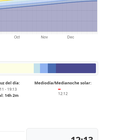
uz del día:
Mediodía/Medianoche solar:
11 - 19:13
━
12:12
al: 14h 2m
12:13