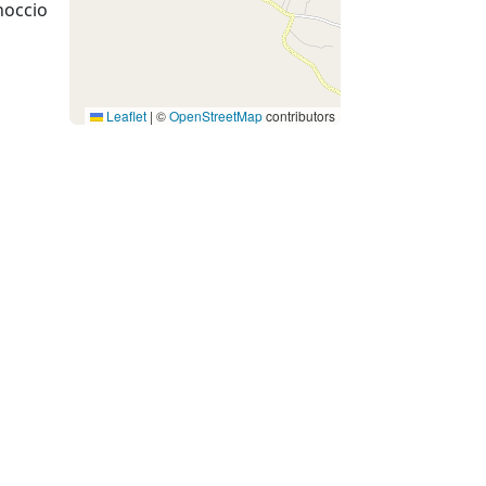
noccio
Leaflet
|
©
OpenStreetMap
contributors