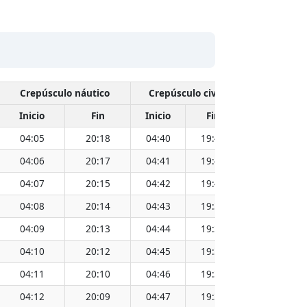
Crepúsculo náutico
Crepúsculo civil
Inicio
Fin
Inicio
Fin
Hora
04:05
20:18
04:40
19:43
12:12
04:06
20:17
04:41
19:42
12:12
04:07
20:15
04:42
19:41
12:12
04:08
20:14
04:43
19:39
12:12
04:09
20:13
04:44
19:38
12:11
04:10
20:12
04:45
19:37
12:11
04:11
20:10
04:46
19:36
12:11
04:12
20:09
04:47
19:35
12:11