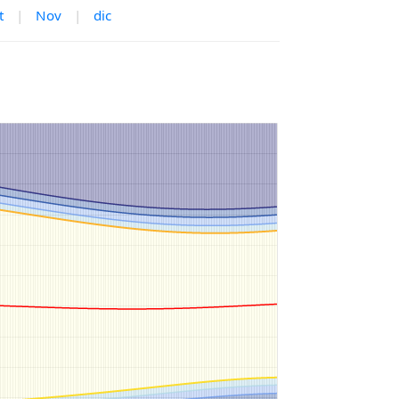
t
|
Nov
|
dic