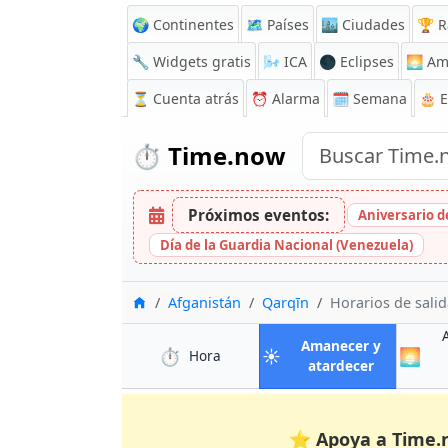
🌍 Continentes
🗺️ Países
🏙️ Ciudades
🏆 R
🔧 Widgets gratis
🌬️
ICA
🌑 Eclipses
🌅
Am
⏳
Cuenta atrás
⏰
Alarma
🗓️ Semana
🎂 
⏱️
Time.now
Próximos eventos:
Aniversario de
Día de la Guardia Nacional (Venezuela)
Inicio
Afganistán
Qarqīn
Horarios de salid
Amanecer y
⏱️
☀️
🌅
en Qarqīn
Hora
en Qarqīn
atardecer
⭐
Apoya a Time.