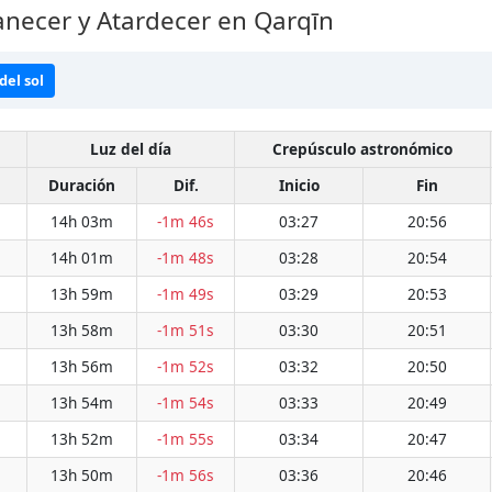
necer y Atardecer en Qarqīn
del sol
Luz del día
Crepúsculo astronómico
Duración
Dif.
Inicio
Fin
14h 03m
-1m 46s
03:27
20:56
14h 01m
-1m 48s
03:28
20:54
13h 59m
-1m 49s
03:29
20:53
13h 58m
-1m 51s
03:30
20:51
13h 56m
-1m 52s
03:32
20:50
13h 54m
-1m 54s
03:33
20:49
13h 52m
-1m 55s
03:34
20:47
13h 50m
-1m 56s
03:36
20:46