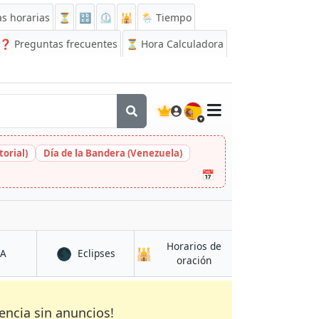
s horarias
⏳
🔡
⏲️
🕌
🌦️ Tiempo
❓
Preguntas frecuentes
⏳ Hora Calculadora
🇪🇸
orial)
Día de la Bandera (Venezuela)
📅
Horarios de
🌑
🕌
en Qarqīn
en Qarqīn
CA
Eclipses
en Qarqīn
oración
encia sin anuncios!