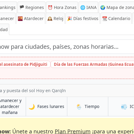
ankings
🏴 Regiones
⏰
Hora Zonas
🌐 IANA
🌍 Mapa de zona
anecer
🌇
Atardecer
🕰️
Reloj
🎉
Días festivos
📆
Calendario
Edad
l asesinato de Pidjiguiti
Día de las Fuerzas Armadas (Guinea Ecuat
a y puesta del sol Hoy en Qarqīn
Amanecer y
🌙
🌦️
💨
en Qarqīn
en Qarqīn
atardecer
Fases lunares
Tiempo
I
en Qarqīn
mañana
now:
Únete a nuestro
Plan Premium
¡para una experi