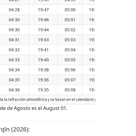
04:28
19:47
05:00
19:15
12:08
04:30
19:46
05:01
19:14
12:08
04:30
19:44
05:02
19:12
12:08
04:31
19:43
05:03
19:11
12:07
04:32
19:41
05:04
19:09
12:07
04:33
19:40
05:05
19:08
12:07
04:34
19:38
05:06
19:06
12:06
04:35
19:36
05:07
19:05
12:06
04:36
19:35
05:08
19:03
12:06
ta la refracción atmosférica y se basan en el calendario gregoriano. La fecha de
de de Agosto es el August 01.
qīn (2026):