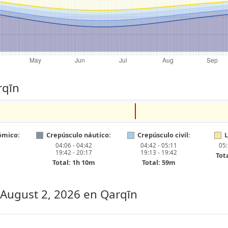
rqīn
ómico:
Crepúsculo náutico:
Crepúsculo civil:
L
04:06 - 04:42
04:42 - 05:11
05:
19:42 - 20:17
19:13 - 19:42
Tot
Total: 1h 10m
Total: 59m
 August 2, 2026
en Qarqīn