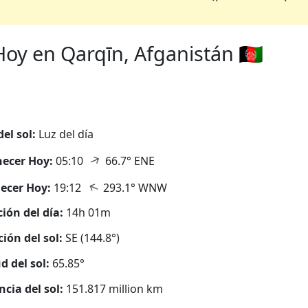
oy en Qarqīn, Afganistán 🇦🇫
del sol:
Luz del día
↑
ecer Hoy:
05:10
66.7° ENE
↑
ecer Hoy:
19:12
293.1° WNW
ión del día:
14h 01m
ción del sol:
SE (144.8°)
d del sol:
65.85°
ncia del sol:
151.817 million km