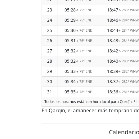
23
05:28
18:47
75° ENE
285° WNW
↑
↑
24
05:29
18:46
75° ENE
284° WNW
↑
↑
25
05:30
18:44
76° ENE
284° WNW
↑
↑
26
05:31
18:43
76° ENE
284° WNW
↑
↑
27
05:32
18:42
77° ENE
283° WNW
↑
↑
28
05:32
18:40
77° ENE
283° WNW
↑
↑
29
05:33
18:39
78° ENE
282° WNW
↑
↑
30
05:34
18:37
78° ENE
282° WNW
↑
↑
31
05:35
18:36
78° ENE
281° WNW
↑
↑
Todos los horarios están en hora local para Qarqīn. El
En Qarqīn, el amanecer más temprano de A
Calendario