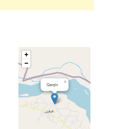
+
−
×
Qarqīn