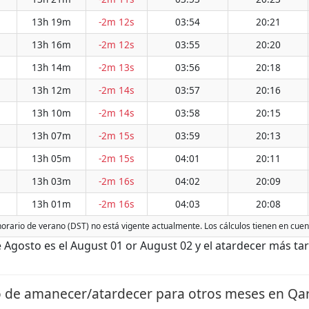
13h 19m
-2m 12s
03:54
20:21
13h 16m
-2m 12s
03:55
20:20
13h 14m
-2m 13s
03:56
20:18
13h 12m
-2m 14s
03:57
20:16
13h 10m
-2m 14s
03:58
20:15
13h 07m
-2m 15s
03:59
20:13
13h 05m
-2m 15s
04:01
20:11
13h 03m
-2m 16s
04:02
20:09
13h 01m
-2m 16s
04:03
20:08
 horario de verano (DST) no está vigente actualmente. Los cálculos tienen en cuen
gosto es el August 01 or August 02 y el atardecer más tar
 de amanecer/atardecer para otros meses en Qar