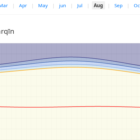
Mar
|
Apr
|
May
|
jun
|
Jul
|
Aug
|
Sep
|
Oc
arqīn