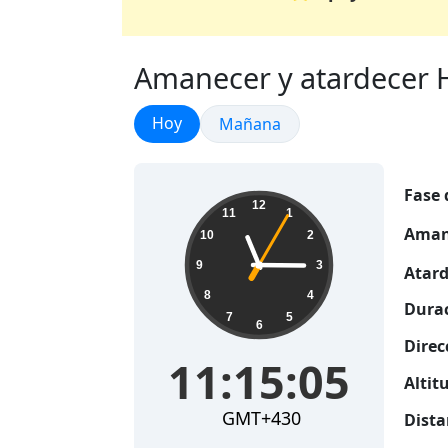
Amanecer y atardecer H
Amanecer y atardecer
Hoy
Amanecer y atardecer
Mañana
Fase 
11:15:06
12
11
1
Aman
10
2
9
3
Atard
8
4
Durac
7
5
6
Direc
11:15:06
Altitu
GMT+430
Dista