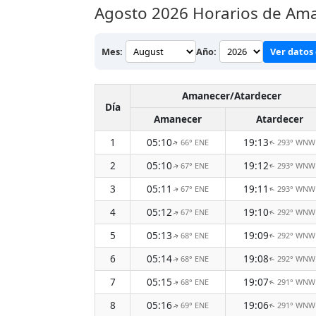
Agosto 2026
Horarios de Ama
Mes:
Año:
Ver datos 
Amanecer/Atardecer
Día
Amanecer
Atardecer
1
05:10
19:13
66° ENE
293° WNW
↑
↑
2
05:10
19:12
67° ENE
293° WNW
↑
↑
3
05:11
19:11
67° ENE
293° WNW
↑
↑
4
05:12
19:10
67° ENE
292° WNW
↑
↑
5
05:13
19:09
68° ENE
292° WNW
↑
↑
6
05:14
19:08
68° ENE
292° WNW
↑
↑
7
05:15
19:07
68° ENE
291° WNW
↑
↑
8
05:16
19:06
69° ENE
291° WNW
↑
↑