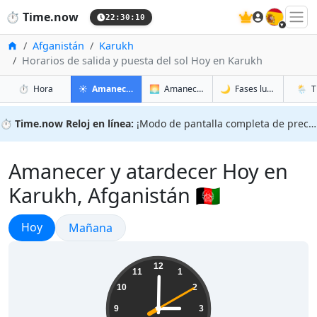
🇪🇸
⏱️
Time.now
22:30:11
Inicio
Afganistán
Karukh
Horarios de salida y puesta del sol Hoy en Karukh
en Karukh
en Karukh
en Kar
en Kar
⏱️
Hora
☀️
Amanecer y atardecer
🌅
Amanecer y atardecer mañana
🌙
Fases lunares
🌦️
T
⏱️
Time.now Reloj en línea:
¡Modo de pantalla completa de precisión!
Amanecer y atardecer Hoy en
Karukh, Afganistán 🇦🇫
Amanecer y atardecer
Hoy
Amanecer y atardecer
Mañana
03:00:11
12
11
1
10
2
9
3