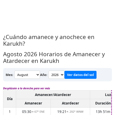
¿Cuándo amanece y anochece en
Karukh?
Agosto 2026
Horarios de Amanecer y
Atardecer en Karukh
Mes:
Año:
Ver datos del sol
Desplázate a la derecha para ver más
Amanecer/Atardecer
Luz d
Día
Amanecer
Atardecer
Duración
1
05:30
19:21
13h 51m
67° ENE
292° WNW
↑
↑