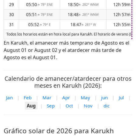
29
05:50
18:50
12h 59m
78° ENE
282° WNW
↑
↑
30
05:51
18:48
12h 57m
78° ENE
281° WNW
↑
↑
31
05:52
18:47
12h 55m
79° E
281° W
↑
↑
Todos los horarios están en hora local para Karukh. El horario de verano (DS
En Karukh, el amanecer más temprano de Agosto es el
August 01 or August 02 y el atardecer más tarde de
Agosto es el August 01.
Calendario de amanecer/atardecer para otros
meses en Karukh (2026):
Jan
|
Feb
|
Mar
|
Apr
|
May
|
jun
|
Jul
|
Aug
|
Sep
|
Oct
|
Nov
|
dic
Gráfico solar de 2026 para Karukh