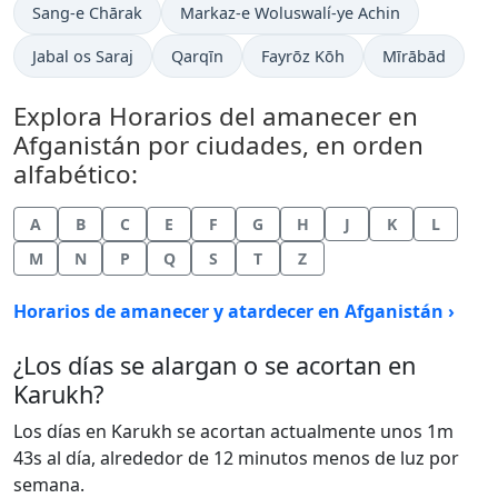
Sang-e Chārak
Markaz-e Woluswalí-ye Achin
Jabal os Saraj
Qarqīn
Fayrōz Kōh
Mīrābād
Explora Horarios del amanecer en
Afganistán por ciudades, en orden
alfabético:
A
B
C
E
F
G
H
J
K
L
M
N
P
Q
S
T
Z
Horarios de amanecer y atardecer en Afganistán ›
¿Los días se alargan o se acortan en
Karukh?
Los días en Karukh se acortan actualmente unos 1m
43s al día, alrededor de 12 minutos menos de luz por
semana.