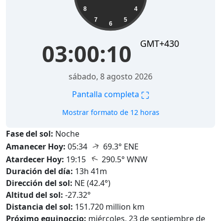
8
4
7
5
6
GMT+430
03:00:11
sábado, 8 agosto 2026
⛶
Pantalla completa
Mostrar formato de 12 horas
Fase del sol:
Noche
↑
Amanecer Hoy:
05:34
69.3° ENE
↑
Atardecer Hoy:
19:15
290.5° WNW
Duración del día:
13h 41m
Dirección del sol:
NE (42.4°)
Altitud del sol:
-27.32°
Distancia del sol:
151.720 million km
Próximo equinoccio:
miércoles, 23 de septiembre de