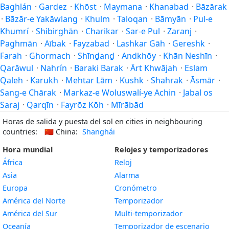
Baghlán
·
Gardez
·
Khōst
·
Maymana
·
Khanabad
·
Bāzārak
·
Bāzār-e Yakāwlang
·
Khulm
·
Taloqan
·
Bāmyān
·
Pul-e
Khumrí
·
Shibirghān
·
Charikar
·
Sar-e Pul
·
Zaranj
·
Paghmān
·
Aībak
·
Fayzabad
·
Lashkar Gāh
·
Gereshk
·
Farah
·
Ghormach
·
Shīnḏanḏ
·
Andkhōy
·
Khān Neshīn
·
Qarāwul
·
Nahrín
·
Baraki Barak
·
Ārt Khwājah
·
Eslam
Qaleh
·
Karukh
·
Mehtar Lām
·
Kushk
·
Shahrak
·
Āsmār
·
Sang-e Chārak
·
Markaz-e Woluswalí-ye Achin
·
Jabal os
Saraj
·
Qarqīn
·
Fayrōz Kōh
·
Mīrābād
Horas de salida y puesta del sol en cities in neighbouring
countries:
🇨🇳
China:
Shanghái
Hora mundial
Relojes y temporizadores
África
Reloj
Asia
Alarma
Europa
Cronómetro
América del Norte
Temporizador
América del Sur
Multi-temporizador
Oceanía
Temporizador de escenario