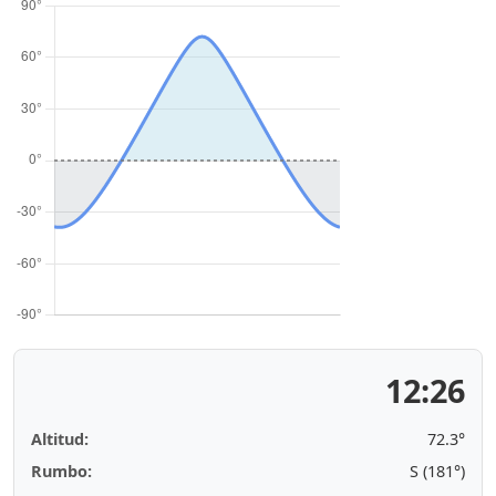
12:26
Altitud:
72.3°
Rumbo:
S (181°)