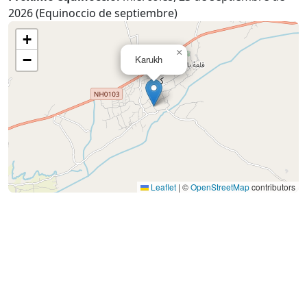
2026 (Equinoccio de septiembre)
+
×
−
Karukh
Leaflet
|
©
OpenStreetMap
contributors