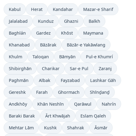
Kabul
Herat
Kandahar
Mazar-e Sharif
Jalalabad
Kunduz
Ghazni
Balkh
Baghlán
Gardez
Khōst
Maymana
Khanabad
Bāzārak
Bāzār-e Yakāwlang
Khulm
Taloqan
Bāmyān
Pul-e Khumrí
Shibirghān
Charikar
Sar-e Pul
Zaranj
Paghmān
Aībak
Fayzabad
Lashkar Gāh
Gereshk
Farah
Ghormach
Shīnḏanḏ
Andkhōy
Khān Neshīn
Qarāwul
Nahrín
Baraki Barak
Ārt Khwājah
Eslam Qaleh
Mehtar Lām
Kushk
Shahrak
Āsmār