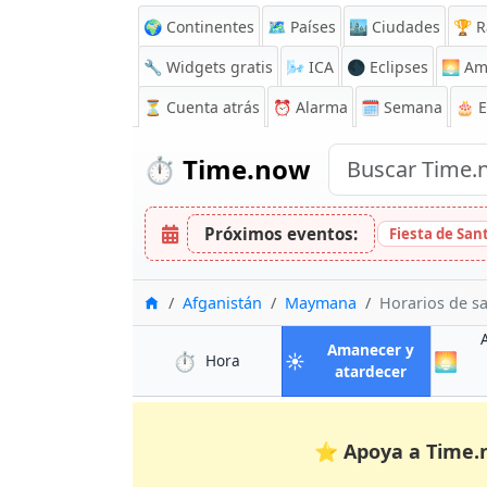
🌍 Continentes
🗺️ Países
🏙️ Ciudades
🏆 R
🔧 Widgets gratis
🌬️
ICA
🌑 Eclipses
🌅
Am
⏳
Cuenta atrás
⏰
Alarma
🗓️ Semana
🎂 
⏱️
Time.now
Próximos eventos:
Fiesta de Sa
Inicio
Afganistán
Maymana
Horarios de s
Amanecer y
⏱️
☀️
🌅
en Maymana
Hora
en Mayma
atardecer
⭐
Apoya a Time.