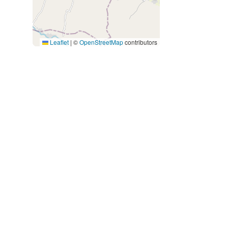
Leaflet
|
©
OpenStreetMap
contributors