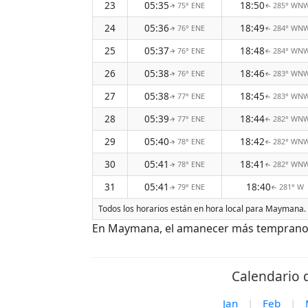
23
05:35
18:50
75° ENE
285° WN
↑
↑
24
05:36
18:49
76° ENE
284° WN
↑
↑
25
05:37
18:48
76° ENE
284° WN
↑
↑
26
05:38
18:46
76° ENE
283° WN
↑
↑
27
05:38
18:45
77° ENE
283° WN
↑
↑
28
05:39
18:44
77° ENE
282° WN
↑
↑
29
05:40
18:42
78° ENE
282° WN
↑
↑
30
05:41
18:41
78° ENE
282° WN
↑
↑
31
05:41
18:40
79° ENE
281° W
↑
↑
Todos los horarios están en hora local para Maymana. E
En Maymana, el amanecer más temprano de
Calendario 
Jan
|
Feb
|