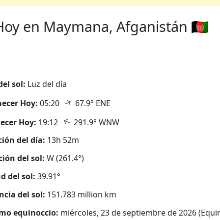
oy en Maymana, Afganistán 🇦🇫
del sol:
Luz del día
↑
ecer Hoy:
05:20
67.9° ENE
↑
ecer Hoy:
19:12
291.9° WNW
ión del día:
13h 52m
ción del sol:
W (261.4°)
d del sol:
39.91°
ncia del sol:
151.783 million km
mo equinoccio:
miércoles, 23 de septiembre de 2026 (Equi