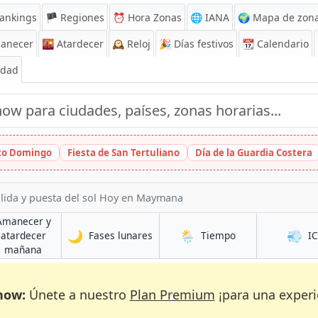
ankings
🏴 Regiones
⏰
Hora Zonas
🌐 IANA
🌍 Mapa de zona
anecer
🌇
Atardecer
🕰️
Reloj
🎉
Días festivos
📆
Calendario
Edad
nto Domingo
Fiesta de San Tertuliano
Día de la Guardia Costera
alida y puesta del sol Hoy en Maymana
Amanecer y
🌙
🌦️
💨
en Maymana
en Maymana
atardecer
Fases lunares
Tiempo
I
na
en Maymana
mañana
now:
Únete a nuestro
Plan Premium
¡para una experi