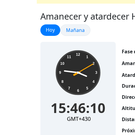
Amanecer y atardecer H
Amanecer y atardecer
Hoy
Amanecer y atardecer
Mañana
Fase 
15:46:11
12
11
1
Aman
10
2
9
3
Atard
8
4
Durac
7
5
6
Direc
15:46:11
Altitu
GMT+430
Dista
Próxi