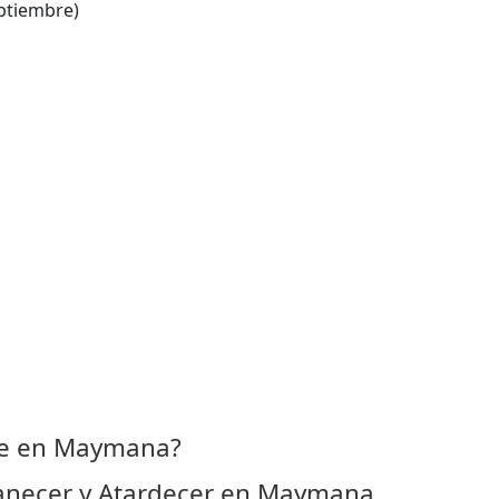
ptiembre)
e en Maymana?
necer y Atardecer en Maymana