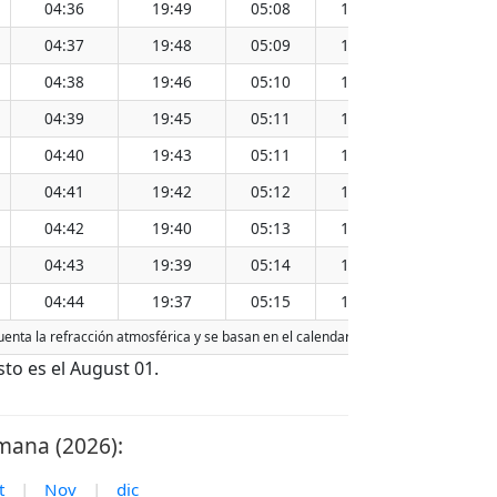
04:36
19:49
05:08
19:17
12:13
04:37
19:48
05:09
19:16
12:13
04:38
19:46
05:10
19:15
12:13
04:39
19:45
05:11
19:13
12:12
04:40
19:43
05:11
19:12
12:12
04:41
19:42
05:12
19:10
12:12
04:42
19:40
05:13
19:09
12:11
04:43
19:39
05:14
19:08
12:11
04:44
19:37
05:15
19:06
12:11
uenta la refracción atmosférica y se basan en el calendario gregoriano. La fecha
to es el August 01.
mana (2026):
t
|
Nov
|
dic