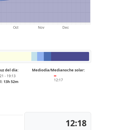
uz del día:
Mediodía/Medianoche solar:
21 - 19:13
━
12:17
l: 13h 52m
12:18