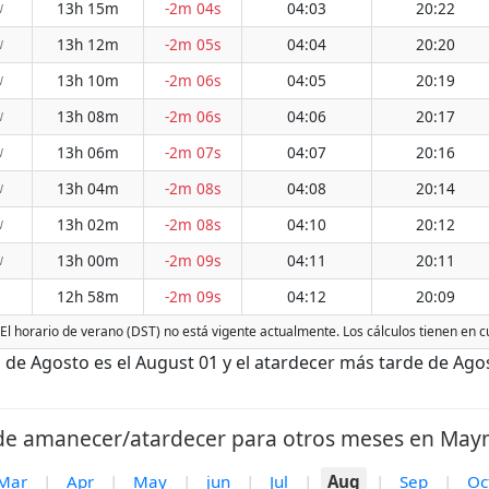
13h 15m
-2m 04s
04:03
20:22
W
13h 12m
-2m 05s
04:04
20:20
W
13h 10m
-2m 06s
04:05
20:19
W
13h 08m
-2m 06s
04:06
20:17
W
13h 06m
-2m 07s
04:07
20:16
W
13h 04m
-2m 08s
04:08
20:14
W
13h 02m
-2m 08s
04:10
20:12
W
13h 00m
-2m 09s
04:11
20:11
W
12h 58m
-2m 09s
04:12
20:09
l horario de verano (DST) no está vigente actualmente. Los cálculos tienen en c
 Agosto es el August 01 y el atardecer más tarde de Agos
de amanecer/atardecer para otros meses en May
Mar
|
Apr
|
May
|
jun
|
Jul
|
Aug
|
Sep
|
Oc