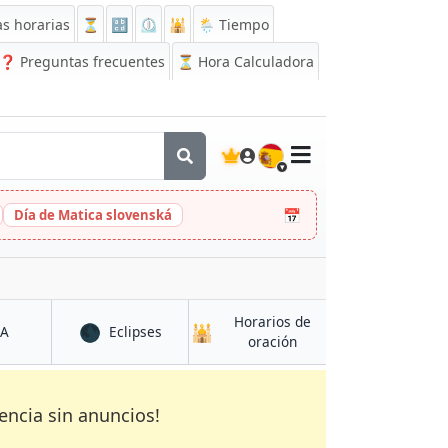
s horarias
⏳
🔡
⏲️
🕌
🌦️ Tiempo
❓
Preguntas frecuentes
⏳ Hora Calculadora
🇪🇸
📅
Día de Matica slovenská
Horarios de
🌑
🕌
en Maymana
en Maymana
CA
Eclipses
en Maymana
oración
encia sin anuncios!