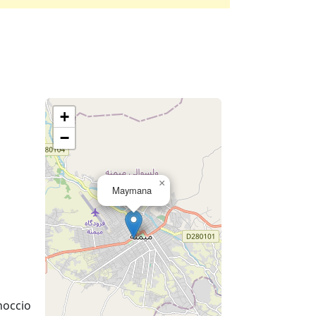
+
−
×
Maymana
noccio