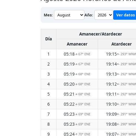
Mes:
Año:
Ver datos 
Amanecer/Atardecer
Día
Amanecer
Atardecer
1
05:18
19:15
67° ENE
293° WN
↑
↑
2
05:19
19:14
67° ENE
293° WN
↑
↑
3
05:19
19:13
68° ENE
292° WN
↑
↑
4
05:20
19:12
68° ENE
292° WN
↑
↑
5
05:21
19:11
68° ENE
292° WN
↑
↑
6
05:22
19:10
69° ENE
291° WN
↑
↑
7
05:23
19:09
69° ENE
291° WN
↑
↑
8
05:23
19:08
69° ENE
290° WN
↑
↑
9
05:24
19:07
70° ENE
290° WN
↑
↑