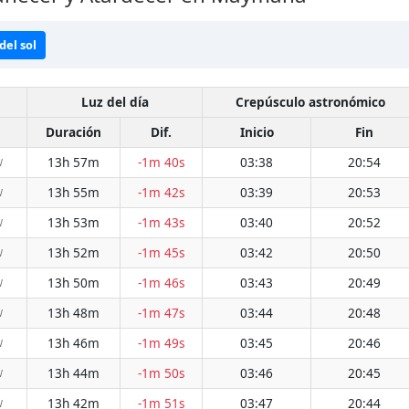
del sol
Luz del día
Crepúsculo astronómico
Duración
Dif.
Inicio
Fin
13h 57m
-1m 40s
03:38
20:54
W
13h 55m
-1m 42s
03:39
20:53
W
13h 53m
-1m 43s
03:40
20:52
W
13h 52m
-1m 45s
03:42
20:50
W
13h 50m
-1m 46s
03:43
20:49
W
13h 48m
-1m 47s
03:44
20:48
W
13h 46m
-1m 49s
03:45
20:46
W
13h 44m
-1m 50s
03:46
20:45
W
13h 42m
-1m 51s
03:47
20:44
W