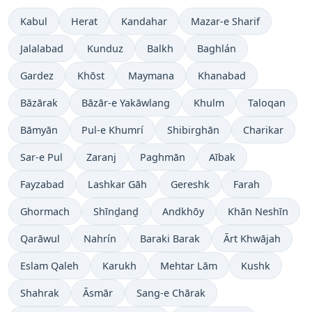
Kabul
Herat
Kandahar
Mazar-e Sharif
Jalalabad
Kunduz
Balkh
Baghlán
Gardez
Khōst
Maymana
Khanabad
Bāzārak
Bāzār-e Yakāwlang
Khulm
Taloqan
Bāmyān
Pul-e Khumrí
Shibirghān
Charikar
Sar-e Pul
Zaranj
Paghmān
Aībak
Fayzabad
Lashkar Gāh
Gereshk
Farah
Ghormach
Shīnḏanḏ
Andkhōy
Khān Neshīn
Qarāwul
Nahrín
Baraki Barak
Ārt Khwājah
Eslam Qaleh
Karukh
Mehtar Lām
Kushk
Shahrak
Āsmār
Sang-e Chārak