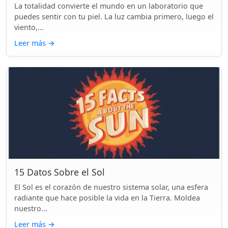
La totalidad convierte el mundo en un laboratorio que
puedes sentir con tu piel. La luz cambia primero, luego el
viento,...
Leer más
→
15 Datos Sobre el Sol
El Sol es el corazón de nuestro sistema solar, una esfera
radiante que hace posible la vida en la Tierra. Moldea
nuestro...
Leer más
→