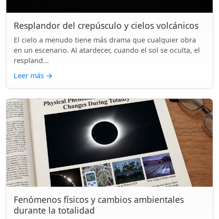
Resplandor del crepúsculo y cielos volcánicos
El cielo a menudo tiene más drama que cualquier obra
en un escenario. Al atardecer, cuando el sol se oculta, el
respland...
Leer más
→
Fenómenos físicos y cambios ambientales
durante la totalidad