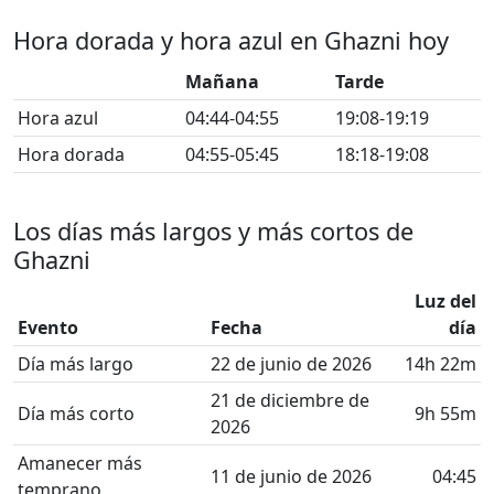
Hora dorada y hora azul en Ghazni hoy
Mañana
Tarde
Hora azul
04:44-04:55
19:08-19:19
Hora dorada
04:55-05:45
18:18-19:08
Los días más largos y más cortos de
Ghazni
Luz del
Evento
Fecha
día
Día más largo
22 de junio de 2026
14h 22m
21 de diciembre de
Día más corto
9h 55m
2026
Amanecer más
11 de junio de 2026
04:45
temprano