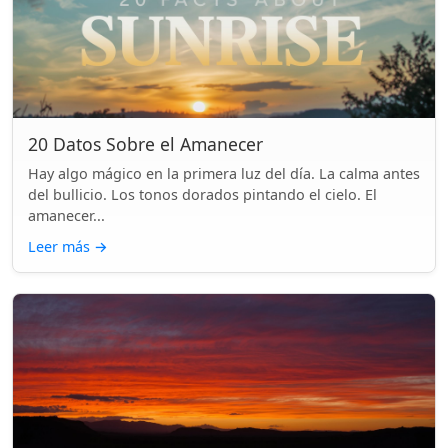
20 Datos Sobre el Amanecer
Hay algo mágico en la primera luz del día. La calma antes
del bullicio. Los tonos dorados pintando el cielo. El
amanecer...
Leer más
→