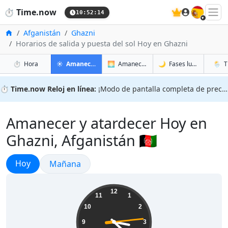
🇪🇸
⏱️
Time.now
10:52:15
Inicio
Afganistán
Ghazni
Horarios de salida y puesta del sol Hoy en Ghazni
en Ghazni
en Ghazni
en Gha
en Gha
⏱️
Hora
☀️
Amanecer y atardecer
🌅
Amanecer y atardecer mañana
🌙
Fases lunares
🌦️
T
⏱️
Time.now Reloj en línea:
¡Modo de pantalla completa de precisión!
Amanecer y atardecer Hoy en
Ghazni, Afganistán 🇦🇫
Amanecer y atardecer
Hoy
Amanecer y atardecer
Mañana
15:22:15
12
11
1
10
2
9
3