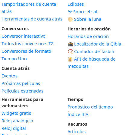
Temporizadores de cuenta
Eclipses
atrás
☀️ Sobre el sol
Herramientas de cuenta atrás
🌕 Sobre la luna
Conversores
Horarios de oración
Conversor interactivo
Horarios de oración
Todos los conversores TZ
🕋 Localizador de la Qibla
Conversores de formato
📿 Contador de Tasbih
Tiempo Unix
🕌
API de búsqueda de
mezquitas
Cuenta atrás
Eventos
Próximas películas
Películas estrenadas
Herramientas para
Tiempo
webmasters
Pronóstico del tiempo
Widgets gratis
Índice ICA
Widget
Reloj analógico
Recursos
Widget
Reloj digital
Artículos
Widget