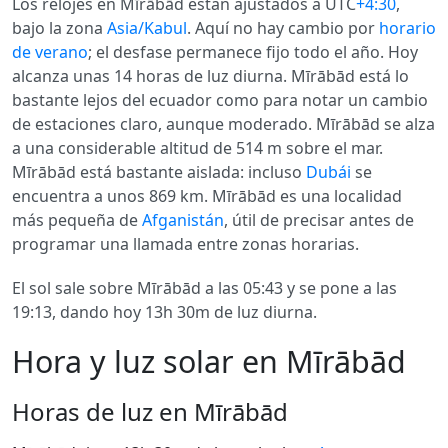
Los relojes en Mīrābād están ajustados a UTC
+4:30
,
bajo la zona
Asia/Kabul
. Aquí no hay cambio por
horario
de verano
; el desfase permanece fijo todo el año. Hoy
alcanza unas 14 horas de luz diurna. Mīrābād está lo
bastante lejos del ecuador como para notar un cambio
de estaciones claro, aunque moderado. Mīrābād se alza
a una considerable altitud de 514 m sobre el mar.
Mīrābād está bastante aislada: incluso
Dubái
se
encuentra a unos 869 km. Mīrābād es una localidad
más pequeña de
Afganistán
, útil de precisar antes de
programar una llamada entre zonas horarias.
El sol sale sobre Mīrābād a las 05:43 y se pone a las
19:13, dando hoy 13h 30m de luz diurna.
Hora y luz solar en Mīrābād
Horas de luz en Mīrābād