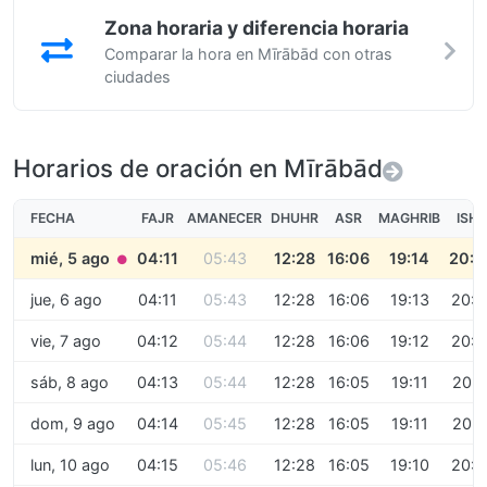
Zona horaria y diferencia horaria
Comparar la hora en Mīrābād con otras
ciudades
Horarios de oración en Mīrābād
FECHA
FAJR
AMANECER
DHUHR
ASR
MAGHRIB
ISH
mié, 5 ago
04:11
05:43
12:28
16:06
19:14
20:4
●
jue, 6 ago
04:11
05:43
12:28
16:06
19:13
20:4
vie, 7 ago
04:12
05:44
12:28
16:06
19:12
20:4
sáb, 8 ago
04:13
05:44
12:28
16:05
19:11
20:4
dom, 9 ago
04:14
05:45
12:28
16:05
19:11
20:4
lun, 10 ago
04:15
05:46
12:28
16:05
19:10
20:4