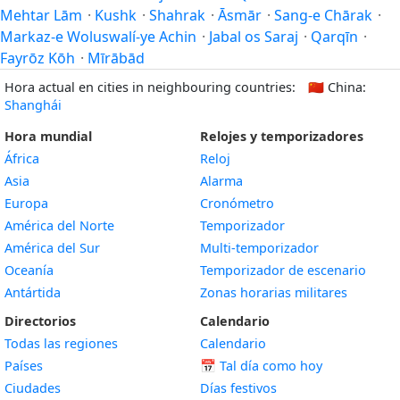
Mehtar Lām
·
Kushk
·
Shahrak
·
Āsmār
·
Sang-e Chārak
·
Markaz-e Woluswalí-ye Achin
·
Jabal os Saraj
·
Qarqīn
·
Fayrōz Kōh
·
Mīrābād
Hora actual en cities in neighbouring countries:
🇨🇳
China:
Shanghái
Hora mundial
Relojes y temporizadores
África
Reloj
Asia
Alarma
Europa
Cronómetro
América del Norte
Temporizador
América del Sur
Multi-temporizador
Oceanía
Temporizador de escenario
Antártida
Zonas horarias militares
Directorios
Calendario
Todas las regiones
Calendario
Países
📅
Tal día como hoy
Ciudades
Días festivos