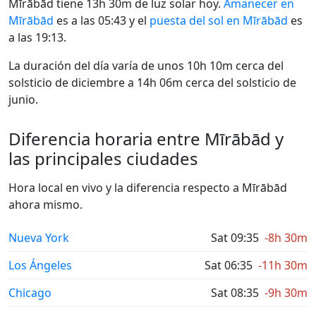
Mīrābād tiene 13h 30m de luz solar hoy.
Amanecer en
Mīrābād
es a las 05:43 y el
puesta del sol en Mīrābād
es
a las 19:13.
La duración del día varía de unos 10h 10m cerca del
solsticio de diciembre a 14h 06m cerca del solsticio de
junio.
Diferencia horaria entre Mīrābād y
las principales ciudades
Hora local en vivo y la diferencia respecto a Mīrābād
ahora mismo.
Nueva York
Sat 09:35
-8h 30m
Los Ángeles
Sat 06:35
-11h 30m
Chicago
Sat 08:35
-9h 30m