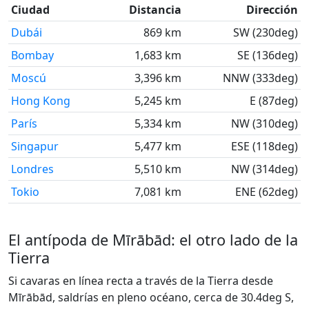
Ciudad
Distancia
Dirección
Dubái
869 km
SW (230deg)
Bombay
1,683 km
SE (136deg)
Moscú
3,396 km
NNW (333deg)
Hong Kong
5,245 km
E (87deg)
París
5,334 km
NW (310deg)
Singapur
5,477 km
ESE (118deg)
Londres
5,510 km
NW (314deg)
Tokio
7,081 km
ENE (62deg)
El antípoda de Mīrābād: el otro lado de la
Tierra
Si cavaras en línea recta a través de la Tierra desde
Mīrābād, saldrías en pleno océano, cerca de 30.4deg S,