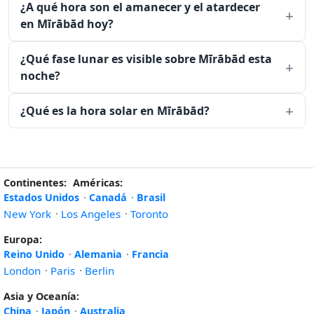
¿A qué hora son el amanecer y el atardecer
en Mīrābād hoy?
¿Qué fase lunar es visible sobre Mīrābād esta
noche?
¿Qué es la hora solar en Mīrābād?
Continentes:
Américas:
Estados Unidos
·
Canadá
·
Brasil
New York
·
Los Angeles
·
Toronto
Europa:
Reino Unido
·
Alemania
·
Francia
London
·
Paris
·
Berlin
Asia y Oceanía:
China
·
Japón
·
Australia