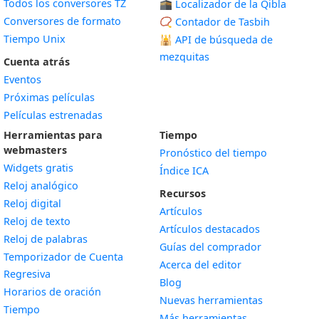
Todos los conversores TZ
🕋 Localizador de la Qibla
Conversores de formato
📿 Contador de Tasbih
Tiempo Unix
🕌
API de búsqueda de
mezquitas
Cuenta atrás
Eventos
Próximas películas
Películas estrenadas
Herramientas para
Tiempo
webmasters
Pronóstico del tiempo
Widgets gratis
Índice ICA
Widget
Reloj analógico
Recursos
Widget
Reloj digital
Artículos
Widget
Reloj de texto
Artículos destacados
Widget
Reloj de palabras
Guías del comprador
Temporizador de Cuenta
Acerca del editor
Widget
Regresiva
Blog
Widget
Horarios de oración
Nuevas herramientas
Widget
Tiempo
Más herramientas