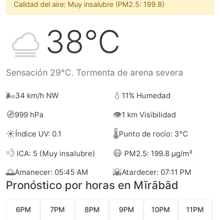
Calidad del aire: Muy insalubre (PM2.5: 199.8)
38°C
Sensación 29°C. Tormenta de arena severa
🌬️
💧
34 km/h NW
11% Humedad
🧭
👁️
999 hPa
1 km Visibilidad
☀️
🌡️
Índice UV: 0.1
Punto de rocío: 3°C
💨
😷
ICA: 5 (Muy insalubre)
PM2.5: 199.8 µg/m³
🌅
🌇
Amanecer: 05:45 AM
Atardecer: 07:11 PM
Pronóstico por horas en Mīrābād
6PM
7PM
8PM
9PM
10PM
11PM