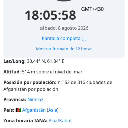
GMT+430
18:05:59
sábado, 8 agosto 2026
⛶
Pantalla completa
Mostrar formato de 12 horas
Lat/Long:
30.44° N, 61.84° E
Altitud:
514 m sobre el nivel del mar
Posición por población:
n.º 52 de 316 ciudades de
Afganistán por población
Provincia:
Nimroz
País:
🇦🇫
Afganistán
(
Asia
)
Zona horaria IANA:
Asia/Kabul