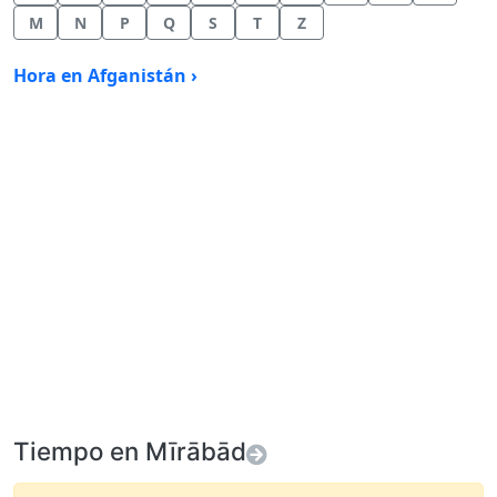
M
N
P
Q
S
T
Z
Hora en Afganistán ›
Tiempo en Mīrābād