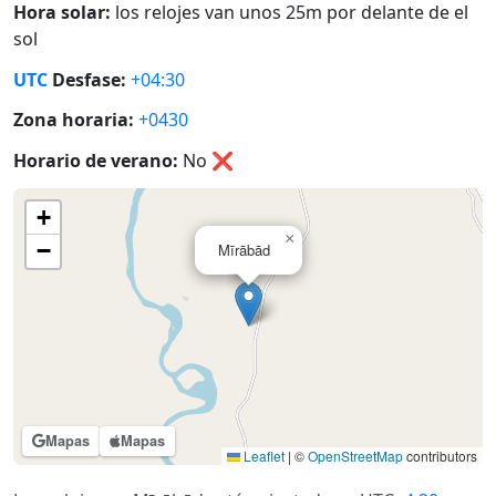
Hora solar:
los relojes van unos 25m por delante de el
sol
UTC
Desfase:
+04:30
Zona horaria:
+0430
Horario de verano:
No
❌
+
×
−
Mīrābād
Mapas
Mapas
Leaflet
|
©
OpenStreetMap
contributors