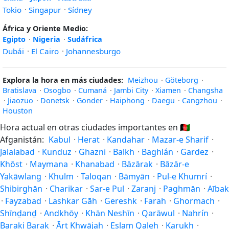
Tokio
·
Singapur
·
Sídney
África y Oriente Medio:
Egipto
·
Nigeria
·
Sudáfrica
Dubái
·
El Cairo
·
Johannesburgo
Explora la hora en más ciudades:
Meizhou
·
Göteborg
·
Bratislava
·
Osogbo
·
Cumaná
·
Jambi City
·
Xiamen
·
Changsha
·
Jiaozuo
·
Donetsk
·
Gonder
·
Haiphong
·
Daegu
·
Cangzhou
·
Houston
Hora actual en otras ciudades importantes en
🇦🇫
Afganistán:
Kabul
·
Herat
·
Kandahar
·
Mazar-e Sharif
·
Jalalabad
·
Kunduz
·
Ghazni
·
Balkh
·
Baghlán
·
Gardez
·
Khōst
·
Maymana
·
Khanabad
·
Bāzārak
·
Bāzār-e
Yakāwlang
·
Khulm
·
Taloqan
·
Bāmyān
·
Pul-e Khumrí
·
Shibirghān
·
Charikar
·
Sar-e Pul
·
Zaranj
·
Paghmān
·
Aībak
·
Fayzabad
·
Lashkar Gāh
·
Gereshk
·
Farah
·
Ghormach
·
Shīnḏanḏ
·
Andkhōy
·
Khān Neshīn
·
Qarāwul
·
Nahrín
·
Baraki Barak
·
Ārt Khwājah
·
Eslam Qaleh
·
Karukh
·