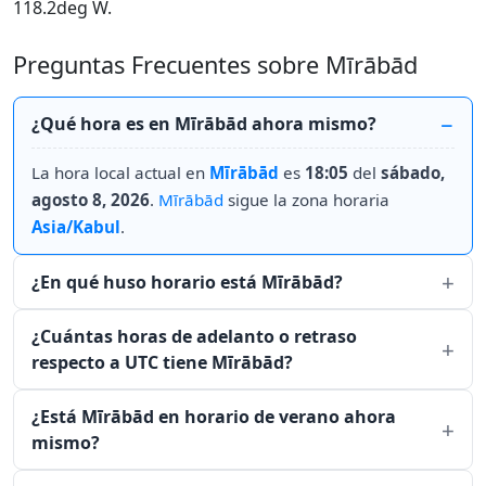
118.2deg W.
Preguntas Frecuentes sobre Mīrābād
¿Qué hora es en Mīrābād ahora mismo?
La hora local actual en
Mīrābād
es
18:05
del
sábado,
agosto 8, 2026
.
Mīrābād
sigue la zona horaria
Asia/Kabul
.
¿En qué huso horario está Mīrābād?
¿Cuántas horas de adelanto o retraso
respecto a UTC tiene Mīrābād?
¿Está Mīrābād en horario de verano ahora
mismo?