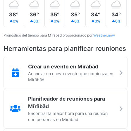
38°
36°
35°
35°
34°
34°
0%
0%
0%
0%
0%
0%
Pronóstico del tiempo para Mīrābād proporcionado por
Weather.now
Herramientas para planificar reuniones
Crear un evento en Mīrābād
Anunciar un nuevo evento que comienza en
Mīrābād
Planificador de reuniones para
Mīrābād
Encontrar la mejor hora para una reunión
con personas en Mīrābād