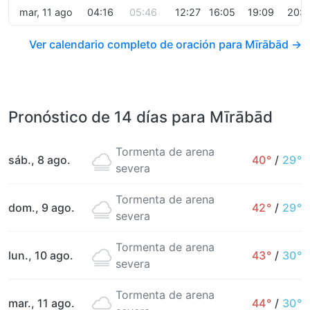
mar, 11 ago
04:16
05:46
12:27
16:05
19:09
20:3
Ver calendario completo de oración para Mīrābād →
Pronóstico de 14 días para Mīrābād
Tormenta de arena
sáb., 8 ago.
40°
/
29°
severa
Tormenta de arena
dom., 9 ago.
42°
/
29°
severa
Tormenta de arena
lun., 10 ago.
43°
/
30°
severa
Tormenta de arena
mar., 11 ago.
44°
/
30°