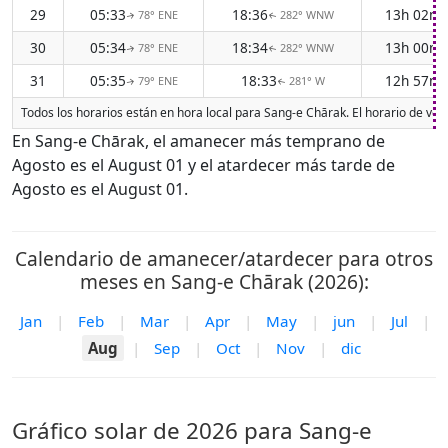
29
05:33
18:36
13h 02m
78° ENE
282° WNW
↑
↑
30
05:34
18:34
13h 00m
78° ENE
282° WNW
↑
↑
31
05:35
18:33
12h 57m
79° ENE
281° W
↑
↑
Todos los horarios están en hora local para Sang-e Chārak. El horario de ver
En Sang-e Chārak, el amanecer más temprano de
Agosto es el August 01 y el atardecer más tarde de
Agosto es el August 01.
Calendario de amanecer/atardecer para otros
meses en Sang-e Chārak (2026):
Jan
|
Feb
|
Mar
|
Apr
|
May
|
jun
|
Jul
|
Aug
|
Sep
|
Oct
|
Nov
|
dic
Gráfico solar de 2026 para Sang-e