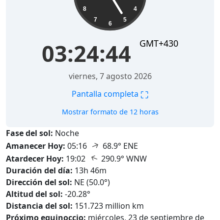
8
4
7
5
6
GMT+430
03:24:45
viernes, 7 agosto 2026
⛶
Pantalla completa
Mostrar formato de 12 horas
Fase del sol:
Noche
↑
Amanecer Hoy:
05:16
68.9° ENE
↑
Atardecer Hoy:
19:02
290.9° WNW
Duración del día:
13h 46m
Dirección del sol:
NE (50.0°)
Altitud del sol:
-20.28°
Distancia del sol:
151.723 million km
Próximo equinoccio:
miércoles, 23 de septiembre de