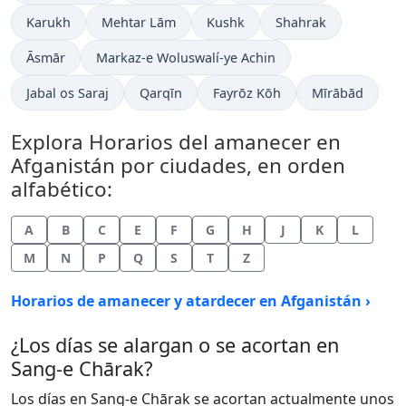
Karukh
Mehtar Lām
Kushk
Shahrak
Āsmār
Markaz-e Woluswalí-ye Achin
Jabal os Saraj
Qarqīn
Fayrōz Kōh
Mīrābād
Explora Horarios del amanecer en
Afganistán por ciudades, en orden
alfabético:
A
B
C
E
F
G
H
J
K
L
M
N
P
Q
S
T
Z
Horarios de amanecer y atardecer en Afganistán ›
¿Los días se alargan o se acortan en
Sang-e Chārak?
Los días en Sang-e Chārak se acortan actualmente unos