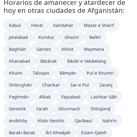
Horarios de amanecer y atardecer de
hoy en otras ciudades de Afganistán:
Kabul
Herat
Kandahar
Mazar-e Sharif
Jalalabad
Kunduz
Ghazni
Balkh
Baghlán
Gardez
Khōst
Maymana
Khanabad
Bāzārak
Bāzār-e Yakāwlang
Khulm
Taloqan
Bāmyān
Pul-e Khumrí
Shibirghān
Charikar
Sar-e Pul
Zaranj
Paghmān
Aībak
Fayzabad
Lashkar Gāh
Gereshk
Farah
Ghormach
Shīnḏanḏ
Andkhōy
Khān Neshīn
Qarāwul
Nahrín
Baraki Barak
Ārt Khwājah
Eslam Qaleh