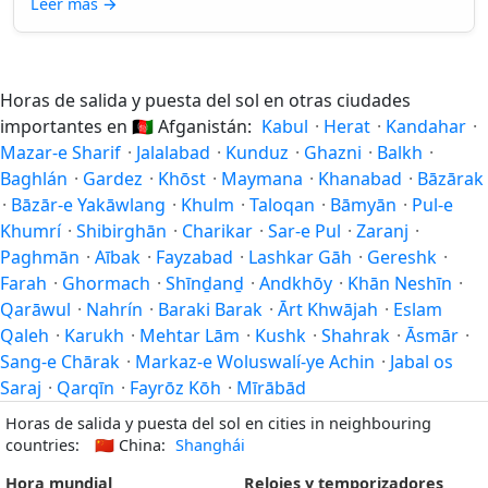
Leer más
→
Horas de salida y puesta del sol en otras ciudades
importantes en
🇦🇫
Afganistán:
Kabul
·
Herat
·
Kandahar
·
Mazar-e Sharif
·
Jalalabad
·
Kunduz
·
Ghazni
·
Balkh
·
Baghlán
·
Gardez
·
Khōst
·
Maymana
·
Khanabad
·
Bāzārak
·
Bāzār-e Yakāwlang
·
Khulm
·
Taloqan
·
Bāmyān
·
Pul-e
Khumrí
·
Shibirghān
·
Charikar
·
Sar-e Pul
·
Zaranj
·
Paghmān
·
Aībak
·
Fayzabad
·
Lashkar Gāh
·
Gereshk
·
Farah
·
Ghormach
·
Shīnḏanḏ
·
Andkhōy
·
Khān Neshīn
·
Qarāwul
·
Nahrín
·
Baraki Barak
·
Ārt Khwājah
·
Eslam
Qaleh
·
Karukh
·
Mehtar Lām
·
Kushk
·
Shahrak
·
Āsmār
·
Sang-e Chārak
·
Markaz-e Woluswalí-ye Achin
·
Jabal os
Saraj
·
Qarqīn
·
Fayrōz Kōh
·
Mīrābād
Horas de salida y puesta del sol en cities in neighbouring
countries:
🇨🇳
China:
Shanghái
Hora mundial
Relojes y temporizadores