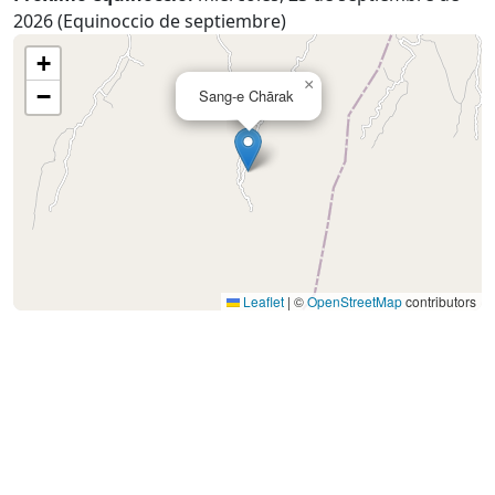
2026 (Equinoccio de septiembre)
+
×
−
Sang-e Chārak
Leaflet
|
©
OpenStreetMap
contributors