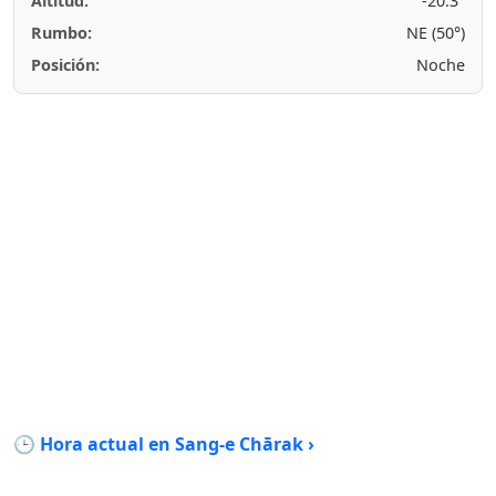
Altitud:
-20.3°
Rumbo:
NE (50°)
Posición:
Noche
🕒 Hora actual en Sang-e Chārak ›