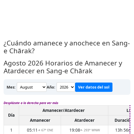
¿Cuándo amanece y anochece en Sang-
e Chārak?
Agosto 2026
Horarios de Amanecer y
Atardecer en Sang-e Chārak
Mes:
Año:
Ver datos del sol
Desplázate a la derecha para ver más
Amanecer/Atardecer
Luz
Día
Amanecer
Atardecer
Duración
1
05:11
19:08
13h 56m
67° ENE
293° WNW
↑
↑