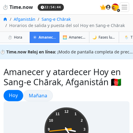
🇪🇸
⏱️
Time.now
22:54:45
Inicio
Afganistán
Sang-e Chārak
Horarios de salida y puesta del sol Hoy en Sang-e Chārak
en Sang-e Chārak
en Sang-e Chārak
en San
en San
⏱️
Hora
☀️
Amanecer y atardecer
🌅
Amanecer y atardecer mañana
🌙
Fases lunares
🌦️
T
⏱️
Time.now Reloj en línea:
¡Modo de pantalla completa de precisión!
Amanecer y atardecer Hoy en
Sang-e Chārak, Afganistán 🇦🇫
Amanecer y atardecer
Hoy
Amanecer y atardecer
Mañana
03:24:45
12
11
1
10
2
9
3