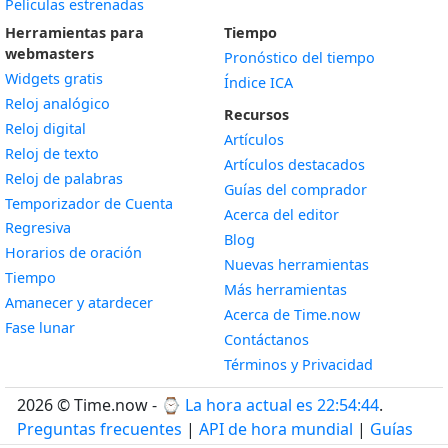
Películas estrenadas
Herramientas para
Tiempo
webmasters
Pronóstico del tiempo
Widgets gratis
Índice ICA
Widget
Reloj analógico
Recursos
Widget
Reloj digital
Artículos
Widget
Reloj de texto
Artículos destacados
Widget
Reloj de palabras
Guías del comprador
Temporizador de Cuenta
Acerca del editor
Widget
Regresiva
Blog
Widget
Horarios de oración
Nuevas herramientas
Widget
Tiempo
Más herramientas
Widget
Amanecer y atardecer
Acerca de Time.now
Widget
Fase lunar
Contáctanos
Términos y Privacidad
2026 © Time.now - ⌚
La hora actual es 22:54:45
.
Preguntas frecuentes
|
API de hora mundial
|
Guías