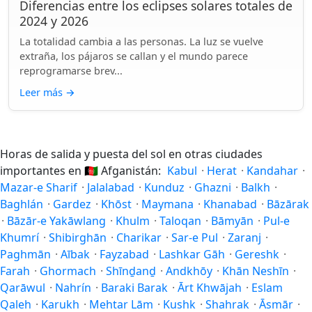
Diferencias entre los eclipses solares totales de
2024 y 2026
La totalidad cambia a las personas. La luz se vuelve
extraña, los pájaros se callan y el mundo parece
reprogramarse brev...
Leer más
→
Horas de salida y puesta del sol en otras ciudades
importantes en
🇦🇫
Afganistán:
Kabul
·
Herat
·
Kandahar
·
Mazar-e Sharif
·
Jalalabad
·
Kunduz
·
Ghazni
·
Balkh
·
Baghlán
·
Gardez
·
Khōst
·
Maymana
·
Khanabad
·
Bāzārak
·
Bāzār-e Yakāwlang
·
Khulm
·
Taloqan
·
Bāmyān
·
Pul-e
Khumrí
·
Shibirghān
·
Charikar
·
Sar-e Pul
·
Zaranj
·
Paghmān
·
Aībak
·
Fayzabad
·
Lashkar Gāh
·
Gereshk
·
Farah
·
Ghormach
·
Shīnḏanḏ
·
Andkhōy
·
Khān Neshīn
·
Qarāwul
·
Nahrín
·
Baraki Barak
·
Ārt Khwājah
·
Eslam
Qaleh
·
Karukh
·
Mehtar Lām
·
Kushk
·
Shahrak
·
Āsmār
·