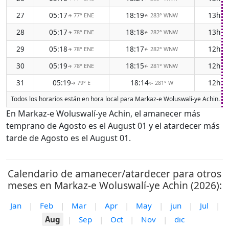
27
05:17
18:19
13h 0
77° ENE
283° WNW
↑
↑
28
05:17
18:18
13h 0
78° ENE
282° WNW
↑
↑
29
05:18
18:17
12h 5
78° ENE
282° WNW
↑
↑
30
05:19
18:15
12h 5
78° ENE
281° WNW
↑
↑
31
05:19
18:14
12h 5
79° E
281° W
↑
↑
Todos los horarios están en hora local para Markaz-e Woluswalí-ye Achin. El 
En Markaz-e Woluswalí-ye Achin, el amanecer más
temprano de Agosto es el August 01 y el atardecer más
tarde de Agosto es el August 01.
Calendario de amanecer/atardecer para otros
meses en Markaz-e Woluswalí-ye Achin (2026):
Jan
|
Feb
|
Mar
|
Apr
|
May
|
jun
|
Jul
|
Aug
|
Sep
|
Oct
|
Nov
|
dic