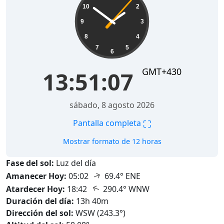
10
2
9
3
8
4
7
5
6
GMT+430
13:51:08
sábado, 8 agosto 2026
⛶
Pantalla completa
Mostrar formato de 12 horas
Fase del sol:
Luz del día
↑
Amanecer Hoy:
05:02
69.4° ENE
↑
Atardecer Hoy:
18:42
290.4° WNW
Duración del día:
13h 40m
Dirección del sol:
WSW (243.3°)