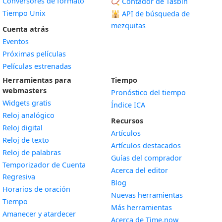
Conversores de formato
📿 Contador de Tasbih
Tiempo Unix
🕌
API de búsqueda de
mezquitas
Cuenta atrás
Eventos
Próximas películas
Películas estrenadas
Herramientas para
Tiempo
webmasters
Pronóstico del tiempo
Widgets gratis
Índice ICA
Widget
Reloj analógico
Recursos
Widget
Reloj digital
Artículos
Widget
Reloj de texto
Artículos destacados
Widget
Reloj de palabras
Guías del comprador
Temporizador de Cuenta
Acerca del editor
Widget
Regresiva
Blog
Widget
Horarios de oración
Nuevas herramientas
Widget
Tiempo
Más herramientas
Widget
Amanecer y atardecer
Acerca de Time.now