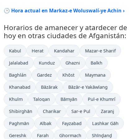
🕒 Hora actual en Markaz-e Woluswalí-ye Achin ›
Horarios de amanecer y atardecer de
hoy en otras ciudades de Afganistán:
Kabul
Herat
Kandahar
Mazar-e Sharif
Jalalabad
Kunduz
Ghazni
Balkh
Baghlán
Gardez
Khōst
Maymana
Khanabad
Bāzārak
Bāzār-e Yakāwlang
Khulm
Taloqan
Bāmyān
Pul-e Khumrí
Shibirghān
Charikar
Sar-e Pul
Zaranj
Paghmān
Aībak
Fayzabad
Lashkar Gāh
Gereshk
Farah
Ghormach
Shīnḏanḏ