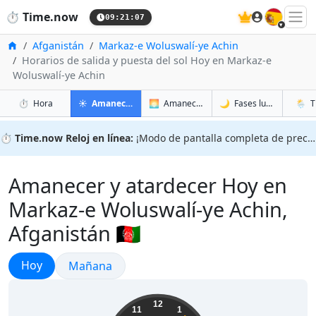
🇪🇸
⏱️
Time.now
09:21:08
Inicio
Afganistán
Markaz-e Woluswalí-ye Achin
Horarios de salida y puesta del sol Hoy en Markaz-e
Woluswalí-ye Achin
en Markaz-e Woluswalí-ye Achin
en Markaz-e Woluswalí-ye Achi
en Mark
en Mar
⏱️
Hora
☀️
Amanecer y atardecer
🌅
Amanecer y atardecer mañana
🌙
Fases lunares
🌦️
T
⏱️
Time.now Reloj en línea:
¡Modo de pantalla completa de precisión!
Amanecer y atardecer Hoy en
Markaz-e Woluswalí-ye Achin,
Afganistán 🇦🇫
Amanecer y atardecer
Hoy
Amanecer y atardecer
Mañana
13:51:08
12
11
1