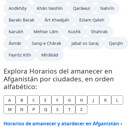
Andkhōy
Khān Neshīn
Qarāwul
Nahrín
Baraki Barak
Ārt Khwājah
Eslam Qaleh
Karukh
Mehtar Lām
Kushk
Shahrak
Āsmār
Sang-e Chārak
Jabal os Saraj
Qarqīn
Fayrōz Kōh
Mīrābād
Explora Horarios del amanecer en
Afganistán por ciudades, en orden
alfabético:
A
B
C
E
F
G
H
J
K
L
M
N
P
Q
S
T
Z
Horarios de amanecer y atardecer en Afganistán ›