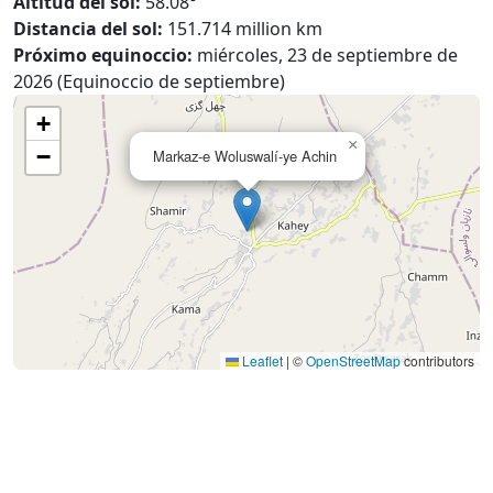
Altitud del sol:
58.08°
Distancia del sol:
151.714 million km
Próximo equinoccio:
miércoles, 23 de septiembre de
2026 (Equinoccio de septiembre)
+
×
−
Markaz-e Woluswalí-ye Achin
Leaflet
|
©
OpenStreetMap
contributors