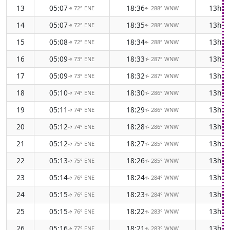
13
05:07
18:36
13h 2
72° ENE
288° WNW
↑
↑
14
05:07
18:35
13h 2
72° ENE
288° WNW
↑
↑
15
05:08
18:34
13h 2
72° ENE
288° WNW
↑
↑
16
05:09
18:33
13h 2
73° ENE
287° WNW
↑
↑
17
05:09
18:32
13h 2
73° ENE
287° WNW
↑
↑
18
05:10
18:30
13h 2
74° ENE
286° WNW
↑
↑
19
05:11
18:29
13h 1
74° ENE
286° WNW
↑
↑
20
05:12
18:28
13h 1
74° ENE
286° WNW
↑
↑
21
05:12
18:27
13h 1
75° ENE
285° WNW
↑
↑
22
05:13
18:26
13h 1
75° ENE
285° WNW
↑
↑
23
05:14
18:24
13h 1
76° ENE
284° WNW
↑
↑
24
05:15
18:23
13h 0
76° ENE
284° WNW
↑
↑
25
05:15
18:22
13h 0
76° ENE
283° WNW
↑
↑
26
05:16
18:21
13h 0
77° ENE
283° WNW
↑
↑