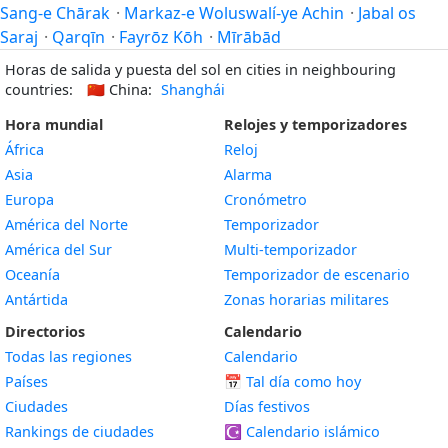
Sang-e Chārak
·
Markaz-e Woluswalí-ye Achin
·
Jabal os
Saraj
·
Qarqīn
·
Fayrōz Kōh
·
Mīrābād
Horas de salida y puesta del sol en cities in neighbouring
countries:
🇨🇳
China:
Shanghái
Hora mundial
Relojes y temporizadores
África
Reloj
Asia
Alarma
Europa
Cronómetro
América del Norte
Temporizador
América del Sur
Multi-temporizador
Oceanía
Temporizador de escenario
Antártida
Zonas horarias militares
Directorios
Calendario
Todas las regiones
Calendario
Países
📅
Tal día como hoy
Ciudades
Días festivos
Rankings de ciudades
☪️
Calendario islámico