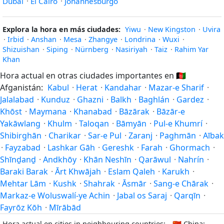
Dubái
·
El Cairo
·
Johannesburgo
Explora la hora en más ciudades:
Yiwu
·
New Kingston
·
Uvira
·
Irbid
·
Anshan
·
Mesa
·
Zhangye
·
Londrina
·
Wuxi
·
Shizuishan
·
Siping
·
Nürnberg
·
Nasiriyah
·
Taiz
·
Rahim Yar
Khan
Hora actual en otras ciudades importantes en
🇦🇫
Afganistán:
Kabul
·
Herat
·
Kandahar
·
Mazar-e Sharif
·
Jalalabad
·
Kunduz
·
Ghazni
·
Balkh
·
Baghlán
·
Gardez
·
Khōst
·
Maymana
·
Khanabad
·
Bāzārak
·
Bāzār-e
Yakāwlang
·
Khulm
·
Taloqan
·
Bāmyān
·
Pul-e Khumrí
·
Shibirghān
·
Charikar
·
Sar-e Pul
·
Zaranj
·
Paghmān
·
Aībak
·
Fayzabad
·
Lashkar Gāh
·
Gereshk
·
Farah
·
Ghormach
·
Shīnḏanḏ
·
Andkhōy
·
Khān Neshīn
·
Qarāwul
·
Nahrín
·
Baraki Barak
·
Ārt Khwājah
·
Eslam Qaleh
·
Karukh
·
Mehtar Lām
·
Kushk
·
Shahrak
·
Āsmār
·
Sang-e Chārak
·
Markaz-e Woluswalí-ye Achin
·
Jabal os Saraj
·
Qarqīn
·
Fayrōz Kōh
·
Mīrābād
Hora actual en cities in neighbouring countries:
🇨🇳
China: