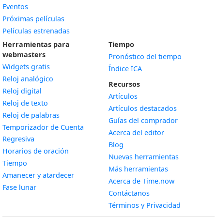
Eventos
Próximas películas
Películas estrenadas
Herramientas para
Tiempo
webmasters
Pronóstico del tiempo
Widgets gratis
Índice ICA
Widget
Reloj analógico
Recursos
Widget
Reloj digital
Artículos
Widget
Reloj de texto
Artículos destacados
Widget
Reloj de palabras
Guías del comprador
Temporizador de Cuenta
Acerca del editor
Widget
Regresiva
Blog
Widget
Horarios de oración
Nuevas herramientas
Widget
Tiempo
Más herramientas
Widget
Amanecer y atardecer
Acerca de Time.now
Widget
Fase lunar
Contáctanos
Términos y Privacidad