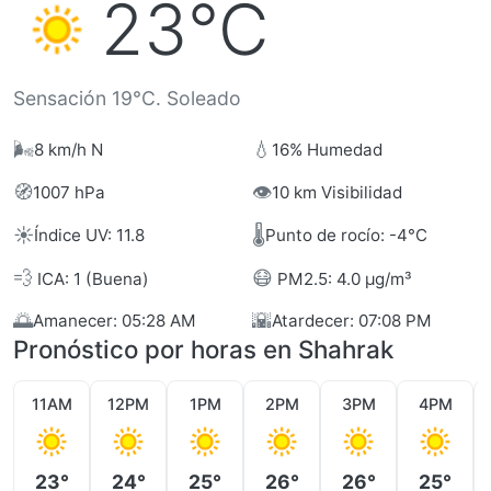
23°C
Sensación 19°C. Soleado
🌬️
💧
8 km/h N
16% Humedad
🧭
👁️
1007 hPa
10 km Visibilidad
☀️
🌡️
Índice UV: 11.8
Punto de rocío: -4°C
💨
😷
ICA: 1 (Buena)
PM2.5: 4.0 µg/m³
🌅
🌇
Amanecer: 05:28 AM
Atardecer: 07:08 PM
Pronóstico por horas en Shahrak
11AM
12PM
1PM
2PM
3PM
4PM
23°
24°
25°
26°
26°
25°