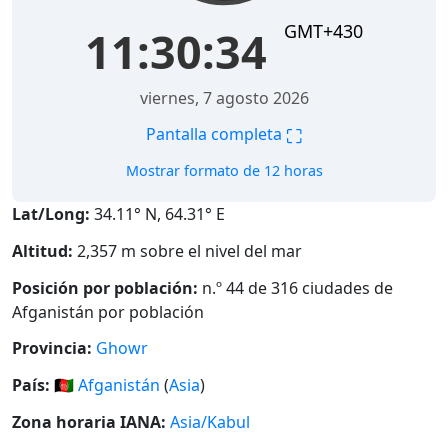
GMT+430
11:30:35
viernes, 7 agosto 2026
⛶
Pantalla completa
Mostrar formato de 12 horas
Lat/Long:
34.11° N, 64.31° E
Altitud:
2,357 m sobre el nivel del mar
Posición por población:
n.º 44 de 316 ciudades de
Afganistán por población
Provincia:
Ghowr
País:
🇦🇫
Afganistán
(
Asia
)
Zona horaria IANA:
Asia/Kabul