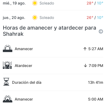
mié., 19 ago.
Soleado
28°
/
10°
jue., 20 ago.
Soleado
26°
/
10°
Horas de amanecer y atardecer para
Shahrak
🌅
↑
Amanecer
5:27 AM
🌇
↓
Atardecer
7:09 PM
⏳
Duración del día
13h 41m
🌄
Amanecer
5:00 AM