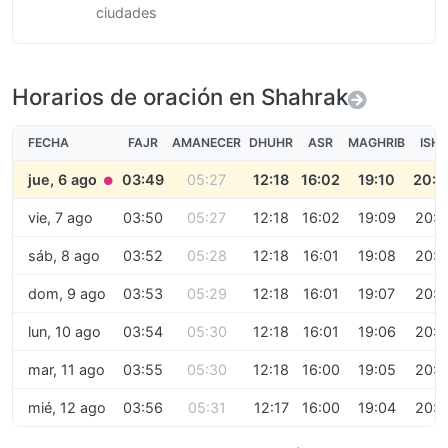
ciudades
Horarios de oración en Shahrak
FECHA
FAJR
AMANECER
DHUHR
ASR
MAGHRIB
ISH
jue, 6 ago
03:49
05:27
12:18
16:02
19:10
20:4
●
vie, 7 ago
03:50
05:27
12:18
16:02
19:09
20:3
sáb, 8 ago
03:52
05:28
12:18
16:01
19:08
20:3
dom, 9 ago
03:53
05:29
12:18
16:01
19:07
20:3
lun, 10 ago
03:54
05:30
12:18
16:01
19:06
20:3
mar, 11 ago
03:55
05:30
12:18
16:00
19:05
20:3
mié, 12 ago
03:56
05:31
12:17
16:00
19:04
20:3