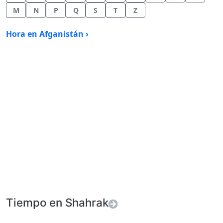
M
N
P
Q
S
T
Z
Hora en Afganistán ›
Tiempo en Shahrak