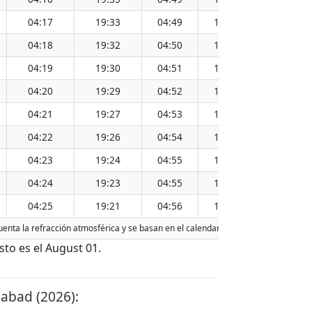
04:17
19:33
04:49
19:01
11:56
04:18
19:32
04:50
19:00
11:56
04:19
19:30
04:51
18:59
11:55
04:20
19:29
04:52
18:57
11:55
04:21
19:27
04:53
18:56
11:55
04:22
19:26
04:54
18:54
11:54
04:23
19:24
04:55
18:53
11:54
04:24
19:23
04:55
18:51
11:54
04:25
19:21
04:56
18:50
11:54
uenta la refracción atmosférica y se basan en el calendario gregoriano. La fecha
to es el August 01.
abad (2026):