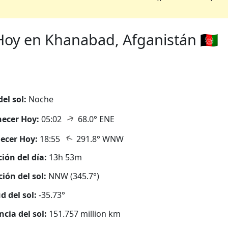
oy en Khanabad, Afganistán 🇦🇫
del sol:
Noche
↑
ecer Hoy:
05:02
68.0° ENE
↑
ecer Hoy:
18:55
291.8° WNW
ión del día:
13h 53m
ción del sol:
NNW (345.7°)
d del sol:
-35.73°
ncia del sol:
151.757 million km