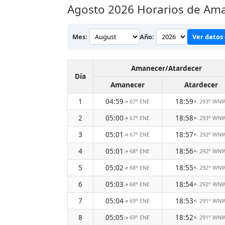
Agosto 2026
Horarios de Ama
Mes:
Año:
Ver datos 
Amanecer/Atardecer
Día
Amanecer
Atardecer
1
04:59
18:59
67° ENE
293° WN
↑
↑
2
05:00
18:58
67° ENE
293° WN
↑
↑
3
05:01
18:57
67° ENE
292° WN
↑
↑
4
05:01
18:56
68° ENE
292° WN
↑
↑
5
05:02
18:55
68° ENE
292° WN
↑
↑
6
05:03
18:54
68° ENE
292° WN
↑
↑
7
05:04
18:53
69° ENE
291° WN
↑
↑
8
05:05
18:52
69° ENE
291° WN
↑
↑