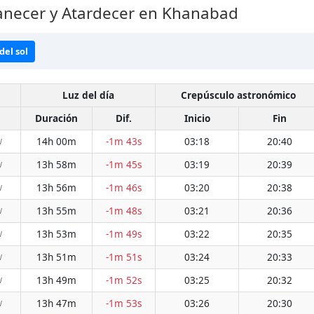
necer y Atardecer en Khanabad
del sol
Luz del día
Crepúsculo astronómico
Duración
Dif.
Inicio
Fin
14h 00m
-1m 43s
03:18
20:40
W
13h 58m
-1m 45s
03:19
20:39
W
13h 56m
-1m 46s
03:20
20:38
W
13h 55m
-1m 48s
03:21
20:36
W
13h 53m
-1m 49s
03:22
20:35
W
13h 51m
-1m 51s
03:24
20:33
W
13h 49m
-1m 52s
03:25
20:32
W
13h 47m
-1m 53s
03:26
20:30
W