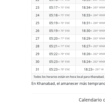
23
05:17
18:34
75° ENE
285° WN
↑
↑
24
05:18
18:33
75° ENE
284° WN
↑
↑
25
05:19
18:31
76° ENE
284° WN
↑
↑
26
05:19
18:30
76° ENE
284° WN
↑
↑
27
05:20
18:29
77° ENE
283° WN
↑
↑
28
05:21
18:27
77° ENE
283° WN
↑
↑
29
05:22
18:26
78° ENE
282° WN
↑
↑
30
05:23
18:24
78° ENE
282° WN
↑
↑
31
05:23
18:23
78° ENE
281° W
↑
↑
Todos los horarios están en hora local para Khanabad. 
En Khanabad, el amanecer más temprano d
Calendario 