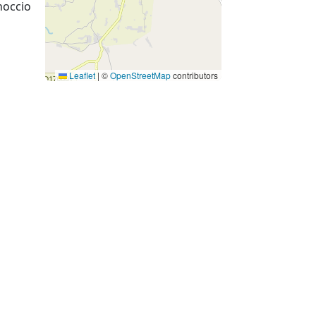
noccio
Leaflet
|
©
OpenStreetMap
contributors