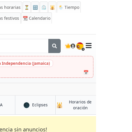
s horarias
⏳
🔡
⏲️
🕌
🌦️ Tiempo
s festivos
📆
Calendario
🇪🇸
la Independencia (Jamaica)
📅
Horarios de
🌑
🕌
en Khanabad
en Khanabad
CA
Eclipses
en Khanabad
oración
encia sin anuncios!