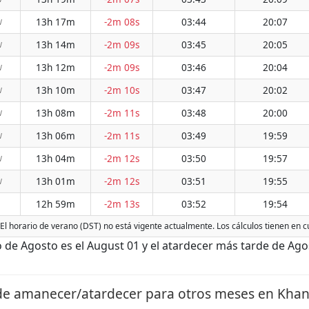
13h 17m
-2m 08s
03:44
20:07
W
13h 14m
-2m 09s
03:45
20:05
W
13h 12m
-2m 09s
03:46
20:04
W
13h 10m
-2m 10s
03:47
20:02
W
13h 08m
-2m 11s
03:48
20:00
W
13h 06m
-2m 11s
03:49
19:59
W
13h 04m
-2m 12s
03:50
19:57
W
13h 01m
-2m 12s
03:51
19:55
W
12h 59m
-2m 13s
03:52
19:54
El horario de verano (DST) no está vigente actualmente. Los cálculos tienen en c
e Agosto es el August 01 y el atardecer más tarde de Agos
de amanecer/atardecer para otros meses en Khan