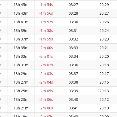
13h 45m
-1m 54s
03:27
20:29
W
13h 43m
-1m 56s
03:28
20:27
W
13h 41m
-1m 57s
03:30
20:26
W
13h 39m
-1m 58s
03:31
20:24
W
13h 37m
-1m 59s
03:32
20:23
W
13h 35m
-2m 00s
03:33
20:21
W
13h 33m
-2m 01s
03:34
20:20
W
13h 31m
-2m 02s
03:36
20:18
W
13h 29m
-2m 03s
03:37
20:17
W
13h 27m
-2m 04s
03:38
20:15
W
13h 25m
-2m 05s
03:39
20:13
W
13h 23m
-2m 06s
03:40
20:12
W
13h 21m
-2m 06s
03:41
20:10
W
13h 19m
-2m 07s
03:43
20:09
W