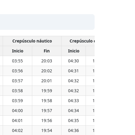
Crepúsculo náutico
Crepúsculo civil
Inicio
Fin
Inicio
Fin
Hora
03:55
20:03
04:30
19:28
11:59
03:56
20:02
04:31
19:27
11:59
03:57
20:01
04:32
19:26
11:59
03:58
19:59
04:32
19:25
11:59
03:59
19:58
04:33
19:24
11:59
04:00
19:57
04:34
19:23
11:59
04:01
19:56
04:35
19:22
11:59
04:02
19:54
04:36
19:21
11:59