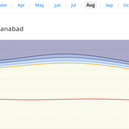
Mar
|
Apr
|
May
|
jun
|
Jul
|
Aug
|
Sep
|
Oc
Khanabad