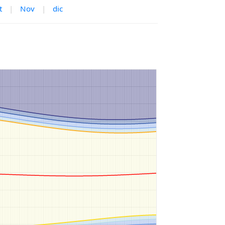
t
|
Nov
|
dic