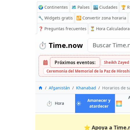
🌍 Continentes
🗺️ Países
🏙️ Ciudades
🏆 R
🔧 Widgets gratis
🔁
Convertir zona horaria
❓
Preguntas frecuentes
⏳ Hora Calculadora
⏱️
Time.now
Próximos eventos:
Sheikh Zayed 
Ceremonia del Memorial de la Paz de Hiros
Inicio
Afganistán
Khanabad
Horarios de s
Amanecer y
⏱️
☀️
🌅
en Khanabad
Hora
en Khanab
atardecer
⭐
Apoya a Time.