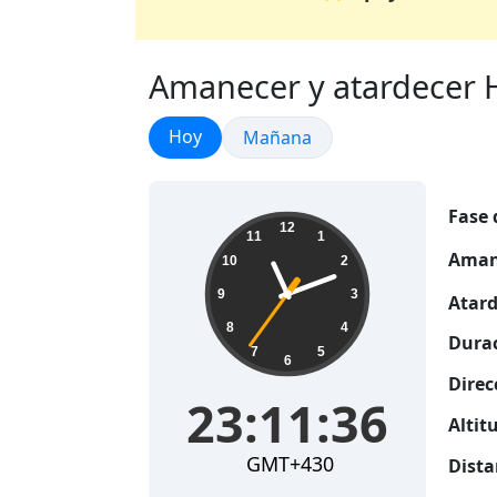
Amanecer y atardecer H
Amanecer y atardecer
Hoy
Amanecer y atardecer
Mañana
Fase 
23:11:37
12
11
1
Aman
10
2
9
3
Atard
8
4
Durac
7
5
6
Direc
23:11:37
Altitu
GMT+430
Dista