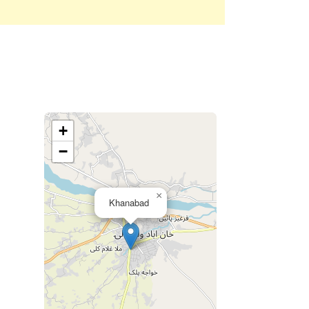
+
−
×
Khanabad