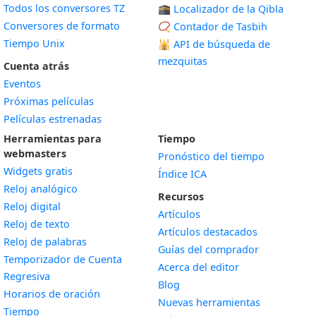
Todos los conversores TZ
🕋 Localizador de la Qibla
Conversores de formato
📿 Contador de Tasbih
Tiempo Unix
🕌
API de búsqueda de
mezquitas
Cuenta atrás
Eventos
Próximas películas
Películas estrenadas
Herramientas para
Tiempo
webmasters
Pronóstico del tiempo
Widgets gratis
Índice ICA
Widget
Reloj analógico
Recursos
Widget
Reloj digital
Artículos
Widget
Reloj de texto
Artículos destacados
Widget
Reloj de palabras
Guías del comprador
Temporizador de Cuenta
Acerca del editor
Widget
Regresiva
Blog
Widget
Horarios de oración
Nuevas herramientas
Widget
Tiempo