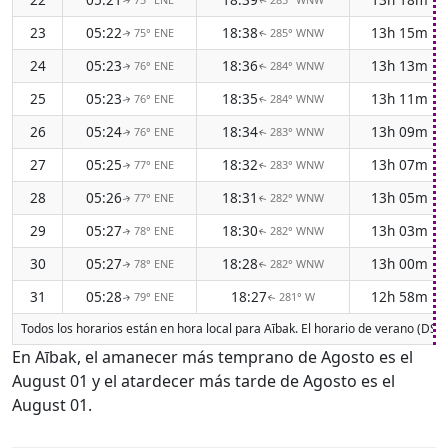
↑
↑
23
05:22
18:38
13h 15m
75° ENE
285° WNW
↑
↑
24
05:23
18:36
13h 13m
76° ENE
284° WNW
↑
↑
25
05:23
18:35
13h 11m
76° ENE
284° WNW
↑
↑
26
05:24
18:34
13h 09m
76° ENE
283° WNW
↑
↑
27
05:25
18:32
13h 07m
77° ENE
283° WNW
↑
↑
28
05:26
18:31
13h 05m
77° ENE
282° WNW
↑
↑
29
05:27
18:30
13h 03m
78° ENE
282° WNW
↑
↑
30
05:27
18:28
13h 00m
78° ENE
282° WNW
↑
↑
31
05:28
18:27
12h 58m
79° ENE
281° W
↑
↑
Todos los horarios están en hora local para Aībak. El horario de verano (DST
En Aībak, el amanecer más temprano de Agosto es el
August 01 y el atardecer más tarde de Agosto es el
August 01.