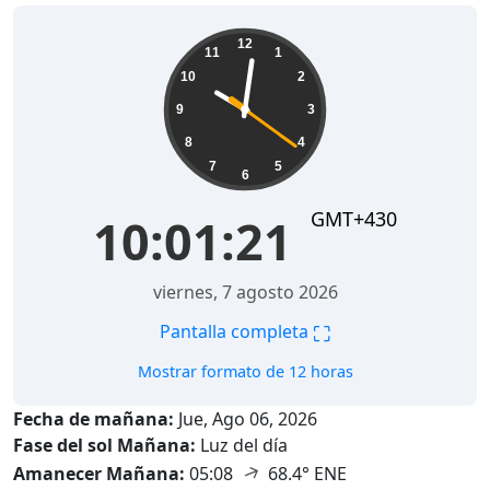
10:01:22
12
11
1
10
2
9
3
8
4
7
5
6
GMT+430
10:01:22
viernes, 7 agosto 2026
⛶
Pantalla completa
Mostrar formato de 12 horas
Fecha de mañana:
Jue, Ago 06, 2026
Fase del sol Mañana:
Luz del día
↑
Amanecer Mañana:
05:08
68.4° ENE