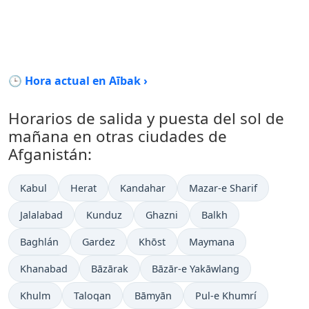
🕒 Hora actual en Aībak ›
Horarios de salida y puesta del sol de
mañana en otras ciudades de
Afganistán:
Kabul
Herat
Kandahar
Mazar-e Sharif
Jalalabad
Kunduz
Ghazni
Balkh
Baghlán
Gardez
Khōst
Maymana
Khanabad
Bāzārak
Bāzār-e Yakāwlang
Khulm
Taloqan
Bāmyān
Pul-e Khumrí