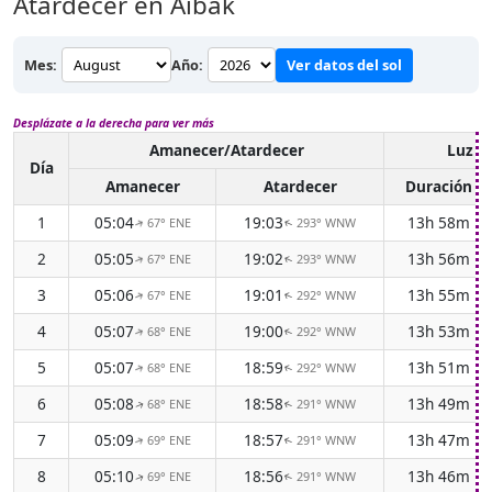
Atardecer en Aībak
Mes:
Año:
Ver datos del sol
Desplázate a la derecha para ver más
Amanecer/Atardecer
Luz de
Día
Amanecer
Atardecer
Duración
1
05:04
19:03
13h 58m
67° ENE
293° WNW
↑
↑
2
05:05
19:02
13h 56m
67° ENE
293° WNW
↑
↑
3
05:06
19:01
13h 55m
67° ENE
292° WNW
↑
↑
4
05:07
19:00
13h 53m
68° ENE
292° WNW
↑
↑
5
05:07
18:59
13h 51m
68° ENE
292° WNW
↑
↑
6
05:08
18:58
13h 49m
68° ENE
291° WNW
↑
↑
7
05:09
18:57
13h 47m
69° ENE
291° WNW
↑
↑
8
05:10
18:56
13h 46m
69° ENE
291° WNW
↑
↑