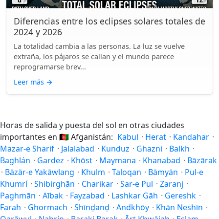
Diferencias entre los eclipses solares totales de
2024 y 2026
La totalidad cambia a las personas. La luz se vuelve
extraña, los pájaros se callan y el mundo parece
reprogramarse brev...
Leer más
→
Horas de salida y puesta del sol en otras ciudades
importantes en
🇦🇫
Afganistán:
Kabul
·
Herat
·
Kandahar
·
Mazar-e Sharif
·
Jalalabad
·
Kunduz
·
Ghazni
·
Balkh
·
Baghlán
·
Gardez
·
Khōst
·
Maymana
·
Khanabad
·
Bāzārak
·
Bāzār-e Yakāwlang
·
Khulm
·
Taloqan
·
Bāmyān
·
Pul-e
Khumrí
·
Shibirghān
·
Charikar
·
Sar-e Pul
·
Zaranj
·
Paghmān
·
Aībak
·
Fayzabad
·
Lashkar Gāh
·
Gereshk
·
Farah
·
Ghormach
·
Shīnḏanḏ
·
Andkhōy
·
Khān Neshīn
·