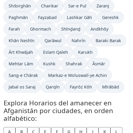
Shibirghān
Charikar
Sar-e Pul
Zaranj
Paghmān
Fayzabad
Lashkar Gāh
Gereshk
Farah
Ghormach
Shīnḏanḏ
Andkhōy
Khān Neshīn
Qarāwul
Nahrín
Baraki Barak
Ārt Khwājah
Eslam Qaleh
Karukh
Mehtar Lām
Kushk
Shahrak
Āsmār
Sang-e Chārak
Markaz-e Woluswalí-ye Achin
Jabal os Saraj
Qarqīn
Fayrōz Kōh
Mīrābād
Explora Horarios del amanecer en
Afganistán por ciudades, en orden
alfabético:
A
B
C
E
F
G
H
J
K
L