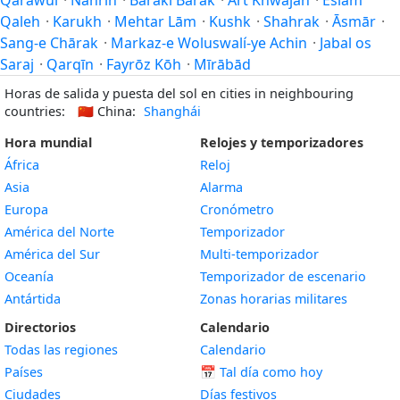
Qarāwul
·
Nahrín
·
Baraki Barak
·
Ārt Khwājah
·
Eslam
Qaleh
·
Karukh
·
Mehtar Lām
·
Kushk
·
Shahrak
·
Āsmār
·
Sang-e Chārak
·
Markaz-e Woluswalí-ye Achin
·
Jabal os
Saraj
·
Qarqīn
·
Fayrōz Kōh
·
Mīrābād
Horas de salida y puesta del sol en cities in neighbouring
countries:
🇨🇳
China:
Shanghái
Hora mundial
Relojes y temporizadores
África
Reloj
Asia
Alarma
Europa
Cronómetro
América del Norte
Temporizador
América del Sur
Multi-temporizador
Oceanía
Temporizador de escenario
Antártida
Zonas horarias militares
Directorios
Calendario
Todas las regiones
Calendario
Países
📅
Tal día como hoy
Ciudades
Días festivos