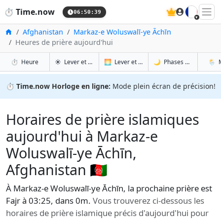
🇫🇷
⏱️
Time.now
06:50:40
Accueil
Afghanistan
Markaz-e Woluswalī-ye Āchīn
Heures de prière aujourd'hui
à Markaz-e Woluswalī-ye Āchīn
à Markaz-e Woluswalī-ye Āchīn
à Mar
à 
⏱️
Heure
☀️
Lever et coucher du soleil
🌅
Lever et coucher du soleil demain
🌙
Phases de la Lune
🌦️
⏱️
Time.now Horloge en ligne:
Mode plein écran de précision!
Horaires de prière islamiques
aujourd'hui à Markaz-e
Woluswalī-ye Āchīn,
Afghanistan 🇦🇫
À Markaz-e Woluswalī-ye Āchīn, la prochaine prière est
Fajr à 03:25, dans 0m.
Vous trouverez ci-dessous les
horaires de prière islamique précis d'aujourd'hui pour