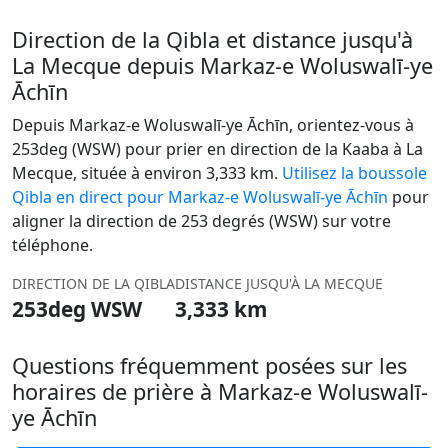
Direction de la Qibla et distance jusqu'à
La Mecque depuis Markaz-e Woluswalī-ye
Āchīn
Depuis Markaz-e Woluswalī-ye Āchīn, orientez-vous à
253deg (WSW) pour prier en direction de la Kaaba à La
Mecque, située à environ 3,333 km.
Utilisez la boussole
Qibla en direct pour Markaz-e Woluswalī-ye Āchīn
pour
aligner la direction de 253 degrés (WSW) sur votre
téléphone.
DIRECTION DE LA QIBLA
DISTANCE JUSQU'À LA MECQUE
253deg WSW
3,333 km
Questions fréquemment posées sur les
horaires de prière à Markaz-e Woluswalī-
ye Āchīn