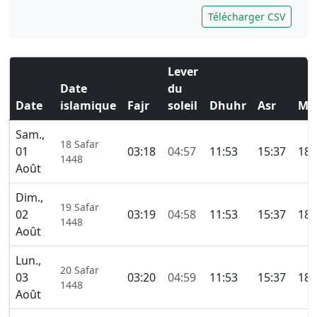
Télécharger CSV
Lever
Date
du
Date
islamique
Fajr
soleil
Dhuhr
Asr
Ma
Sam.,
18 Safar
01
03:18
04:57
11:53
15:37
18:
1448
Août
Dim.,
19 Safar
02
03:19
04:58
11:53
15:37
18:
1448
Août
Lun.,
20 Safar
03
03:20
04:59
11:53
15:37
18:
1448
Août