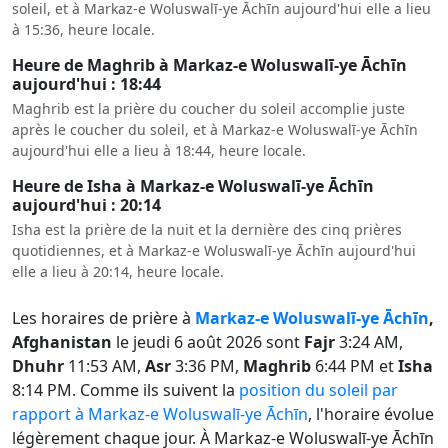
soleil, et à Markaz-e Woluswalī-ye Āchīn aujourd'hui elle a lieu
à 15:36, heure locale.
Heure de Maghrib à Markaz-e Woluswalī-ye Āchīn
aujourd'hui : 18:44
Maghrib est la prière du coucher du soleil accomplie juste
après le coucher du soleil, et à Markaz-e Woluswalī-ye Āchīn
aujourd'hui elle a lieu à 18:44, heure locale.
Heure de Isha à Markaz-e Woluswalī-ye Āchīn
aujourd'hui : 20:14
Isha est la prière de la nuit et la dernière des cinq prières
quotidiennes, et à Markaz-e Woluswalī-ye Āchīn aujourd'hui
elle a lieu à 20:14, heure locale.
Les horaires de prière à
Markaz-e Woluswalī-ye Āchīn
,
Afghanistan
le jeudi 6 août 2026 sont
Fajr
3:24 AM,
Dhuhr
11:53 AM,
Asr
3:36 PM,
Maghrib
6:44 PM et
Isha
8:14 PM. Comme ils suivent la
position du soleil par
rapport à Markaz-e Woluswalī-ye Āchīn
, l'horaire évolue
légèrement chaque jour. À Markaz-e Woluswalī-ye Āchīn