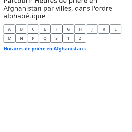
Parcourir Heures de prière en
Afghanistan par villes, dans l'ordre
alphabétique :
A
B
C
E
F
G
H
J
K
L
M
N
P
Q
S
T
Z
Horaires de prière en Afghanistan ›