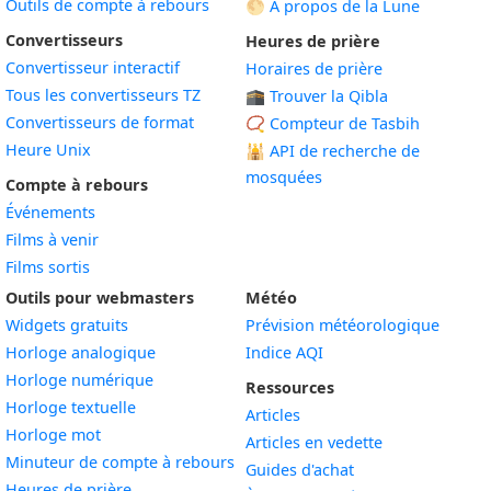
Outils de compte à rebours
🌕 À propos de la Lune
Convertisseurs
Heures de prière
Convertisseur interactif
Horaires de prière
Tous les convertisseurs TZ
🕋 Trouver la Qibla
Convertisseurs de format
📿 Compteur de Tasbih
Heure Unix
🕌
API de recherche de
mosquées
Compte à rebours
Événements
Films à venir
Films sortis
Outils pour webmasters
Météo
Widgets gratuits
Prévision météorologique
Widget
Horloge analogique
Indice AQI
Widget
Horloge numérique
Ressources
Widget
Horloge textuelle
Articles
Widget
Horloge mot
Articles en vedette
Widget
Minuteur de compte à rebours
Guides d'achat
Widget
Heures de prière