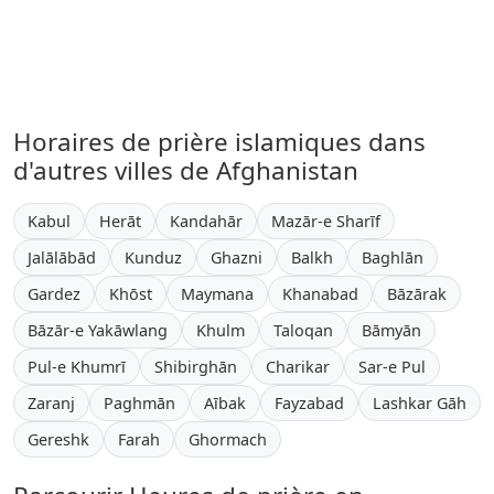
Horaires de prière islamiques dans
d'autres villes de Afghanistan
Kabul
Herāt
Kandahār
Mazār-e Sharīf
Jalālābād
Kunduz
Ghazni
Balkh
Baghlān
Gardez
Khōst
Maymana
Khanabad
Bāzārak
Bāzār-e Yakāwlang
Khulm
Taloqan
Bāmyān
Pul-e Khumrī
Shibirghān
Charikar
Sar-e Pul
Zaranj
Paghmān
Aībak
Fayzabad
Lashkar Gāh
Gereshk
Farah
Ghormach