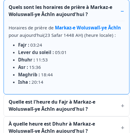
Quels sont les horaires de prière à Markaz-e
Woluswalī-ye Āchīn aujourd'hui ?
Horaires de prière de
Markaz-e Woluswalī-ye Āchīn
pour aujourd'hui(23 Safar 1448 AH) (heure locale) :
Fajr :
03:24
Lever du soleil :
05:01
Dhuhr :
11:53
Asr :
15:36
Maghrib :
18:44
Isha :
20:14
Quelle est l'heure du Fajr à Markaz-e
Woluswalī-ye Āchīn aujourd'hui ?
À quelle heure est Dhuhr à Markaz-e
Woluswalī-ye Āchīn aujourd'hui ?