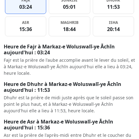
FAJR
SUNRISE
DHUHR
03:24
05:01
11:53
ASR
MAGHRIB
ISHA
15:36
18:44
20:14
Heure de Fajr à Markaz-e Woluswalī-ye Āchīn
aujourd'hui : 03:24
Fajr est la prière de l'aube accomplie avant le lever du soleil, et
à Markaz-e Woluswalī-ye Āchīn aujourd'hui elle a lieu à 03:24,
heure locale.
Heure de Dhuhr à Markaz-e Woluswalī-ye Āchīn
aujourd'hui : 11:53
Dhuhr est la prière de midi juste après que le soleil passe son
point le plus haut, et à Markaz-e Woluswalī-ye Āchīn
aujourd'hui elle a lieu à 11:53, heure locale.
Heure de Asr à Markaz-e Woluswalī-ye Āchīn
aujourd'hui : 15:36
Asr est la prière de l'après-midi entre Dhuhr et le coucher du