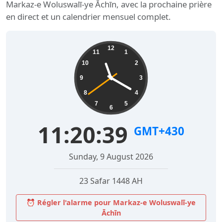
Markaz-e Woluswalī-ye Āchīn, avec la prochaine prière
en direct et un calendrier mensuel complet.
12
11
1
10
2
9
3
8
4
7
5
6
11:20:40
GMT+430
Sunday, 9 August 2026
23 Safar 1448 AH
⏰ Régler l'alarme pour Markaz-e Woluswalī-ye
Āchīn