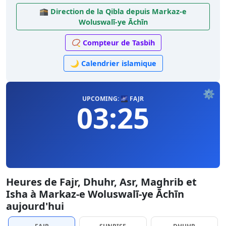
🕋 Direction de la Qibla depuis Markaz-e
Woluswalī-ye Āchīn
📿 Compteur de Tasbih
🌙 Calendrier islamique
⚙️
UPCOMING: 🌌 FAJR
03:25
Heures de Fajr, Dhuhr, Asr, Maghrib et
Isha à Markaz-e Woluswalī-ye Āchīn
aujourd'hui