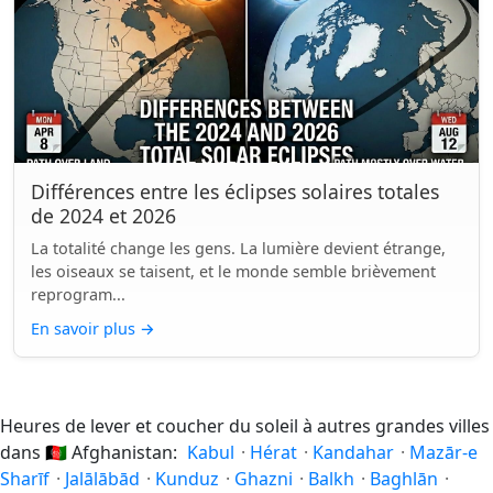
Différences entre les éclipses solaires totales
de 2024 et 2026
La totalité change les gens. La lumière devient étrange,
les oiseaux se taisent, et le monde semble brièvement
reprogram...
En savoir plus
→
Heures de lever et coucher du soleil à autres grandes villes
dans
🇦🇫
Afghanistan:
Kabul
·
Hérat
·
Kandahar
·
Mazār-e
Sharīf
·
Jalālābād
·
Kunduz
·
Ghazni
·
Balkh
·
Baghlān
·