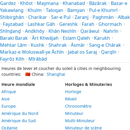
Gardez
·
Khōst
·
Maymana
·
Khanabad
·
Bāzārak
·
Bazar-e
Yakawlang
·
Khulm
·
Taloqan
·
Bamyan
·
Pul-e Khumrī
·
Shibirghān
·
Charikar
·
Sar-e Pul
·
Zaranj
·
Paghmān
·
Aībak
·
Fayzabad
·
Lashkar Gāh
·
Gereshk
·
Farah
·
Ghormach
·
Shīnḏanḏ
·
Andkhōy
·
Khān Neshīn
·
Qarāwul
·
Nahrīn
·
Baraki Barak
·
Ārt Khwājah
·
Eslam Qaleh
·
Karukh
·
Mehtar Lām
·
Kushk
·
Shahrak
·
Āsmār
·
Sang-e Chārak
·
Markaz-e Woluswalī-ye Āchīn
·
Jabal os Saraj
·
Qarqīn
·
Fayrōz Kōh
·
Mīrābād
Heures de lever et coucher du soleil à cities in neighbouring
countries:
🇨🇳
China:
Shanghai
Heure mondiale
Horloges & Minuteries
Afrique
Horloge
Asie
Réveil
Europe
Chronomètre
Amérique du Nord
Minuteur
Amérique du Sud
Multi-Minuteur
Océanie
Minuteur de scène