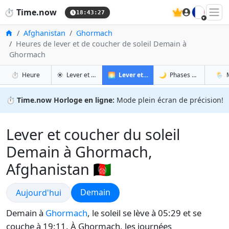
🇫🇷
⏱️
Time.now
18:43:28
Accueil
Afghanistan
Ghormach
Heures de lever et de coucher de soleil Demain à
Ghormach
à Ghormach
à Ghormach
à 
à 
⏱️
Heure
☀️
Lever et coucher du soleil
🌅
Lever et coucher du soleil demain
🌙
Phases de la Lune
🌦️
⏱️
Time.now Horloge en ligne:
Mode plein écran de précision!
Lever et coucher du soleil
Demain à Ghormach,
Afghanistan 🇦🇫
Lever et coucher du soleil
Lever et coucher du soleil
Demain
Aujourd'hui
Demain à
Ghormach
, le soleil se lève à 05:29 et se
couche à 19:11. À Ghormach, les journées