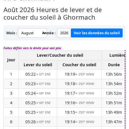
Août 2026
Heures de lever et de
coucher du soleil à Ghormach
Mois :
Année :
Voir les données du soleil
Faites défiler vers la droite pour voir plus
Lever/Coucher du soleil
Lumière d
Jour
Lever du soleil
Coucher du soleil
Durée
1
05:22
19:19
13h 56m
67° ENE
293° WNW
↑
↑
2
05:23
19:18
13h 54m
67° ENE
292° WNW
↑
↑
3
05:24
19:17
13h 52m
68° ENE
292° WNW
↑
↑
4
05:25
19:16
13h 51m
68° ENE
292° WNW
↑
↑
5
05:25
19:15
13h 49m
68° ENE
292° WNW
↑
↑
6
05:26
19:14
13h 47m
69° ENE
291° WNW
↑
↑