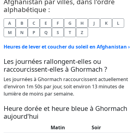
Afghanistan par villes, dans l'ordre
alphabétique :
A
B
C
E
F
G
H
J
K
L
M
N
P
Q
S
T
Z
Heures de lever et coucher du soleil en Afghanistan ›
Les journées rallongent-elles ou
raccourcissent-elles à Ghormach ?
Les journées à Ghormach raccourcissent actuellement
d'environ 1m 50s par jour, soit environ 13 minutes de
lumière de moins par semaine.
Heure dorée et heure bleue à Ghormach
aujourd'hui
Matin
Soir