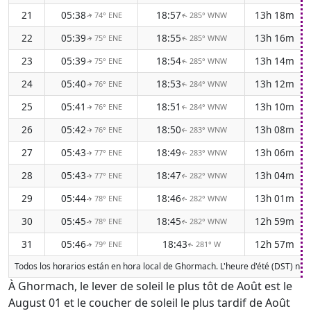
21
05:38
18:57
13h 18m
74° ENE
285° WNW
↑
↑
22
05:39
18:55
13h 16m
75° ENE
285° WNW
↑
↑
23
05:39
18:54
13h 14m
75° ENE
285° WNW
↑
↑
24
05:40
18:53
13h 12m
76° ENE
284° WNW
↑
↑
25
05:41
18:51
13h 10m
76° ENE
284° WNW
↑
↑
26
05:42
18:50
13h 08m
76° ENE
283° WNW
↑
↑
27
05:43
18:49
13h 06m
77° ENE
283° WNW
↑
↑
28
05:43
18:47
13h 04m
77° ENE
282° WNW
↑
↑
29
05:44
18:46
13h 01m
78° ENE
282° WNW
↑
↑
30
05:45
18:45
12h 59m
78° ENE
282° WNW
↑
↑
31
05:46
18:43
12h 57m
79° ENE
281° W
↑
↑
Todos los horarios están en hora local de Ghormach. L'heure d'été (DST) n'es
À Ghormach, le lever de soleil le plus tôt de Août est le
August 01 et le coucher de soleil le plus tardif de Août