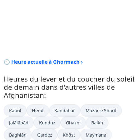
🕒 Heure actuelle à Ghormach ›
Heures du lever et du coucher du soleil
de demain dans d'autres villes de
Afghanistan:
Kabul
Hérat
Kandahar
Mazār-e Sharīf
Jalālābād
Kunduz
Ghazni
Balkh
Baghlān
Gardez
Khōst
Maymana