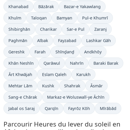
Khanabad
Bāzārak
Bazar-e Yakawlang
Khulm
Taloqan
Bamyan
Pul-e Khumrī
Shibirghān
Charikar
Sar-e Pul
Zaranj
Paghmān
Aībak
Fayzabad
Lashkar Gāh
Gereshk
Farah
Shīnḏanḏ
Andkhōy
Khān Neshīn
Qarāwul
Nahrīn
Baraki Barak
Ārt Khwājah
Eslam Qaleh
Karukh
Mehtar Lām
Kushk
Shahrak
Āsmār
Sang-e Chārak
Markaz-e Woluswalī-ye Āchīn
Jabal os Saraj
Qarqīn
Fayrōz Kōh
Mīrābād
Parcourir Heures du lever du soleil en