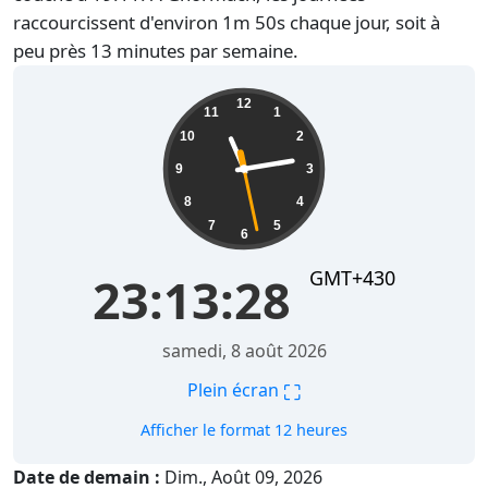
raccourcissent d'environ 1m 50s chaque jour, soit à
peu près 13 minutes par semaine.
23:13:29
12
11
1
10
2
9
3
8
4
7
5
6
GMT+430
23:13:29
samedi, 8 août 2026
⛶
Plein écran
Afficher le format 12 heures
Date de demain :
Dim., Août 09, 2026