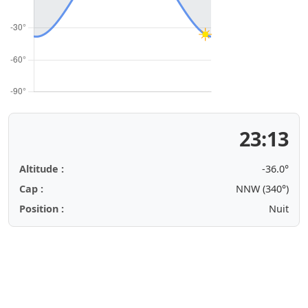
23:13
Altitude :
-36.1°
Cap :
NNW (340°)
Position :
Nuit