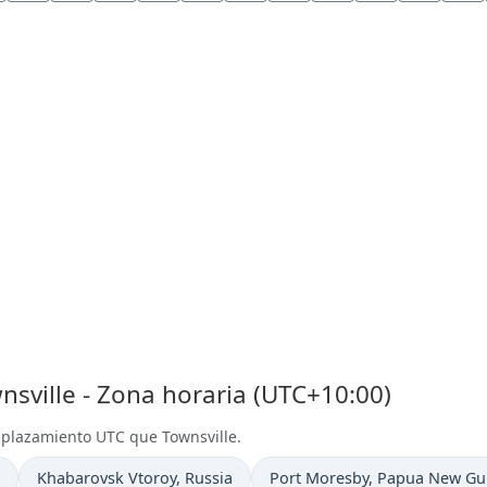
sville - Zona horaria (UTC+10:00)
splazamiento UTC que Townsville.
Hora actual en
Hora actual en
Khabarovsk Vtoroy
, Russia
Port Moresby
, Papua New Gu