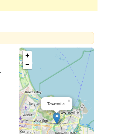
+
−
r
×
Townsville