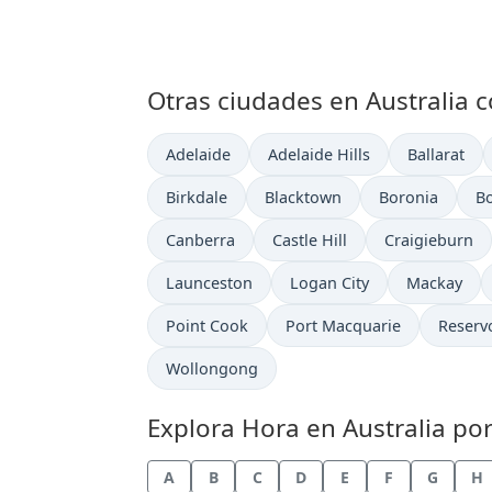
Otras ciudades en Australia c
Hora actual en
Hora actual en
Hora actua
Adelaide
Adelaide Hills
Ballarat
Hora actual en
Hora actual en
Hora actual en
Ho
Birkdale
Blacktown
Boronia
Bo
Hora actual en
Hora actual en
Hora actual e
Canberra
Castle Hill
Craigieburn
Hora actual en
Hora actual en
Hora actual
Launceston
Logan City
Mackay
Hora actual en
Hora actual en
Hora ac
Point Cook
Port Macquarie
Reserv
Hora actual en
Wollongong
Explora Hora en Australia por
A
B
C
D
E
F
G
H