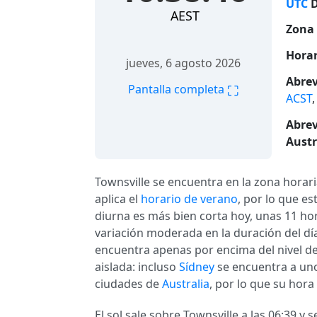
UTC
D
AEST
Zona 
Horar
jueves, 6 agosto 2026
Abrev
⛶
Pantalla completa
ACST
Abrev
Austr
Townsville se encuentra en la zona horar
aplica el
horario de verano
, por lo que es
diurna es más bien corta hoy, unas 11 hor
variación moderada en la duración del día 
encuentra apenas por encima del nivel de
aislada: incluso
Sídney
se encuentra a uno
ciudades de
Australia
, por lo que su hora
El sol sale sobre Townsville a las 06:39 y