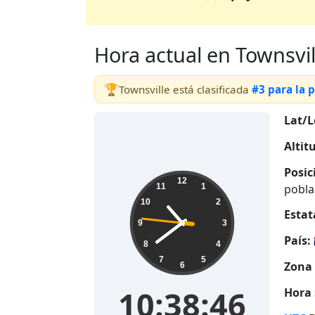
Hora actual en Townsville
🏆
Townsville está clasificada
#3 para la 
Lat/L
Altit
Posic
10:38:47
12
pobla
11
1
10
2
Estat
9
3
País:
8
4
7
5
Zona 
6
10:38:47
Hora 