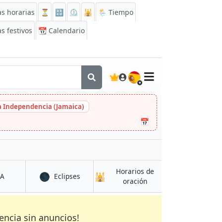
s horarias
⏳
🔡
⏲️
🕌
🌦️ Tiempo
s festivos
📆
Calendario
🇪🇸
la Independencia (Jamaica)
📅
Horarios de
🌑
🕌
en Townsville
en Townsville
CA
Eclipses
en Townsville
oración
encia sin anuncios!