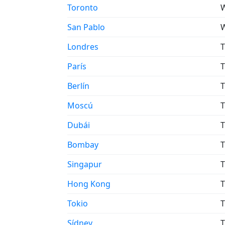
Toronto
W
San Pablo
W
Londres
T
París
T
Berlín
T
Moscú
T
Dubái
T
Bombay
T
Singapur
T
Hong Kong
T
Tokio
T
Sídney
T