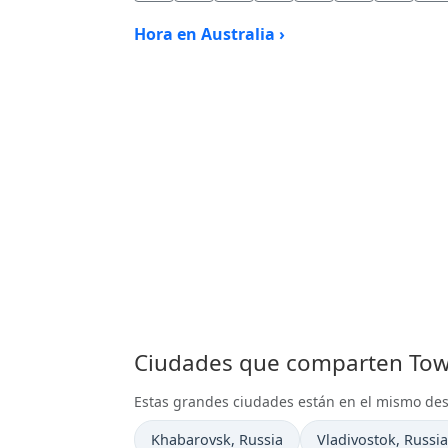
Hora en Australia ›
Ciudades que comparten Town
Estas grandes ciudades están en el mismo de
Hora actual en
Hora actual en
Khabarovsk
, Russia
Vladivostok
, Russia