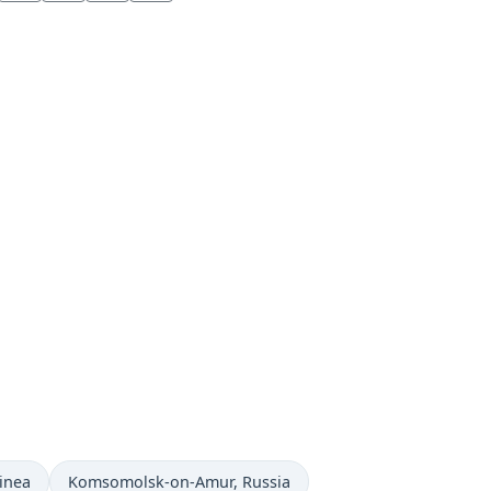
Hora actual en
inea
Komsomolsk-on-Amur
, Russia