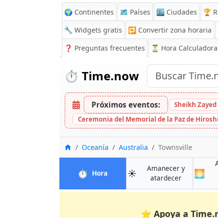
🌍 Continentes
🗺️ Países
🏙️ Ciudades
🏆 R
🔧 Widgets gratis
🔁
Convertir zona horaria
❓
Preguntas frecuentes
⏳ Hora Calculadora
⏱️
Time.now
Próximos eventos:
Sheikh Zayed 
Ceremonia del Memorial de la Paz de Hiros
Inicio
Oceanía
Australia
Townsville
Amanecer y
⏱️
☀️
🌅
en Townsville
Hora
en Townsvil
atardecer
⭐
Apoya a Time.