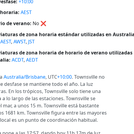
esfase:
+10:00
horaria:
AEST
io de verano:
No
❌
iaturas de zona horaria estándar utilizadas en Australia
,
AEST
,
AWST
,
JST
iaturas de zona horaria de horario de verano utilizadas
alia:
ACDT
,
AEDT
ia
Australia/Brisbane
, UTC
+10:00
. Townsville no
te desfase se mantiene todo el año. La luz
as. En los trópicos, Townsville solo tiene una
a lo largo de las estaciones. Townsville se
l mar, a unos 15 m. Townsville está bastante
s 1681 km. Townsville figura entre las mayores
 local es un punto de coordinación habitual.
 se pone a las 17:57, dando hoy 11h 17m de luz