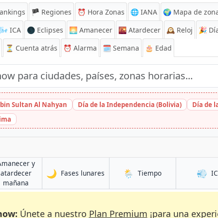
ankings
🏴 Regiones
⏰
Hora Zonas
🌐 IANA
🌍 Mapa de zona
🌬️
ICA
🌑 Eclipses
🌅
Amanecer
🌇
Atardecer
🕰️
Reloj
🎉
Día
⏳
Cuenta atrás
⏰
Alarma
🗓️ Semana
🎂 Edad
bin Sultan Al Nahyan
Día de la Independencia (Bolivia)
Día de 
hima
Amanecer y
🌙
🌦️
💨
en Townsville
en Townsville
atardecer
Fases lunares
Tiempo
I
le
en Townsville
mañana
now:
Únete a nuestro
Plan Premium
¡para una experi