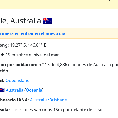
, Australia 🇦🇺
primera en entrar en el nuevo día
.
ong:
19.27° S, 146.81° E
ud:
15 m sobre el nivel del mar
ión por población:
n.º 13 de 4,886 ciudades de Australia po
ción
al:
Queensland
🇦🇺
Australia
(
Oceanía
)
horaria IANA:
Australia/Brisbane
solar:
los relojes van unos 15m por delante de el sol