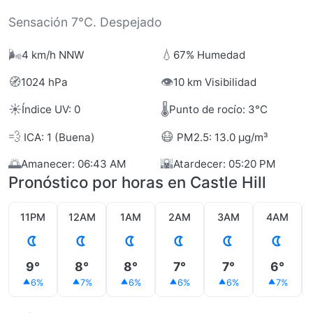
Sensación 7°C. Despejado
🌬️
💧
4 km/h NNW
67% Humedad
🧭
👁️
1024 hPa
10 km Visibilidad
☀️
🌡️
Índice UV: 0
Punto de rocío: 3°C
💨
😷
ICA: 1 (Buena)
PM2.5: 13.0 µg/m³
🌅
🌇
Amanecer: 06:43 AM
Atardecer: 05:20 PM
Pronóstico por horas en Castle Hill
11PM
12AM
1AM
2AM
3AM
4AM
9°
8°
8°
7°
7°
6°
6%
7%
6%
6%
6%
7%