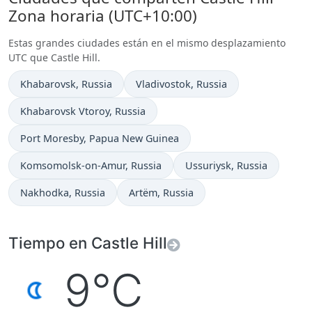
Zona horaria (UTC+10:00)
Estas grandes ciudades están en el mismo desplazamiento
UTC que Castle Hill.
Hora actual en
Hora actual en
Khabarovsk
, Russia
Vladivostok
, Russia
Hora actual en
Khabarovsk Vtoroy
, Russia
Hora actual en
Port Moresby
, Papua New Guinea
Hora actual en
Hora actual en
Komsomolsk-on-Amur
, Russia
Ussuriysk
, Russia
Hora actual en
Hora actual en
Nakhodka
, Russia
Artëm
, Russia
Tiempo en Castle Hill
9°C