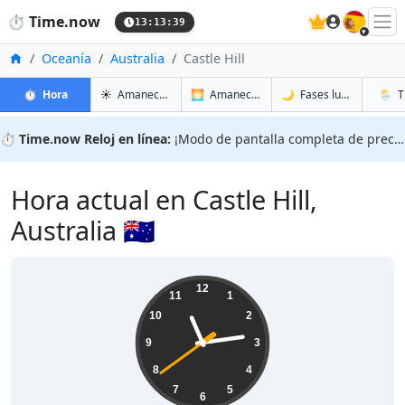
🇪🇸
⏱️
Time.now
13:13:40
Inicio
Oceanía
Australia
Castle Hill
en Castle Hill
en Castle Hill
en Castl
en Cast
⏱️
Hora
☀️
Amanecer y atardecer
🌅
Amanecer y atardecer mañana
🌙
Fases lunares
🌦️
T
⏱️
Time.now Reloj en línea:
¡Modo de pantalla completa de precisión!
Hora actual en Castle Hill,
Australia 🇦🇺
23:13:40
12
11
1
10
2
9
3
8
4
7
5
6