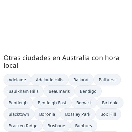
Otras ciudades en Australia con hora
local
Hora actual en
Hora actual en
Hora actual en
Hora actual en
Adelaide
Adelaide Hills
Ballarat
Bathurst
Hora actual en
Hora actual en
Hora actual en
Baulkham Hills
Beaumaris
Bendigo
Hora actual en
Hora actual en
Hora actual en
Hora actual en
Bentleigh
Bentleigh East
Berwick
Birkdale
Hora actual en
Hora actual en
Hora actual en
Hora actual en
Blacktown
Boronia
Bossley Park
Box Hill
Hora actual en
Hora actual en
Hora actual en
Bracken Ridge
Brisbane
Bunbury