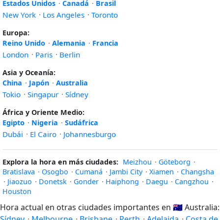
Estados Unidos
·
Canadá
·
Brasil
New York
·
Los Angeles
·
Toronto
Europa:
Reino Unido
·
Alemania
·
Francia
London
·
Paris
·
Berlin
Asia y Oceanía:
China
·
Japón
·
Australia
Tokio
·
Singapur
·
Sídney
África y Oriente Medio:
Egipto
·
Nigeria
·
Sudáfrica
Dubái
·
El Cairo
·
Johannesburgo
Explora la hora en más ciudades:
Meizhou
·
Göteborg
·
Bratislava
·
Osogbo
·
Cumaná
·
Jambi City
·
Xiamen
·
Changsha
·
Jiaozuo
·
Donetsk
·
Gonder
·
Haiphong
·
Daegu
·
Cangzhou
·
Houston
Hora actual en otras ciudades importantes en
🇦🇺
Australia:
Sídney
·
Melbourne
·
Brisbane
·
Perth
·
Adelaida
·
Costa de