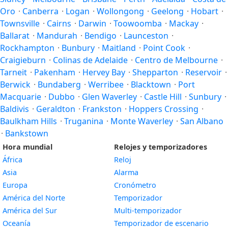
Oro
·
Canberra
·
Logan
·
Wollongong
·
Geelong
·
Hobart
·
Townsville
·
Cairns
·
Darwin
·
Toowoomba
·
Mackay
·
Ballarat
·
Mandurah
·
Bendigo
·
Launceston
·
Rockhampton
·
Bunbury
·
Maitland
·
Point Cook
·
Craigieburn
·
Colinas de Adelaide
·
Centro de Melbourne
·
Tarneit
·
Pakenham
·
Hervey Bay
·
Shepparton
·
Reservoir
·
Berwick
·
Bundaberg
·
Werribee
·
Blacktown
·
Port
Macquarie
·
Dubbo
·
Glen Waverley
·
Castle Hill
·
Sunbury
·
Baldivis
·
Geraldton
·
Frankston
·
Hoppers Crossing
·
Baulkham Hills
·
Truganina
·
Monte Waverley
·
San Albano
·
Bankstown
Hora mundial
Relojes y temporizadores
África
Reloj
Asia
Alarma
Europa
Cronómetro
América del Norte
Temporizador
América del Sur
Multi-temporizador
Oceanía
Temporizador de escenario