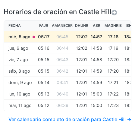
Horarios de oración en Castle Hill
FECHA
FAJR
AMANECER
DHUHR
ASR
MAGHRIB
ISHA
mié, 5 ago
05:17
06:45
12:02
14:57
17:18
18:4
●
jue, 6 ago
05:16
06:44
12:02
14:58
17:19
18:4
vie, 7 ago
05:15
06:43
12:01
14:58
17:20
18:5
sáb, 8 ago
05:15
06:42
12:01
14:59
17:20
18:5
dom, 9 ago
05:14
06:41
12:01
14:59
17:21
18:5
lun, 10 ago
05:13
06:40
12:01
15:00
17:22
18:5
mar, 11 ago
05:12
06:39
12:01
15:00
17:23
18:5
Ver calendario completo de oración para Castle Hill →