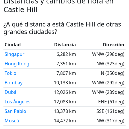
Distancias y cambios de hora en
Castle Hill
¿A qué distancia está Castle Hill de otras
grandes ciudades?
Ciudad
Distancia
Dirección
Singapur
6,282 km
WNW (298deg)
Hong Kong
7,351 km
NW (323deg)
Tokio
7,807 km
N (350deg)
Bombay
10,133 km
WNW (292deg)
Dubái
12,026 km
WNW (289deg)
Los Ángeles
12,083 km
ENE (61deg)
San Pablo
13,378 km
SSE (161deg)
Moscú
14,472 km
NW (317deg)