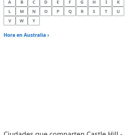
A
B
C
D
E
F
G
H
I
K
L
M
N
O
P
Q
R
S
T
U
V
W
Y
Hora en Australia ›
Ciudades que comparten Castle Hill -