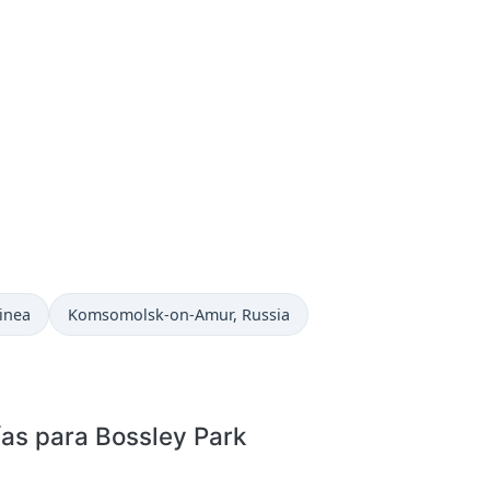
Hora actual en
inea
Komsomolsk-on-Amur
, Russia
ías para Bossley Park