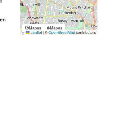
:
 en
Mapas
Mapas
Leaflet
|
©
OpenStreetMap
contributors