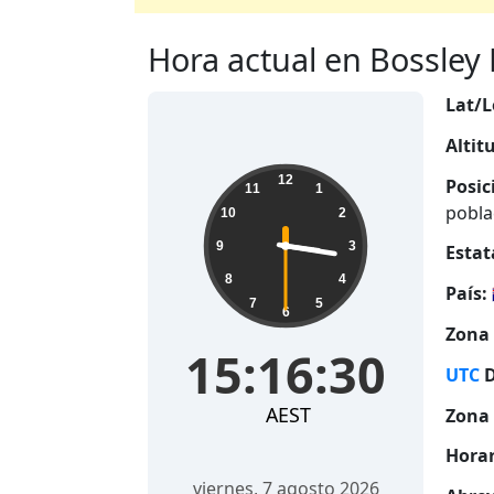
Hora actual en Bossley P
Lat/L
Altit
15:16:31
12
Posic
11
1
pobla
10
2
9
3
Estat
8
4
País:
7
5
6
Zona 
15:16:31
UTC
D
AEST
Zona 
Horar
viernes, 7 agosto 2026