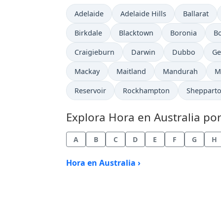
Hora actual en
Hora actual en
Hora actua
Adelaide
Adelaide Hills
Ballarat
Hora actual en
Hora actual en
Hora actual en
Ho
Birkdale
Blacktown
Boronia
Bo
Hora actual en
Hora actual en
Hora actual en
Ho
Craigieburn
Darwin
Dubbo
Ge
Hora actual en
Hora actual en
Hora actual en
H
Mackay
Maitland
Mandurah
M
Hora actual en
Hora actual en
Hora actu
Reservoir
Rockhampton
Sheppart
Explora Hora en Australia por
A
B
C
D
E
F
G
H
Hora en Australia ›