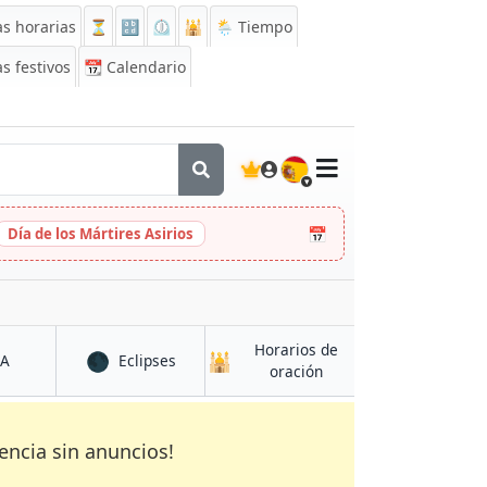
s horarias
⏳
🔡
⏲️
🕌
🌦️ Tiempo
s festivos
📆
Calendario
🇪🇸
📅
Día de los Mártires Asirios
Horarios de
🌑
🕌
en Bossley Park
en Bossley Park
CA
Eclipses
en Bossley Park
oración
encia sin anuncios!