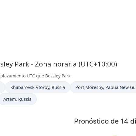
ley Park - Zona horaria (UTC+10:00)
splazamiento UTC que Bossley Park.
Hora actual en
Hora actual en
Khabarovsk Vtoroy
, Russia
Port Moresby
, Papua New Gu
Hora actual en
Artëm
, Russia
Pronóstico de 14 d