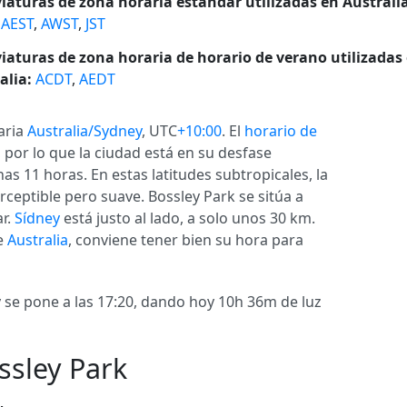
iaturas de zona horaria estándar utilizadas en Australia
,
AEST
,
AWST
,
JST
iaturas de zona horaria de horario de verano utilizadas
alia:
ACDT
,
AEDT
aria
Australia/Sydney
, UTC
+10:00
. El
horario de
por lo que la ciudad está en su desfase
unas 11 horas. En estas latitudes subtropicales, la
erceptible pero suave. Bossley Park se sitúa a
ar.
Sídney
está justo al lado, a solo unos 30 km.
e
Australia
, conviene tener bien su hora para
 y se pone a las 17:20, dando hoy 10h 36m de luz
ssley Park