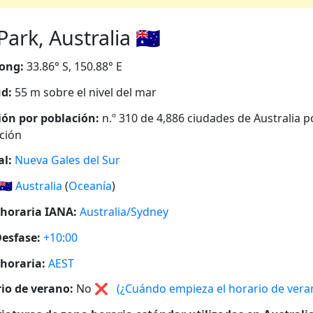
ark, Australia 🇦🇺
ong:
33.86° S, 150.88° E
ud:
55 m sobre el nivel del mar
ión por población:
n.º 310 de 4,886 ciudades de Australia p
ción
al:
Nueva Gales del Sur
🇦🇺
Australia
(
Oceanía
)
horaria IANA:
Australia/Sydney
esfase:
+10:00
horaria:
AEST
io de verano:
No
❌
(¿Cuándo empieza el horario de vera