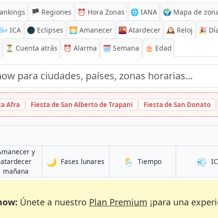
ankings
🏴 Regiones
⏰
Hora Zonas
🌐 IANA
🌍 Mapa de zona
🌬️
ICA
🌑 Eclipses
🌅
Amanecer
🌇
Atardecer
🕰️
Reloj
🎉
Día
⏳
Cuenta atrás
⏰
Alarma
🗓️ Semana
🎂 Edad
ta Afra
Fiesta de San Alberto de Trapani
Fiesta de San Donato
Amanecer y
🌙
🌦️
💨
en Bossley Park
en Bossley Park
atardecer
Fases lunares
Tiempo
I
Park
en Bossley Park
mañana
now:
Únete a nuestro
Plan Premium
¡para una experi