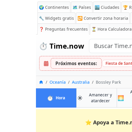
🌍 Continentes
🗺️ Países
🏙️ Ciudades
🏆 R
🔧 Widgets gratis
🔁
Convertir zona horaria
❓
Preguntas frecuentes
⏳ Hora Calculadora
⏱️
Time.now
Próximos eventos:
Fiesta de San
Inicio
Oceanía
Australia
Bossley Park
Amanecer y
⏱️
☀️
🌅
en Bossley Park
Hora
en Bossley 
atardecer
⭐
Apoya a Time.