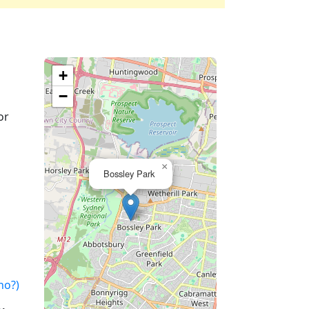
+
−
or
×
Bossley Park
no?)