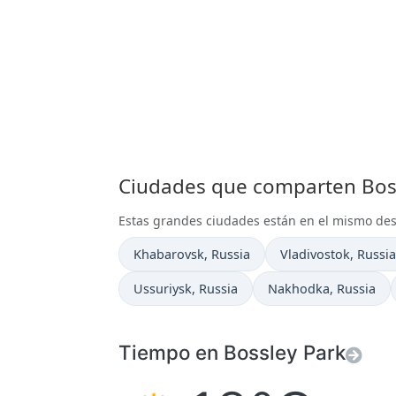
Ciudades que comparten Boss
Estas grandes ciudades están en el mismo de
Hora actual en
Hora actual en
Khabarovsk
, Russia
Vladivostok
, Russia
Hora actual en
Hora actual en
Ussuriysk
, Russia
Nakhodka
, Russia
Tiempo en Bossley Park