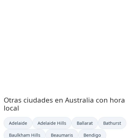
Otras ciudades en Australia con hora
local
Hora actual en
Hora actual en
Hora actual en
Hora actual en
Adelaide
Adelaide Hills
Ballarat
Bathurst
Hora actual en
Hora actual en
Hora actual en
Baulkham Hills
Beaumaris
Bendigo