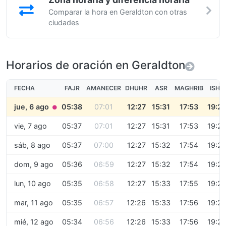
Comparar la hora en Geraldton con otras
ciudades
Horarios de oración en Geraldton
FECHA
FAJR
AMANECER
DHUHR
ASR
MAGHRIB
ISHA
jue, 6 ago
05:38
07:01
12:27
15:31
17:53
19:2
●
vie, 7 ago
05:37
07:01
12:27
15:31
17:53
19:2
sáb, 8 ago
05:37
07:00
12:27
15:32
17:54
19:2
dom, 9 ago
05:36
06:59
12:27
15:32
17:54
19:2
lun, 10 ago
05:35
06:58
12:27
15:33
17:55
19:2
mar, 11 ago
05:35
06:57
12:26
15:33
17:56
19:2
mié, 12 ago
05:34
06:56
12:26
15:33
17:56
19:2