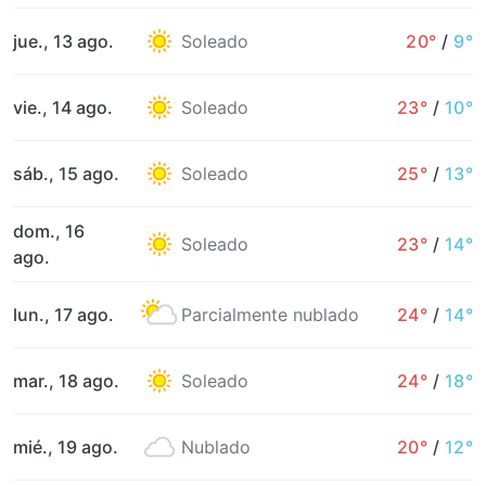
jue., 13 ago.
Soleado
20°
/
9°
vie., 14 ago.
Soleado
23°
/
10°
sáb., 15 ago.
Soleado
25°
/
13°
dom., 16
Soleado
23°
/
14°
ago.
lun., 17 ago.
Parcialmente nublado
24°
/
14°
mar., 18 ago.
Soleado
24°
/
18°
mié., 19 ago.
Nublado
20°
/
12°