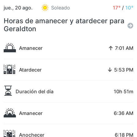
jue., 20 ago.
Soleado
17°
/
10°
Horas de amanecer y atardecer para
Geraldton
🌅
↑
Amanecer
7:01 AM
🌇
↓
Atardecer
5:53 PM
⏳
Duración del día
10h 51m
🌄
Amanecer
6:36 AM
🌆
Anochecer
6:18 PM