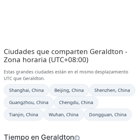
Ciudades que comparten Geraldton -
Zona horaria (UTC+08:00)
Estas grandes ciudades están en el mismo desplazamiento
UTC que Geraldton.
Hora actual en
Hora actual en
Hora actual en
Shanghai
, China
Beijing
, China
Shenzhen
, China
Hora actual en
Hora actual en
Guangzhou
, China
Chengdu
, China
Hora actual en
Hora actual en
Hora actual en
Tianjin
, China
Wuhan
, China
Dongguan
, China
Tiempo en Geraldton