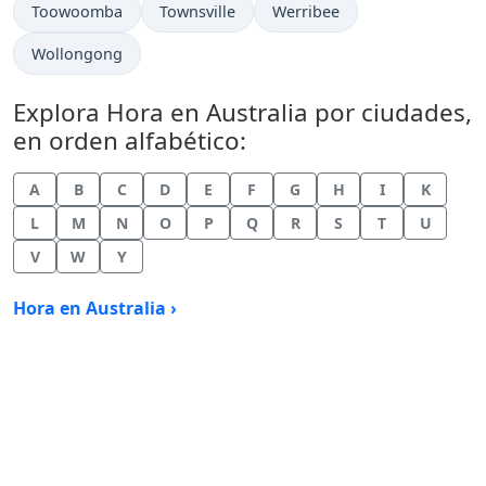
Hora actual en
Hora actual en
Hora actual en
Toowoomba
Townsville
Werribee
Hora actual en
Wollongong
Explora Hora en Australia por ciudades,
en orden alfabético:
A
B
C
D
E
F
G
H
I
K
L
M
N
O
P
Q
R
S
T
U
V
W
Y
Hora en Australia ›