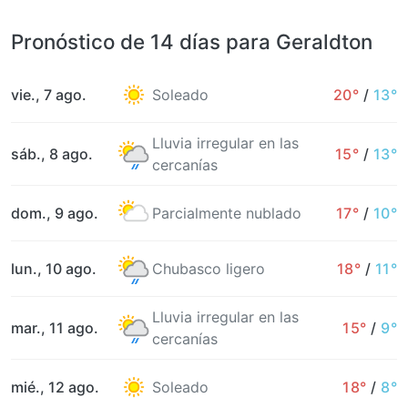
Pronóstico de 14 días para Geraldton
vie., 7 ago.
Soleado
20°
/
13°
Lluvia irregular en las
sáb., 8 ago.
15°
/
13°
cercanías
dom., 9 ago.
Parcialmente nublado
17°
/
10°
lun., 10 ago.
Chubasco ligero
18°
/
11°
Lluvia irregular en las
mar., 11 ago.
15°
/
9°
cercanías
mié., 12 ago.
Soleado
18°
/
8°