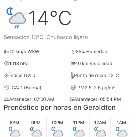
14°C
Sensación 13°C. Chubasco ligero
🌬️
💧
10 km/h WSW
85% Humedad
🧭
👁️
1018 hPa
10 km Visibilidad
☀️
🌡️
Índice UV: 0
Punto de rocío: 12°C
💨
😷
ICA: 1 (Buena)
PM2.5: 2.6 µg/m³
🌅
🌇
Amanecer: 07:00 AM
Atardecer: 05:54 PM
Pronóstico por horas en Geraldton
8PM
9PM
10PM
11PM
12AM
1AM