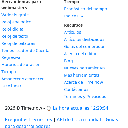
Herramientas para
Tiempo
webmasters
Pronóstico del tiempo
Widgets gratis
Índice ICA
Widget
Reloj analógico
Recursos
Widget
Reloj digital
Artículos
Widget
Reloj de texto
Artículos destacados
Widget
Reloj de palabras
Guías del comprador
Temporizador de Cuenta
Acerca del editor
Widget
Regresiva
Blog
Widget
Horarios de oración
Nuevas herramientas
Widget
Tiempo
Más herramientas
Widget
Amanecer y atardecer
Acerca de Time.now
Widget
Fase lunar
Contáctanos
Términos y Privacidad
2026 © Time.now - ⌚
La hora actual es 12:29:55
.
Preguntas frecuentes
|
API de hora mundial
|
Guías
para desarrolladores