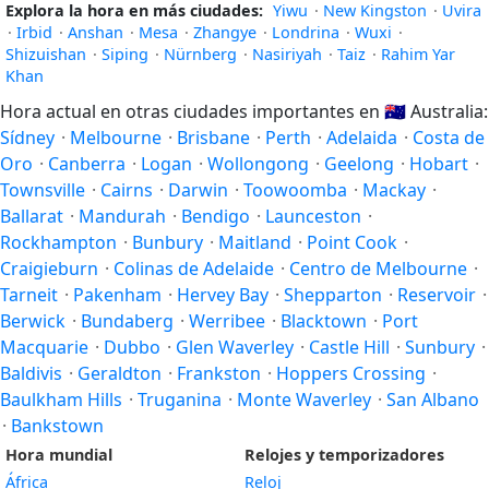
Explora la hora en más ciudades:
Yiwu
·
New Kingston
·
Uvira
·
Irbid
·
Anshan
·
Mesa
·
Zhangye
·
Londrina
·
Wuxi
·
Shizuishan
·
Siping
·
Nürnberg
·
Nasiriyah
·
Taiz
·
Rahim Yar
Khan
Hora actual en otras ciudades importantes en
🇦🇺
Australia:
Sídney
·
Melbourne
·
Brisbane
·
Perth
·
Adelaida
·
Costa de
Oro
·
Canberra
·
Logan
·
Wollongong
·
Geelong
·
Hobart
·
Townsville
·
Cairns
·
Darwin
·
Toowoomba
·
Mackay
·
Ballarat
·
Mandurah
·
Bendigo
·
Launceston
·
Rockhampton
·
Bunbury
·
Maitland
·
Point Cook
·
Craigieburn
·
Colinas de Adelaide
·
Centro de Melbourne
·
Tarneit
·
Pakenham
·
Hervey Bay
·
Shepparton
·
Reservoir
·
Berwick
·
Bundaberg
·
Werribee
·
Blacktown
·
Port
Macquarie
·
Dubbo
·
Glen Waverley
·
Castle Hill
·
Sunbury
·
Baldivis
·
Geraldton
·
Frankston
·
Hoppers Crossing
·
Baulkham Hills
·
Truganina
·
Monte Waverley
·
San Albano
·
Bankstown
Hora mundial
Relojes y temporizadores
África
Reloj