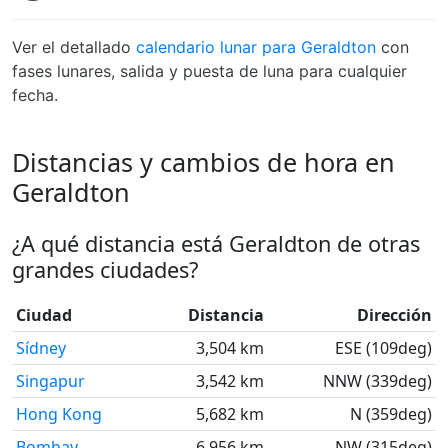
Ver el detallado
calendario lunar para Geraldton
con
fases lunares, salida y puesta de luna para cualquier
fecha.
Distancias y cambios de hora en
Geraldton
¿A qué distancia está Geraldton de otras
grandes ciudades?
Ciudad
Distancia
Dirección
Sídney
3,504 km
ESE (109deg)
Singapur
3,542 km
NNW (339deg)
Hong Kong
5,682 km
N (359deg)
Bombay
6,956 km
NW (315deg)