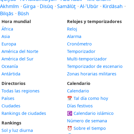
Akhmīm
·
Girga
·
Disūq
·
Samālūţ
·
Al-'Ubūr
·
Kirdāsah
·
Bilqās
·
Būsh
Hora mundial
Relojes y temporizadores
África
Reloj
Asia
Alarma
Europa
Cronómetro
América del Norte
Temporizador
América del Sur
Multi-temporizador
Oceanía
Temporizador de escenario
Antártida
Zonas horarias militares
Directorios
Calendario
Todas las regiones
Calendario
Países
📅
Tal día como hoy
Ciudades
Días festivos
Rankings de ciudades
☪️
Calendario islámico
Número de semana
Rankings
⏰ Sobre el tiempo
Sol y luz diurna