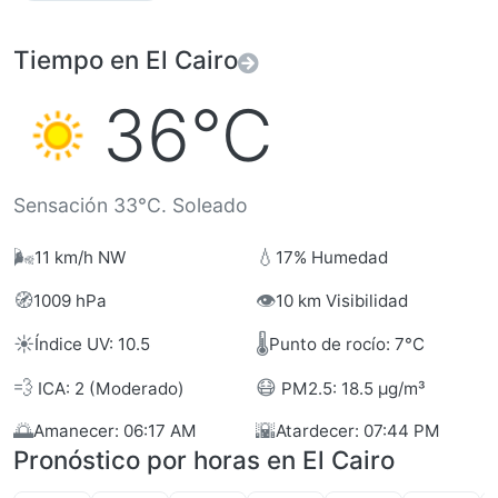
Tiempo en El Cairo
36°C
Sensación 33°C. Soleado
🌬️
💧
11 km/h NW
17% Humedad
🧭
👁️
1009 hPa
10 km Visibilidad
☀️
🌡️
Índice UV: 10.5
Punto de rocío: 7°C
💨
😷
ICA: 2 (Moderado)
PM2.5: 18.5 µg/m³
🌅
🌇
Amanecer: 06:17 AM
Atardecer: 07:44 PM
Pronóstico por horas en El Cairo