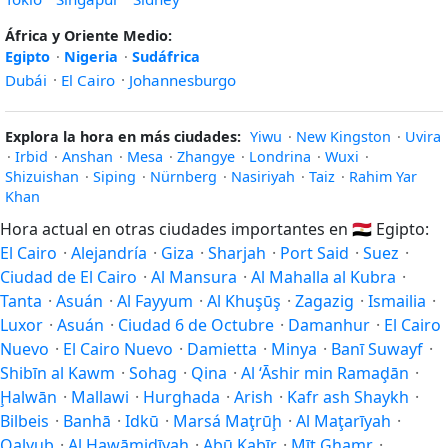
África y Oriente Medio:
Egipto
·
Nigeria
·
Sudáfrica
Dubái
·
El Cairo
·
Johannesburgo
Explora la hora en más ciudades:
Yiwu
·
New Kingston
·
Uvira
·
Irbid
·
Anshan
·
Mesa
·
Zhangye
·
Londrina
·
Wuxi
·
Shizuishan
·
Siping
·
Nürnberg
·
Nasiriyah
·
Taiz
·
Rahim Yar
Khan
Hora actual en otras ciudades importantes en
🇪🇬
Egipto:
El Cairo
·
Alejandría
·
Giza
·
Sharjah
·
Port Said
·
Suez
·
Ciudad de El Cairo
·
Al Mansura
·
Al Mahalla al Kubra
·
Tanta
·
Asuán
·
Al Fayyum
·
Al Khuşūş
·
Zagazig
·
Ismailia
·
Luxor
·
Asuán
·
Ciudad 6 de Octubre
·
Damanhur
·
El Cairo
Nuevo
·
El Cairo Nuevo
·
Damietta
·
Minya
·
Banī Suwayf
·
Shibīn al Kawm
·
Sohag
·
Qina
·
Al ‘Āshir min Ramaḑān
·
Ḩalwān
·
Mallawi
·
Hurghada
·
Arish
·
Kafr ash Shaykh
·
Bilbeis
·
Banhā
·
Idkū
·
Marsá Maţrūḩ
·
Al Maţarīyah
·
Qalyub
·
Al Hawāmidīyah
·
Abū Kabīr
·
Mīt Ghamr
·