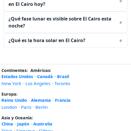
en El Cairo hoy?
¿Qué fase lunar es visible sobre El Cairo esta
noche?
¿Qué es la hora solar en El Cairo?
Continentes:
Américas:
Estados Unidos
·
Canadá
·
Brasil
New York
·
Los Angeles
·
Toronto
Europa:
Reino Unido
·
Alemania
·
Francia
London
·
Paris
·
Berlin
Asia y Oceanía:
China
·
Japón
·
Australia
Tokio
·
Singapur
·
Sídney