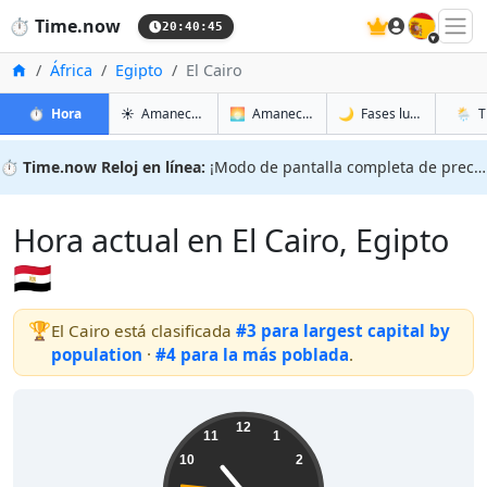
🇪🇸
⏱️
Time.now
20:40:46
Inicio
África
Egipto
El Cairo
en El Cairo
en El Cairo
en El C
en El C
⏱️
Hora
☀️
Amanecer y atardecer
🌅
Amanecer y atardecer mañana
🌙
Fases lunares
🌦️
T
⏱️
Time.now Reloj en línea:
¡Modo de pantalla completa de precisión!
Hora actual en El Cairo, Egipto
🇪🇬
🏆
El Cairo está clasificada
#3 para largest capital by
population
·
#4 para la más poblada
.
22:40:47
12
11
1
10
2