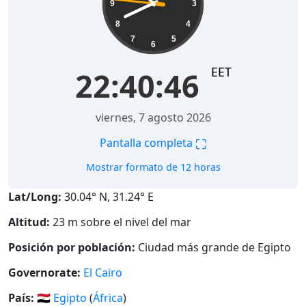
9
3
8
4
7
5
6
EET
22:40:47
viernes, 7 agosto 2026
⛶
Pantalla completa
Mostrar formato de 12 horas
Lat/Long:
30.04° N, 31.24° E
Altitud:
23 m sobre el nivel del mar
Posición por población:
Ciudad más grande de Egipto
Governorate:
El Cairo
País:
🇪🇬
Egipto
(
África
)