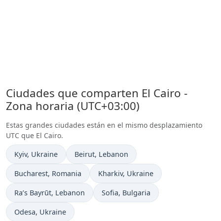
Ciudades que comparten El Cairo -
Zona horaria (UTC+03:00)
Estas grandes ciudades están en el mismo desplazamiento
UTC que El Cairo.
Hora actual en
Hora actual en
Kyiv
, Ukraine
Beirut
, Lebanon
Hora actual en
Hora actual en
Bucharest
, Romania
Kharkiv
, Ukraine
Hora actual en
Hora actual en
Ra’s Bayrūt
, Lebanon
Sofia
, Bulgaria
Hora actual en
Odesa
, Ukraine