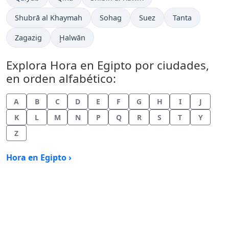
Hora actual en
Hora actual en
Hora actual en
Hora actual en
Shubrā al Khaymah
Sohag
Suez
Tanta
Hora actual en
Hora actual en
Zagazig
Ḩalwān
Explora Hora en Egipto por ciudades,
en orden alfabético:
A
B
C
D
E
F
G
H
I
J
K
L
M
N
P
Q
R
S
T
Y
Z
Hora en Egipto ›