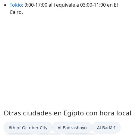
Tokio
: 9:00-17:00 allí equivale a 03:00-11:00 en El
Cairo.
Otras ciudades en Egipto con hora local
Hora actual en
Hora actual en
Hora actual en
6th of October City
Al Badrashayn
Al Badārī