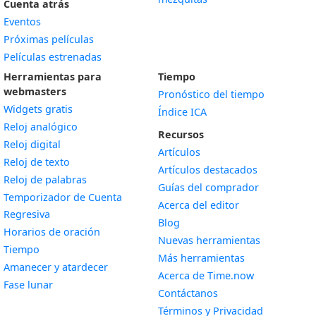
Cuenta atrás
Eventos
Próximas películas
Películas estrenadas
Herramientas para
Tiempo
webmasters
Pronóstico del tiempo
Widgets gratis
Índice ICA
Widget
Reloj analógico
Recursos
Widget
Reloj digital
Artículos
Widget
Reloj de texto
Artículos destacados
Widget
Reloj de palabras
Guías del comprador
Temporizador de Cuenta
Acerca del editor
Widget
Regresiva
Blog
Widget
Horarios de oración
Nuevas herramientas
Widget
Tiempo
Más herramientas
Widget
Amanecer y atardecer
Acerca de Time.now
Widget
Fase lunar
Contáctanos
Términos y Privacidad