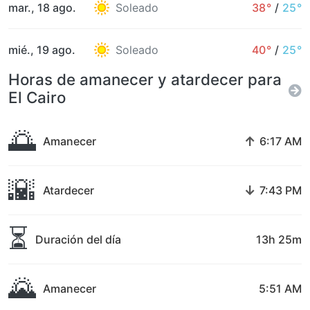
mar., 18 ago.
Soleado
38°
/
25°
mié., 19 ago.
Soleado
40°
/
25°
Horas de amanecer y atardecer para
El Cairo
🌅
↑
Amanecer
6:17 AM
🌇
↓
Atardecer
7:43 PM
⏳
Duración del día
13h 25m
🌄
Amanecer
5:51 AM