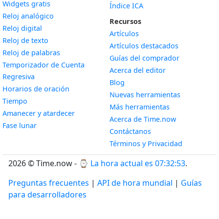
Widgets gratis
Índice ICA
Widget
Reloj analógico
Recursos
Widget
Reloj digital
Artículos
Widget
Reloj de texto
Artículos destacados
Widget
Reloj de palabras
Guías del comprador
Temporizador de Cuenta
Acerca del editor
Widget
Regresiva
Blog
Widget
Horarios de oración
Nuevas herramientas
Widget
Tiempo
Más herramientas
Widget
Amanecer y atardecer
Acerca de Time.now
Widget
Fase lunar
Contáctanos
Términos y Privacidad
2026 © Time.now - ⌚
La hora actual es 07:32:54
.
Preguntas frecuentes
|
API de hora mundial
|
Guías
para desarrolladores