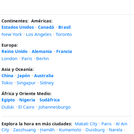
Continentes:
Américas:
Estados Unidos
·
Canadá
·
Brasil
New York
·
Los Angeles
·
Toronto
Europa:
Reino Unido
·
Alemania
·
Francia
London
·
Paris
·
Berlin
Asia y Oceanía:
China
·
Japón
·
Australia
Tokio
·
Singapur
·
Sídney
África y Oriente Medio:
Egipto
·
Nigeria
·
Sudáfrica
Dubái
·
El Cairo
·
Johannesburgo
Explora la hora en más ciudades:
Makati City
·
Paris
·
Al Ain
City
·
Zaozhuang
·
Ḩamāh
·
Kumamoto
·
Duisburg
·
Narela
·