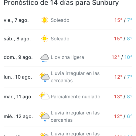
Pronóstico de 14 días para Sunbury
vie., 7 ago.
Soleado
15°
/
7°
sáb., 8 ago.
Soleado
15°
/
8°
dom., 9 ago.
Llovizna ligera
12°
/
10°
Lluvia irregular en las
lun., 10 ago.
12°
/
7°
cercanías
mar., 11 ago.
Parcialmente nublado
13°
/
8°
Lluvia irregular en las
mié., 12 ago.
12°
/
6°
cercanías
Lluvia irregular en las