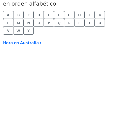
en orden alfabético:
A
B
C
D
E
F
G
H
I
K
L
M
N
O
P
Q
R
S
T
U
V
W
Y
Hora en Australia ›