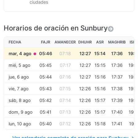
ciudades
Horarios de oración en Sunbury
FECHA
FAJR
AMANECER
DHUHR
ASR
MAGHRIB
ISH
mar, 4 ago
05:46
07:18
12:27
15:14
17:36
19:0
●
mié, 5 ago
05:45
07:17
12:27
15:15
17:36
19:0
jue, 6 ago
05:44
07:16
12:27
15:16
17:37
19:0
vie, 7 ago
05:43
07:15
12:26
15:16
17:38
19:0
sáb, 8 ago
05:42
07:14
12:26
15:17
17:39
19:0
dom, 9 ago
05:41
07:13
12:26
15:17
17:40
19:1
lun, 10 ago
05:40
07:12
12:26
15:18
17:41
19:1