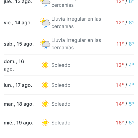
jue., 13 ago.
12°
/
6°
cercanías
Lluvia irregular en las
vie., 14 ago.
12°
/
8°
cercanías
Lluvia irregular en las
sáb., 15 ago.
11°
/
8°
cercanías
dom., 16
Soleado
12°
/
4°
ago.
lun., 17 ago.
Soleado
14°
/
4°
mar., 18 ago.
Soleado
14°
/
5°
mié., 19 ago.
Soleado
16°
/
5°