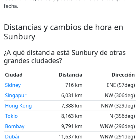
fecha.
Distancias y cambios de hora en
Sunbury
¿A qué distancia está Sunbury de otras
grandes ciudades?
Ciudad
Distancia
Dirección
Sídney
716 km
ENE (57deg)
Singapur
6,031 km
NW (306deg)
Hong Kong
7,388 km
NNW (329deg)
Tokio
8,163 km
N (356deg)
Bombay
9,791 km
WNW (296deg)
Dubái
11,637 km
WNW (291deg)