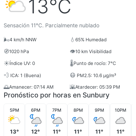
13°C
Sensación 11°C. Parcialmente nublado
🌬️
💧
4 km/h NNW
65% Humedad
🧭
👁️
1020 hPa
10 km Visibilidad
☀️
🌡️
Índice UV: 0
Punto de rocío: 7°C
💨
😷
ICA: 1 (Buena)
PM2.5: 10.6 µg/m³
🌅
🌇
Amanecer: 07:14 AM
Atardecer: 05:39 PM
Pronóstico por horas en Sunbury
5PM
6PM
7PM
8PM
9PM
10PM
13°
12°
11°
11°
11°
11°