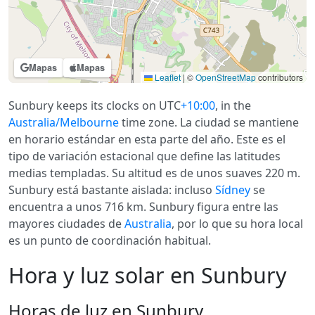
Mapas
Mapas
Leaflet
|
©
OpenStreetMap
contributors
Sunbury keeps its clocks on UTC
+10:00
, in the
Australia/Melbourne
time zone. La ciudad se mantiene
en horario estándar en esta parte del año. Este es el
tipo de variación estacional que define las latitudes
medias templadas. Su altitud es de unos suaves 220 m.
Sunbury está bastante aislada: incluso
Sídney
se
encuentra a unos 716 km. Sunbury figura entre las
mayores ciudades de
Australia
, por lo que su hora local
es un punto de coordinación habitual.
Hora y luz solar en Sunbury
Horas de luz en Sunbury