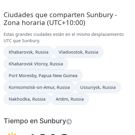
Ciudades que comparten Sunbury -
Zona horaria (UTC+10:00)
Estas grandes ciudades están en el mismo desplazamiento
UTC que Sunbury.
Hora actual en
Hora actual en
Khabarovsk
, Russia
Vladivostok
, Russia
Hora actual en
Khabarovsk Vtoroy
, Russia
Hora actual en
Port Moresby
, Papua New Guinea
Hora actual en
Hora actual en
Komsomolsk-on-Amur
, Russia
Ussuriysk
, Russia
Hora actual en
Hora actual en
Nakhodka
, Russia
Artëm
, Russia
Tiempo en Sunbury