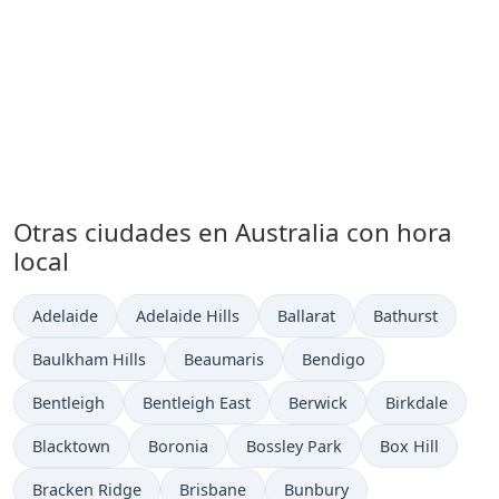
Otras ciudades en Australia con hora
local
Hora actual en
Hora actual en
Hora actual en
Hora actual en
Adelaide
Adelaide Hills
Ballarat
Bathurst
Hora actual en
Hora actual en
Hora actual en
Baulkham Hills
Beaumaris
Bendigo
Hora actual en
Hora actual en
Hora actual en
Hora actual en
Bentleigh
Bentleigh East
Berwick
Birkdale
Hora actual en
Hora actual en
Hora actual en
Hora actual en
Blacktown
Boronia
Bossley Park
Box Hill
Hora actual en
Hora actual en
Hora actual en
Bracken Ridge
Brisbane
Bunbury