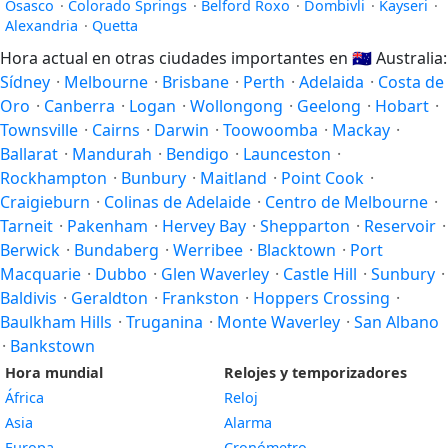
Osasco
·
Colorado Springs
·
Belford Roxo
·
Dombivli
·
Kayseri
·
Alexandria
·
Quetta
Hora actual en otras ciudades importantes en
🇦🇺
Australia:
Sídney
·
Melbourne
·
Brisbane
·
Perth
·
Adelaida
·
Costa de
Oro
·
Canberra
·
Logan
·
Wollongong
·
Geelong
·
Hobart
·
Townsville
·
Cairns
·
Darwin
·
Toowoomba
·
Mackay
·
Ballarat
·
Mandurah
·
Bendigo
·
Launceston
·
Rockhampton
·
Bunbury
·
Maitland
·
Point Cook
·
Craigieburn
·
Colinas de Adelaide
·
Centro de Melbourne
·
Tarneit
·
Pakenham
·
Hervey Bay
·
Shepparton
·
Reservoir
·
Berwick
·
Bundaberg
·
Werribee
·
Blacktown
·
Port
Macquarie
·
Dubbo
·
Glen Waverley
·
Castle Hill
·
Sunbury
·
Baldivis
·
Geraldton
·
Frankston
·
Hoppers Crossing
·
Baulkham Hills
·
Truganina
·
Monte Waverley
·
San Albano
·
Bankstown
Hora mundial
Relojes y temporizadores
África
Reloj
Asia
Alarma
Europa
Cronómetro