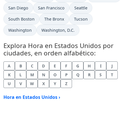
Hora actual en
Hora actual en
Hora actual en
San Diego
San Francisco
Seattle
Hora actual en
Hora actual en
Hora actual en
South Boston
The Bronx
Tucson
Hora actual en
Hora actual en
Washington
Washington, D.C.
Explora Hora en Estados Unidos por
ciudades, en orden alfabético:
A
B
C
D
E
F
G
H
I
J
K
L
M
N
O
P
Q
R
S
T
U
V
W
X
Y
Z
Hora en Estados Unidos ›