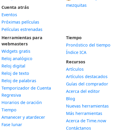
mezquitas
Cuenta atrás
Eventos
Próximas películas
Películas estrenadas
Herramientas para
Tiempo
webmasters
Pronóstico del tiempo
Widgets gratis
Índice ICA
Widget
Reloj analógico
Recursos
Widget
Reloj digital
Artículos
Widget
Reloj de texto
Artículos destacados
Widget
Reloj de palabras
Guías del comprador
Temporizador de Cuenta
Acerca del editor
Widget
Regresiva
Blog
Widget
Horarios de oración
Nuevas herramientas
Widget
Tiempo
Más herramientas
Widget
Amanecer y atardecer
Acerca de Time.now
Widget
Fase lunar
Contáctanos