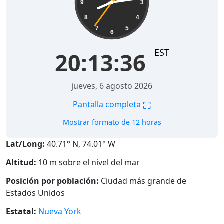
9
3
8
4
7
5
6
EST
20:13:37
jueves, 6 agosto 2026
⛶
Pantalla completa
Mostrar formato de 12 horas
Lat/Long:
40.71° N, 74.01° W
Altitud:
10 m sobre el nivel del mar
Posición por población:
Ciudad más grande de
Estados Unidos
Estatal:
Nueva York