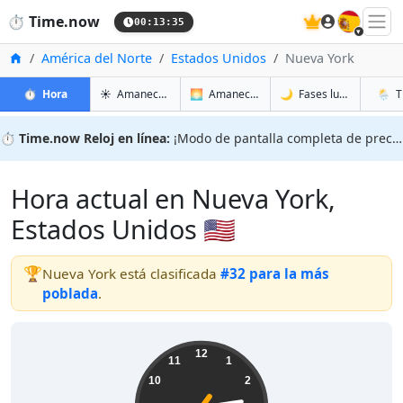
🇪🇸
⏱️
Time.now
00:13:36
Inicio
América del Norte
Estados Unidos
Nueva York
en Nueva York
en Nueva York
en Nue
en Nue
⏱️
Hora
☀️
Amanecer y atardecer
🌅
Amanecer y atardecer mañana
🌙
Fases lunares
🌦️
T
⏱️
Time.now Reloj en línea:
¡Modo de pantalla completa de precisión!
Hora actual en Nueva York,
Estados Unidos 🇺🇸
🏆
Nueva York está clasificada
#32 para la más
poblada
.
20:13:37
12
11
1
10
2