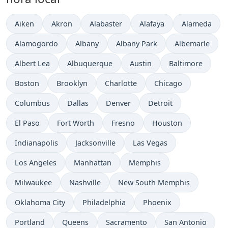
Hora actual en
Hora actual en
Hora actual en
Hora actual en
Hora actual 
Aiken
Akron
Alabaster
Alafaya
Alameda
Hora actual en
Hora actual en
Hora actual en
Hora actual en
Alamogordo
Albany
Albany Park
Albemarle
Hora actual en
Hora actual en
Hora actual en
Hora actual en
Albert Lea
Albuquerque
Austin
Baltimore
Hora actual en
Hora actual en
Hora actual en
Hora actual en
Boston
Brooklyn
Charlotte
Chicago
Hora actual en
Hora actual en
Hora actual en
Hora actual en
Columbus
Dallas
Denver
Detroit
Hora actual en
Hora actual en
Hora actual en
Hora actual en
El Paso
Fort Worth
Fresno
Houston
Hora actual en
Hora actual en
Hora actual en
Indianapolis
Jacksonville
Las Vegas
Hora actual en
Hora actual en
Hora actual en
Los Angeles
Manhattan
Memphis
Hora actual en
Hora actual en
Hora actual en
Milwaukee
Nashville
New South Memphis
Hora actual en
Hora actual en
Hora actual en
Oklahoma City
Philadelphia
Phoenix
Hora actual en
Hora actual en
Hora actual en
Hora actual en
Portland
Queens
Sacramento
San Antonio