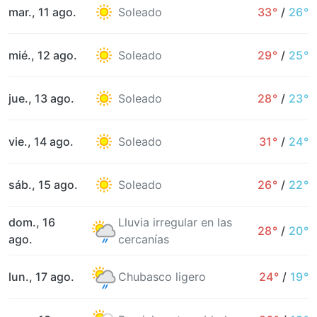
mar., 11 ago.
Soleado
33°
/
26°
mié., 12 ago.
Soleado
29°
/
25°
jue., 13 ago.
Soleado
28°
/
23°
vie., 14 ago.
Soleado
31°
/
24°
sáb., 15 ago.
Soleado
26°
/
22°
dom., 16
Lluvia irregular en las
28°
/
20°
ago.
cercanías
lun., 17 ago.
Chubasco ligero
24°
/
19°