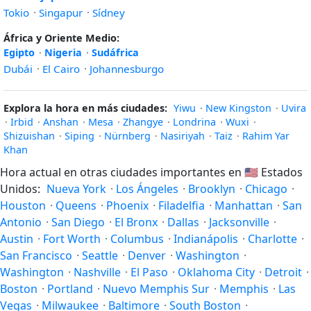
Tokio
·
Singapur
·
Sídney
África y Oriente Medio:
Egipto
·
Nigeria
·
Sudáfrica
Dubái
·
El Cairo
·
Johannesburgo
Explora la hora en más ciudades:
Yiwu
·
New Kingston
·
Uvira
·
Irbid
·
Anshan
·
Mesa
·
Zhangye
·
Londrina
·
Wuxi
·
Shizuishan
·
Siping
·
Nürnberg
·
Nasiriyah
·
Taiz
·
Rahim Yar
Khan
Hora actual en otras ciudades importantes en
🇺🇸
Estados
Unidos:
Nueva York
·
Los Ángeles
·
Brooklyn
·
Chicago
·
Houston
·
Queens
·
Phoenix
·
Filadelfia
·
Manhattan
·
San
Antonio
·
San Diego
·
El Bronx
·
Dallas
·
Jacksonville
·
Austin
·
Fort Worth
·
Columbus
·
Indianápolis
·
Charlotte
·
San Francisco
·
Seattle
·
Denver
·
Washington
·
Washington
·
Nashville
·
El Paso
·
Oklahoma City
·
Detroit
·
Boston
·
Portland
·
Nuevo Memphis Sur
·
Memphis
·
Las
Vegas
·
Milwaukee
·
Baltimore
·
South Boston
·