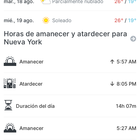
mar., 18 ago.
Parcialmente nublado
26°
/
19°
mié., 19 ago.
Soleado
26°
/
19°
Horas de amanecer y atardecer para
Nueva York
🌅
↑
Amanecer
5:57 AM
🌇
↓
Atardecer
8:05 PM
⏳
Duración del día
14h 07m
🌄
Amanecer
5:27 AM