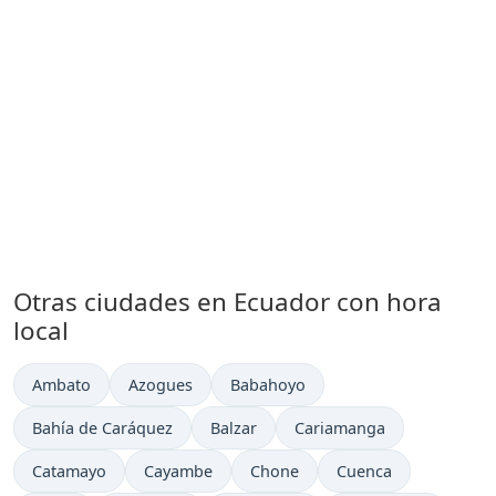
Otras ciudades en Ecuador con hora
local
Hora actual en
Hora actual en
Hora actual en
Ambato
Azogues
Babahoyo
Hora actual en
Hora actual en
Hora actual en
Bahía de Caráquez
Balzar
Cariamanga
Hora actual en
Hora actual en
Hora actual en
Hora actual en
Catamayo
Cayambe
Chone
Cuenca