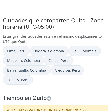
Ciudades que comparten Quito - Zona
horaria (UTC-05:00)
Estas grandes ciudades están en el mismo desplazamiento
UTC que Quito.
Hora actual en
Hora actual en
Hora actual en
Lima
, Peru
Bogota
, Colombia
Cali
, Colombia
Hora actual en
Hora actual en
Medellín
, Colombia
Callao
, Peru
Hora actual en
Hora actual en
Barranquilla
, Colombia
Arequipa
, Peru
Hora actual en
Trujillo
, Peru
Tiempo en Quito
ALTA TEMPERATURA DIURNA Y CONDICIONES