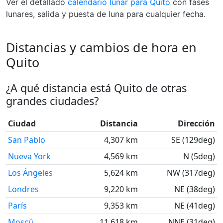
Ver el detallado
calendario lunar para Quito
con fases
lunares, salida y puesta de luna para cualquier fecha.
Distancias y cambios de hora en
Quito
¿A qué distancia está Quito de otras
grandes ciudades?
Ciudad
Distancia
Dirección
San Pablo
4,307 km
SE (129deg)
Nueva York
4,569 km
N (5deg)
Los Ángeles
5,624 km
NW (317deg)
Londres
9,220 km
NE (38deg)
París
9,353 km
NE (41deg)
Moscú
11,618 km
NNE (31deg)