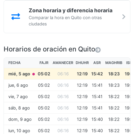
Zona horaria y diferencia horaria
Comparar la hora en Quito con otras
ciudades
Horarios de oración en Quito
FECHA
FAJR
AMANECER
DHUHR
ASR
MAGHRIB
ISH
mié, 5 ago
05:02
06:16
12:19
15:42
18:23
19:5
●
jue, 6 ago
05:02
06:16
12:19
15:41
18:23
19:5
vie, 7 ago
05:02
06:16
12:19
15:41
18:22
19:5
sáb, 8 ago
05:02
06:16
12:19
15:41
18:22
19:5
dom, 9 ago
05:02
06:16
12:19
15:40
18:22
19:5
lun, 10 ago
05:02
06:16
12:19
15:40
18:22
19:5