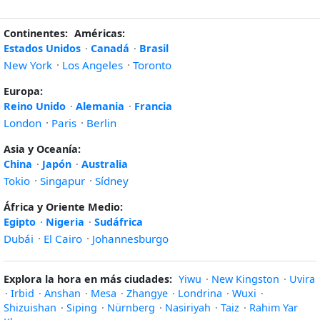
Continentes:
Américas:
Estados Unidos
·
Canadá
·
Brasil
New York
·
Los Angeles
·
Toronto
Europa:
Reino Unido
·
Alemania
·
Francia
London
·
Paris
·
Berlin
Asia y Oceanía:
China
·
Japón
·
Australia
Tokio
·
Singapur
·
Sídney
África y Oriente Medio:
Egipto
·
Nigeria
·
Sudáfrica
Dubái
·
El Cairo
·
Johannesburgo
Explora la hora en más ciudades:
Yiwu
·
New Kingston
·
Uvira
·
Irbid
·
Anshan
·
Mesa
·
Zhangye
·
Londrina
·
Wuxi
·
Shizuishan
·
Siping
·
Nürnberg
·
Nasiriyah
·
Taiz
·
Rahim Yar