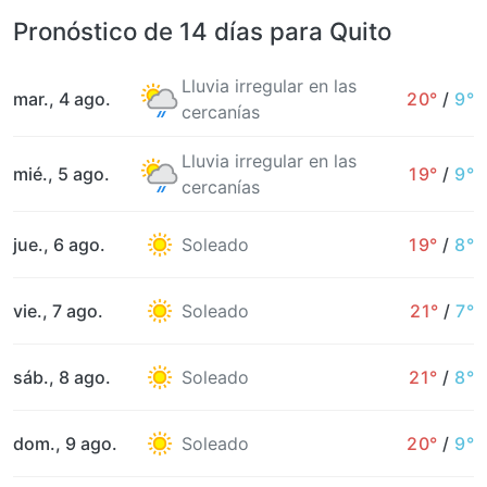
Pronóstico de 14 días para Quito
Lluvia irregular en las
mar., 4 ago.
20°
/
9°
cercanías
Lluvia irregular en las
mié., 5 ago.
19°
/
9°
cercanías
jue., 6 ago.
Soleado
19°
/
8°
vie., 7 ago.
Soleado
21°
/
7°
sáb., 8 ago.
Soleado
21°
/
8°
dom., 9 ago.
Soleado
20°
/
9°