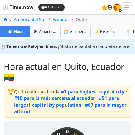
🇪🇸
⏱️
Time.now
07:05:04
Inicio
América del Sur
Ecuador
Quito
en Quito
en Quito
en Quit
en Qui
⏱️
Hora
☀️
Amanecer y atardecer
🌅
Amanecer y atardecer mañana
🌙
Fases lunares
🌦️
T
⏱️
Time.now Reloj en línea:
¡Modo de pantalla completa de precisión!
Hora actual en Quito, Ecuador
🇪🇨
🏆
Quito está clasificada
#1 para highest capital city
·
#10 para la más cercana al ecuador
·
#51 para
largest capital by population
·
#67 para la mayor
altitud
.
02:05:05
12
11
1