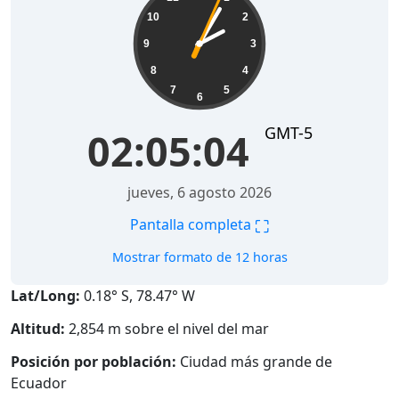
10
2
9
3
8
4
7
5
6
GMT-5
02:05:05
jueves, 6 agosto 2026
⛶
Pantalla completa
Mostrar formato de 12 horas
Lat/Long:
0.18° S, 78.47° W
Altitud:
2,854 m sobre el nivel del mar
Posición por población:
Ciudad más grande de
Ecuador