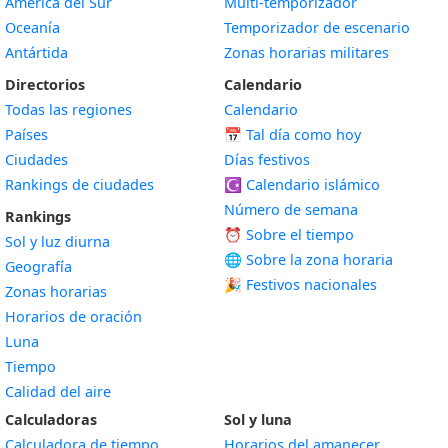
América del Sur
Multi-temporizador
Oceanía
Temporizador de escenario
Antártida
Zonas horarias militares
Directorios
Calendario
Todas las regiones
Calendario
Países
📅
Tal día como hoy
Ciudades
Días festivos
Rankings de ciudades
☪️
Calendario islámico
Número de semana
Rankings
⏰ Sobre el tiempo
Sol y luz diurna
🌐 Sobre la zona horaria
Geografía
🎉 Festivos nacionales
Zonas horarias
Horarios de oración
Luna
Tiempo
Calidad del aire
Calculadoras
Sol y luna
Calculadora de tiempo
Horarios del amanecer