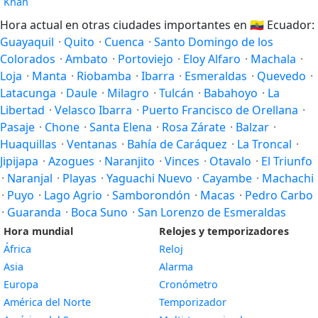
Khan
Hora actual en otras ciudades importantes en
🇪🇨
Ecuador:
Guayaquil
·
Quito
·
Cuenca
·
Santo Domingo de los
Colorados
·
Ambato
·
Portoviejo
·
Eloy Alfaro
·
Machala
·
Loja
·
Manta
·
Riobamba
·
Ibarra
·
Esmeraldas
·
Quevedo
·
Latacunga
·
Daule
·
Milagro
·
Tulcán
·
Babahoyo
·
La
Libertad
·
Velasco Ibarra
·
Puerto Francisco de Orellana
·
Pasaje
·
Chone
·
Santa Elena
·
Rosa Zárate
·
Balzar
·
Huaquillas
·
Ventanas
·
Bahía de Caráquez
·
La Troncal
·
Jipijapa
·
Azogues
·
Naranjito
·
Vinces
·
Otavalo
·
El Triunfo
·
Naranjal
·
Playas
·
Yaguachi Nuevo
·
Cayambe
·
Machachi
·
Puyo
·
Lago Agrio
·
Samborondón
·
Macas
·
Pedro Carbo
·
Guaranda
·
Boca Suno
·
San Lorenzo de Esmeraldas
Hora mundial
Relojes y temporizadores
África
Reloj
Asia
Alarma
Europa
Cronómetro
América del Norte
Temporizador