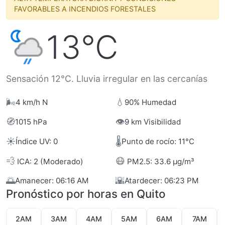
FAVORABLES A INCENDIOS FORESTALES
13°C
Sensación 12°C. Lluvia irregular en las cercanías
🌬️
💧
4 km/h N
90% Humedad
🧭
👁️
1015 hPa
9 km Visibilidad
☀️
🌡️
Índice UV: 0
Punto de rocío: 11°C
💨
😷
ICA: 2 (Moderado)
PM2.5: 33.6 µg/m³
🌅
🌇
Amanecer: 06:16 AM
Atardecer: 06:23 PM
Pronóstico por horas en Quito
2AM
3AM
4AM
5AM
6AM
7AM