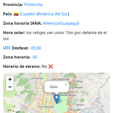
Provincia:
Pichincha
País:
🇪🇨
Ecuador
(
América del Sur
)
Zona horaria IANA:
America/Guayaquil
Hora solar:
los relojes van unos 15m por delante de el
sol
UTC
Desfase:
-05:00
Zona horaria:
-05
Horario de verano:
No
❌
+
×
−
Quito