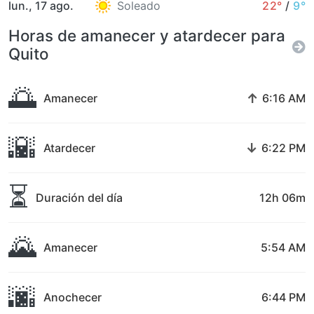
lun., 17 ago.
Soleado
22°
/
9°
Horas de amanecer y atardecer para
Quito
🌅
↑
Amanecer
6:16 AM
🌇
↓
Atardecer
6:22 PM
⏳
Duración del día
12h 06m
🌄
Amanecer
5:54 AM
🌆
Anochecer
6:44 PM