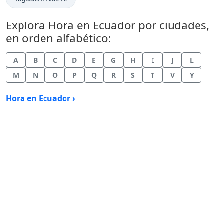
Explora Hora en Ecuador por ciudades,
en orden alfabético:
A
B
C
D
E
G
H
I
J
L
M
N
O
P
Q
R
S
T
V
Y
Hora en Ecuador ›