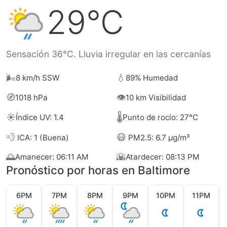
29°C
Sensación 36°C. Lluvia irregular en las cercanías
🌬️
💧
8 km/h SSW
89% Humedad
🧭
👁️
1018 hPa
10 km Visibilidad
☀️
🌡️
Índice UV: 1.4
Punto de rocío: 27°C
💨
😷
ICA: 1 (Buena)
PM2.5: 6.7 µg/m³
🌅
🌇
Amanecer: 06:11 AM
Atardecer: 08:13 PM
Pronóstico por horas en Baltimore
6PM
7PM
8PM
9PM
10PM
11PM