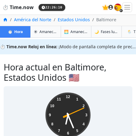
🇪🇸
⏱️
Time.now
22:26:11
Inicio
América del Norte
Estados Unidos
Baltimore
en Baltimore
en Baltimore
en Balt
en Bal
⏱️
Hora
☀️
Amanecer y atardecer
🌅
Amanecer y atardecer mañana
🌙
Fases lunares
🌦️
T
⏱️
Time.now Reloj en línea:
¡Modo de pantalla completa de precisión!
Hora actual en Baltimore,
Estados Unidos 🇺🇸
18:26:12
12
11
1
10
2
9
3
8
4
7
5
6