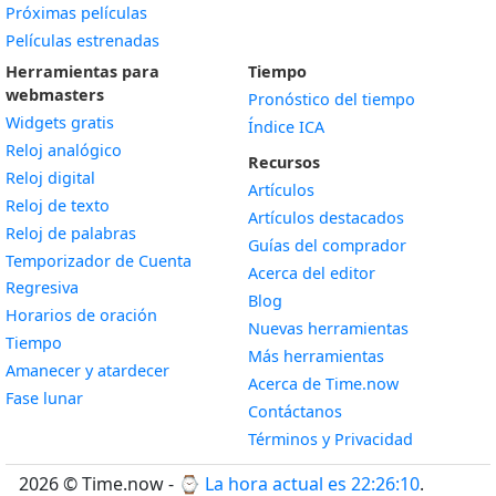
Próximas películas
Películas estrenadas
Herramientas para
Tiempo
webmasters
Pronóstico del tiempo
Widgets gratis
Índice ICA
Widget
Reloj analógico
Recursos
Widget
Reloj digital
Artículos
Widget
Reloj de texto
Artículos destacados
Widget
Reloj de palabras
Guías del comprador
Temporizador de Cuenta
Acerca del editor
Widget
Regresiva
Blog
Widget
Horarios de oración
Nuevas herramientas
Widget
Tiempo
Más herramientas
Widget
Amanecer y atardecer
Acerca de Time.now
Widget
Fase lunar
Contáctanos
Términos y Privacidad
2026 © Time.now - ⌚
La hora actual es 22:26:11
.