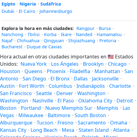
Egipto
·
Nigeria
·
Sudáfrica
Dubái
·
El Cairo
·
Johannesburgo
Explora la hora en más ciudades:
Rangpur
·
Bursa
·
Nanchong
·
Tbilisi
·
Korba
·
Ikare
·
Nanded
·
Hamamatsu
·
Najaf
·
Chihuahua
·
Qingyuan
·
Shijiazhuang
·
Pretoria
·
Bucharest
·
Duque de Caxias
Hora actual en otras ciudades importantes en
🇺🇸
Estados
Unidos:
Nueva York
·
Los Ángeles
·
Brooklyn
·
Chicago
·
Houston
·
Queens
·
Phoenix
·
Filadelfia
·
Manhattan
·
San
Antonio
·
San Diego
·
El Bronx
·
Dallas
·
Jacksonville
·
Austin
·
Fort Worth
·
Columbus
·
Indianápolis
·
Charlotte
·
San Francisco
·
Seattle
·
Denver
·
Washington
·
Washington
·
Nashville
·
El Paso
·
Oklahoma City
·
Detroit
·
Boston
·
Portland
·
Nuevo Memphis Sur
·
Memphis
·
Las
Vegas
·
Milwaukee
·
Baltimore
·
South Boston
·
Alburquerque
·
Tucson
·
Fresno
·
Sacramento
·
Omaha
·
Kansas City
·
Long Beach
·
Mesa
·
Staten Island
·
Atlanta
·