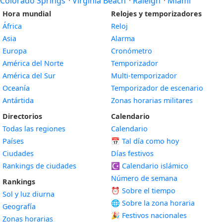
Colorado Springs
·
Virginia Beach
·
Raleigh
·
Miami
Hora mundial
Relojes y temporizadores
África
Reloj
Asia
Alarma
Europa
Cronómetro
América del Norte
Temporizador
América del Sur
Multi-temporizador
Oceanía
Temporizador de escenario
Antártida
Zonas horarias militares
Directorios
Calendario
Todas las regiones
Calendario
Países
📅
Tal día como hoy
Ciudades
Días festivos
Rankings de ciudades
☪️
Calendario islámico
Número de semana
Rankings
⏰ Sobre el tiempo
Sol y luz diurna
🌐 Sobre la zona horaria
Geografía
🎉 Festivos nacionales
Zonas horarias