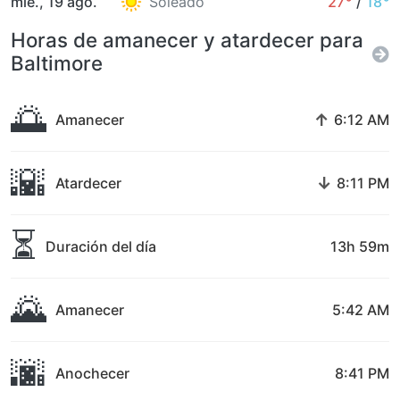
mié., 19 ago.
Soleado
27°
/
18°
Horas de amanecer y atardecer para
Baltimore
🌅
↑
Amanecer
6:12 AM
🌇
↓
Atardecer
8:11 PM
⏳
Duración del día
13h 59m
🌄
Amanecer
5:42 AM
🌆
Anochecer
8:41 PM