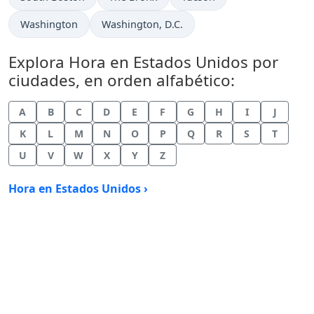
Hora actual en
Hora actual en
Washington
Washington, D.C.
Explora Hora en Estados Unidos por
ciudades, en orden alfabético:
A
B
C
D
E
F
G
H
I
J
K
L
M
N
O
P
Q
R
S
T
U
V
W
X
Y
Z
Hora en Estados Unidos ›