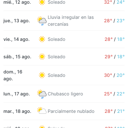
mié., 12 ago.
Soleado
32°
/
24°
Lluvia irregular en las
jue., 13 ago.
28°
/
23°
cercanías
vie., 14 ago.
Soleado
28°
/
18°
sáb., 15 ago.
Soleado
29°
/
18°
dom., 16
Soleado
30°
/
20°
ago.
lun., 17 ago.
Chubasco ligero
25°
/
22°
mar., 18 ago.
Parcialmente nublado
28°
/
21°