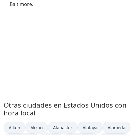
Baltimore.
Otras ciudades en Estados Unidos con
hora local
Hora actual en
Hora actual en
Hora actual en
Hora actual en
Hora actual 
Aiken
Akron
Alabaster
Alafaya
Alameda