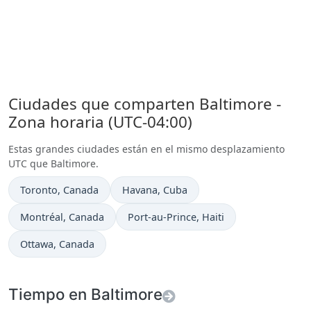
Ciudades que comparten Baltimore -
Zona horaria (UTC-04:00)
Estas grandes ciudades están en el mismo desplazamiento
UTC que Baltimore.
Hora actual en
Hora actual en
Toronto
, Canada
Havana
, Cuba
Hora actual en
Hora actual en
Montréal
, Canada
Port-au-Prince
, Haiti
Hora actual en
Ottawa
, Canada
Tiempo en Baltimore