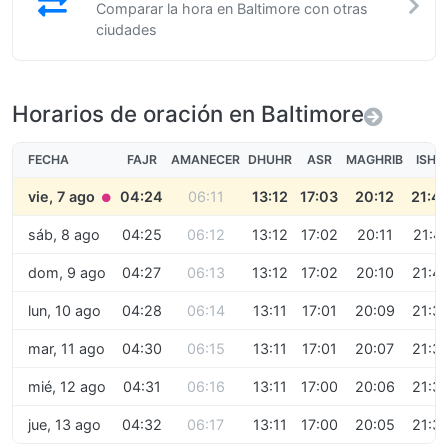
Comparar la hora en Baltimore con otras
ciudades
Horarios de oración en Baltimore
FECHA
FAJR
AMANECER
DHUHR
ASR
MAGHRIB
ISHA
vie, 7 ago
04:24
06:11
13:12
17:03
20:12
21:4
●
sáb, 8 ago
04:25
06:12
13:12
17:02
20:11
21:4
dom, 9 ago
04:27
06:13
13:12
17:02
20:10
21:4
lun, 10 ago
04:28
06:14
13:11
17:01
20:09
21:3
mar, 11 ago
04:30
06:15
13:11
17:01
20:07
21:3
mié, 12 ago
04:31
06:16
13:11
17:00
20:06
21:3
jue, 13 ago
04:32
06:17
13:11
17:00
20:05
21:3