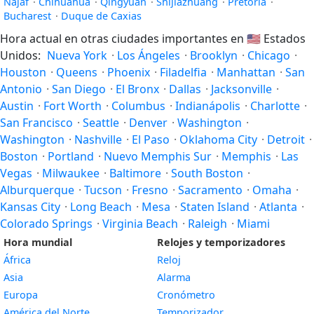
Najaf
·
Chihuahua
·
Qingyuan
·
Shijiazhuang
·
Pretoria
·
Bucharest
·
Duque de Caxias
Hora actual en otras ciudades importantes en
🇺🇸
Estados
Unidos:
Nueva York
·
Los Ángeles
·
Brooklyn
·
Chicago
·
Houston
·
Queens
·
Phoenix
·
Filadelfia
·
Manhattan
·
San
Antonio
·
San Diego
·
El Bronx
·
Dallas
·
Jacksonville
·
Austin
·
Fort Worth
·
Columbus
·
Indianápolis
·
Charlotte
·
San Francisco
·
Seattle
·
Denver
·
Washington
·
Washington
·
Nashville
·
El Paso
·
Oklahoma City
·
Detroit
·
Boston
·
Portland
·
Nuevo Memphis Sur
·
Memphis
·
Las
Vegas
·
Milwaukee
·
Baltimore
·
South Boston
·
Alburquerque
·
Tucson
·
Fresno
·
Sacramento
·
Omaha
·
Kansas City
·
Long Beach
·
Mesa
·
Staten Island
·
Atlanta
·
Colorado Springs
·
Virginia Beach
·
Raleigh
·
Miami
Hora mundial
Relojes y temporizadores
África
Reloj
Asia
Alarma
Europa
Cronómetro
América del Norte
Temporizador