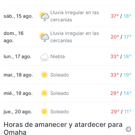
Lluvia irregular en las
sáb., 15 ago.
37°
/
18°
cercanías
dom., 16
Lluvia irregular en las
20°
/
17°
ago.
cercanías
lun., 17 ago.
Niebla
33°
/
18°
mar., 18 ago.
Soleado
33°
/
19°
mié., 19 ago.
Soleado
29°
/
14°
jue., 20 ago.
Soleado
29°
/
11°
Horas de amanecer y atardecer para
Omaha