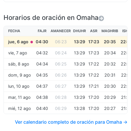
Horarios de oración en Omaha
FECHA
FAJR
AMANECER
DHUHR
ASR
MAGHRIB
ISHA
jue, 6 ago
04:30
06:23
13:29
17:23
20:35
22:0
●
vie, 7 ago
04:32
06:24
13:29
17:23
20:34
22:0
sáb, 8 ago
04:34
06:25
13:29
17:22
20:32
22:0
dom, 9 ago
04:35
06:26
13:29
17:22
20:31
22:0
lun, 10 ago
04:37
06:27
13:29
17:21
20:30
22:0
mar, 11 ago
04:38
06:28
13:29
17:20
20:29
21:5
mié, 12 ago
04:40
06:29
13:28
17:20
20:27
21:5
Ver calendario completo de oración para Omaha →