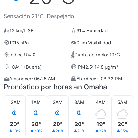
Sensación 21°C. Despejado
🌬️
💧
12 km/h SE
91% Humedad
🧭
👁️
1015 hPa
0 km Visibilidad
☀️
🌡️
Índice UV: 0
Punto de rocío: 19°C
💨
😷
ICA: 1 (Buena)
PM2.5: 14.8 µg/m³
🌅
🌇
Amanecer: 06:25 AM
Atardecer: 08:33 PM
Pronóstico por horas en Omaha
12AM
1AM
2AM
3AM
4AM
5AM
20°
20°
20°
20°
19°
20°
13%
20%
20%
21%
27%
35%