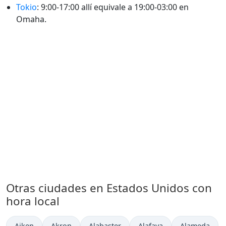
Tokio
: 9:00-17:00 allí equivale a 19:00-03:00 en
Omaha.
Otras ciudades en Estados Unidos con
hora local
Hora actual en
Hora actual en
Hora actual en
Hora actual en
Hora actual 
Aiken
Akron
Alabaster
Alafaya
Alameda