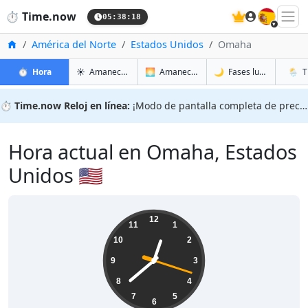
🇪🇸
⏱️
Time.now
05:38:19
Inicio
América del Norte
Estados Unidos
Omaha
en Omaha
en Omaha
en Om
en Om
⏱️
Hora
☀️
Amanecer y atardecer
🌅
Amanecer y atardecer mañana
🌙
Fases lunares
🌦️
T
⏱️
Time.now Reloj en línea:
¡Modo de pantalla completa de precisión!
Hora actual en Omaha, Estados
Unidos 🇺🇸
00:38:19
12
11
1
10
2
9
3
8
4
7
5
6