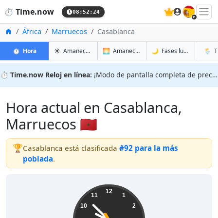
🇪🇸
⏱️
Time.now
08:52:25
Inicio
África
Marruecos
Casablanca
en Casablanca
en Casablanca
en Cas
en Cas
⏱️
Hora
☀️
Amanecer y atardecer
🌅
Amanecer y atardecer mañana
🌙
Fases lunares
🌦️
T
⏱️
Time.now Reloj en línea:
¡Modo de pantalla completa de precisión!
Hora actual en Casablanca,
Marruecos 🇲🇦
🏆
Casablanca está clasificada
#92 para la más
poblada
.
09:52:25
12
11
1
10
2