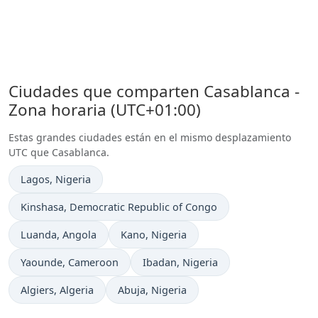
Ciudades que comparten Casablanca -
Zona horaria (UTC+01:00)
Estas grandes ciudades están en el mismo desplazamiento
UTC que Casablanca.
Hora actual en
Lagos
, Nigeria
Hora actual en
Kinshasa
, Democratic Republic of Congo
Hora actual en
Hora actual en
Luanda
, Angola
Kano
, Nigeria
Hora actual en
Hora actual en
Yaounde
, Cameroon
Ibadan
, Nigeria
Hora actual en
Hora actual en
Algiers
, Algeria
Abuja
, Nigeria