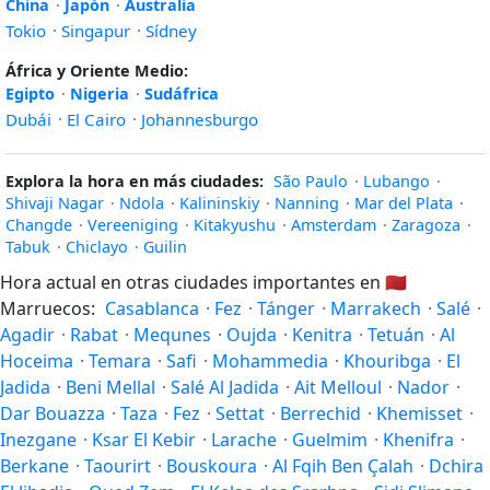
China
·
Japón
·
Australia
Tokio
·
Singapur
·
Sídney
África y Oriente Medio:
Egipto
·
Nigeria
·
Sudáfrica
Dubái
·
El Cairo
·
Johannesburgo
Explora la hora en más ciudades:
São Paulo
·
Lubango
·
Shivaji Nagar
·
Ndola
·
Kalininskiy
·
Nanning
·
Mar del Plata
·
Changde
·
Vereeniging
·
Kitakyushu
·
Amsterdam
·
Zaragoza
·
Tabuk
·
Chiclayo
·
Guilin
Hora actual en otras ciudades importantes en
🇲🇦
Marruecos:
Casablanca
·
Fez
·
Tánger
·
Marrakech
·
Salé
·
Agadir
·
Rabat
·
Mequnes
·
Oujda
·
Kenitra
·
Tetuán
·
Al
Hoceima
·
Temara
·
Safi
·
Mohammedia
·
Khouribga
·
El
Jadida
·
Beni Mellal
·
Salé Al Jadida
·
Ait Melloul
·
Nador
·
Dar Bouazza
·
Taza
·
Fez
·
Settat
·
Berrechid
·
Khemisset
·
Inezgane
·
Ksar El Kebir
·
Larache
·
Guelmim
·
Khenifra
·
Berkane
·
Taourirt
·
Bouskoura
·
Al Fqih Ben Çalah
·
Dchira