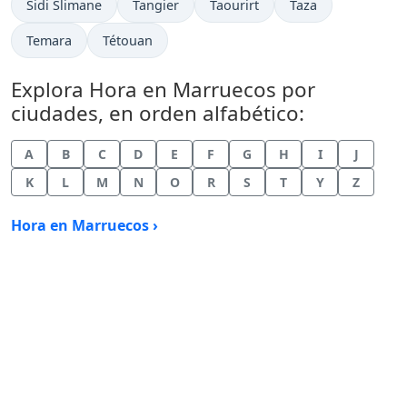
Hora actual en
Hora actual en
Hora actual en
Hora actual en
Sidi Slimane
Tangier
Taourirt
Taza
Hora actual en
Hora actual en
Temara
Tétouan
Explora Hora en Marruecos por
ciudades, en orden alfabético:
A
B
C
D
E
F
G
H
I
J
K
L
M
N
O
R
S
T
Y
Z
Hora en Marruecos ›