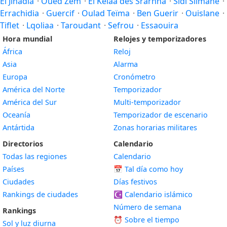
El Jihadia
·
Oued Zem
·
El Kelaa des Srarhna
·
Sidi Slimane
·
Errachidia
·
Guercif
·
Oulad Teïma
·
Ben Guerir
·
Ouislane
·
Tiflet
·
Lqoliaa
·
Taroudant
·
Sefrou
·
Essaouira
Hora mundial
Relojes y temporizadores
África
Reloj
Asia
Alarma
Europa
Cronómetro
América del Norte
Temporizador
América del Sur
Multi-temporizador
Oceanía
Temporizador de escenario
Antártida
Zonas horarias militares
Directorios
Calendario
Todas las regiones
Calendario
Países
📅
Tal día como hoy
Ciudades
Días festivos
Rankings de ciudades
☪️
Calendario islámico
Número de semana
Rankings
⏰ Sobre el tiempo
Sol y luz diurna