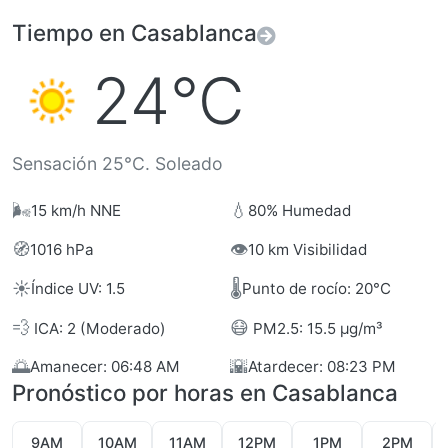
Tiempo en Casablanca
24°C
Sensación 25°C. Soleado
🌬️
💧
15 km/h NNE
80% Humedad
🧭
👁️
1016 hPa
10 km Visibilidad
☀️
🌡️
Índice UV: 1.5
Punto de rocío: 20°C
💨
😷
ICA: 2 (Moderado)
PM2.5: 15.5 µg/m³
🌅
🌇
Amanecer: 06:48 AM
Atardecer: 08:23 PM
Pronóstico por horas en Casablanca
9AM
10AM
11AM
12PM
1PM
2PM