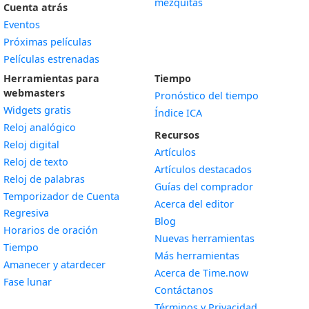
mezquitas
Cuenta atrás
Eventos
Próximas películas
Películas estrenadas
Herramientas para
Tiempo
webmasters
Pronóstico del tiempo
Widgets gratis
Índice ICA
Widget
Reloj analógico
Recursos
Widget
Reloj digital
Artículos
Widget
Reloj de texto
Artículos destacados
Widget
Reloj de palabras
Guías del comprador
Temporizador de Cuenta
Acerca del editor
Widget
Regresiva
Blog
Widget
Horarios de oración
Nuevas herramientas
Widget
Tiempo
Más herramientas
Widget
Amanecer y atardecer
Acerca de Time.now
Widget
Fase lunar
Contáctanos
Términos y Privacidad