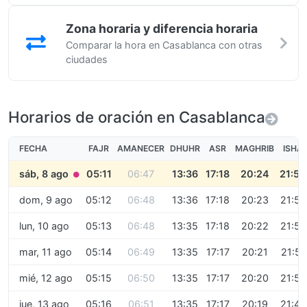
Zona horaria y diferencia horaria
Comparar la hora en Casablanca con otras
ciudades
Horarios de oración en Casablanca
FECHA
FAJR
AMANECER
DHUHR
ASR
MAGHRIB
ISHA
sáb, 8 ago
05:11
06:47
13:36
17:18
20:24
21:54
●
dom, 9 ago
05:12
06:48
13:36
17:18
20:23
21:53
lun, 10 ago
05:13
06:48
13:35
17:18
20:22
21:52
mar, 11 ago
05:14
06:49
13:35
17:17
20:21
21:51
mié, 12 ago
05:15
06:50
13:35
17:17
20:20
21:50
jue, 13 ago
05:16
06:51
13:35
17:17
20:19
21:49