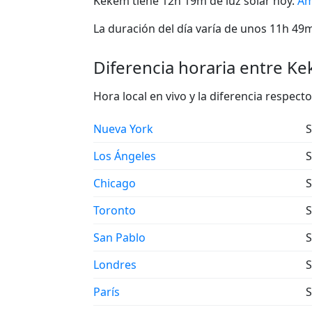
Kekem tiene 12h 19m de luz solar hoy.
Am
La duración del día varía de unos 11h 49m 
Diferencia horaria entre Ke
Hora local en vivo y la diferencia respe
Nueva York
S
Los Ángeles
S
Chicago
S
Toronto
S
San Pablo
S
Londres
S
París
S