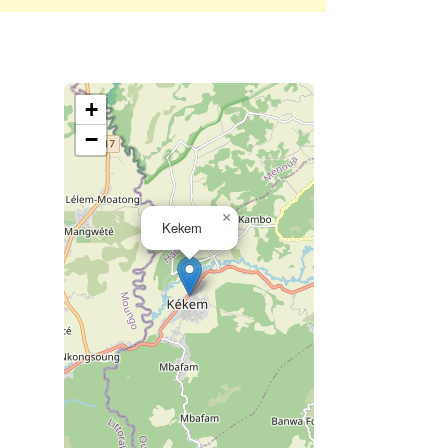
+
−
×
Kekem