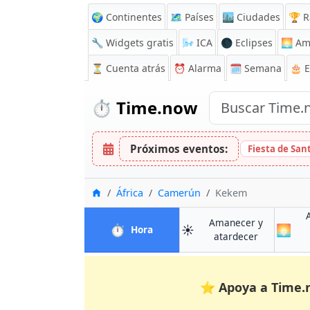
🌍 Continentes
🗺️ Países
🏙️ Ciudades
🏆 R
🔧 Widgets gratis
🌬️
ICA
🌑 Eclipses
🌅
Am
⏳
Cuenta atrás
⏰
Alarma
🗓️ Semana
🎂 
⏱️
Time.now
Próximos eventos:
Fiesta de San
Inicio
África
Camerún
Kekem
Amanecer y
⏱️
☀️
🌅
en Kekem
Hora
en Kekem
atardecer
⭐
Apoya a Time.