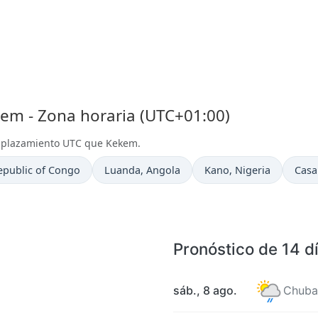
m - Zona horaria (UTC+01:00)
esplazamiento UTC que Kekem.
Hora actual en
Hora actual en
Hora
epublic of Congo
Luanda
, Angola
Kano
, Nigeria
Casa
Pronóstico de 14 d
sáb., 8 ago.
Chuba