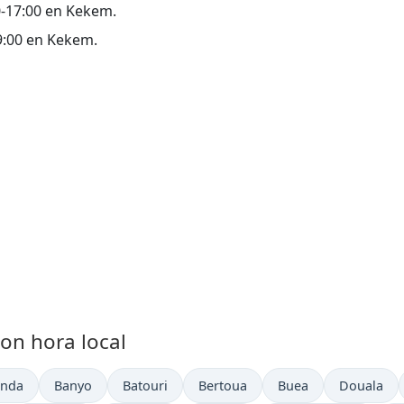
00-17:00 en Kekem.
09:00 en Kekem.
on hora local
actual en
Hora actual en
Hora actual en
Hora actual en
Hora actual en
Hora actua
nda
Banyo
Batouri
Bertoua
Buea
Douala