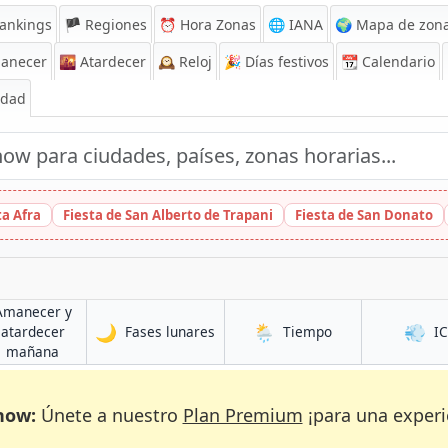
ankings
🏴 Regiones
⏰
Hora Zonas
🌐 IANA
🌍 Mapa de zona
anecer
🌇
Atardecer
🕰️
Reloj
🎉
Días festivos
📆
Calendario
Edad
ta Afra
Fiesta de San Alberto de Trapani
Fiesta de San Donato
Amanecer y
🌙
🌦️
💨
en Kekem
en Kekem
atardecer
Fases lunares
Tiempo
I
en Kekem
mañana
now:
Únete a nuestro
Plan Premium
¡para una experi