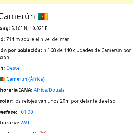
Camerún 🇨🇲
ong:
5.16° N, 10.02° E
ud:
714 m sobre el nivel del mar
ión por población:
n.º 68 de 140 ciudades de Camerún por
ción
n:
Oeste
🇨🇲
Camerún
(
África
)
horaria IANA:
Africa/Douala
solar:
los relojes van unos 20m por delante de el sol
esfase:
+01:00
horaria:
WAT