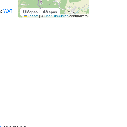
:
WAT
Mapas
Mapas
Leaflet
|
©
OpenStreetMap
contributors