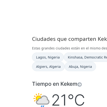
Ciudades que comparten Keke
Estas grandes ciudades están en el mismo d
Hora actual en
Hora actual en
Lagos
, Nigeria
Kinshasa
, Democratic R
Hora actual en
Hora actual en
Algiers
, Algeria
Abuja
, Nigeria
Tiempo en Kekem
21°C