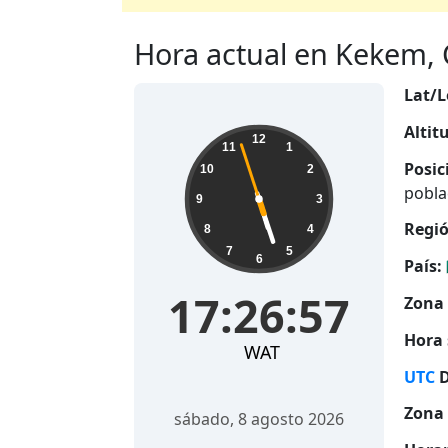
Hora actual en Kekem, 
Lat/L
Altit
17:26:58
12
11
1
Posic
10
2
pobla
9
3
Regió
8
4
7
5
6
País:
17:26:58
Zona 
Hora 
WAT
UTC
D
Zona 
sábado, 8 agosto 2026