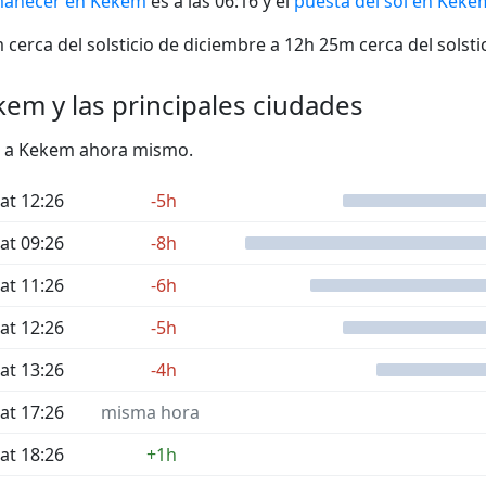
anecer en Kekem
es a las 06:16 y el
puesta del sol en Keke
cerca del solsticio de diciembre a 12h 25m cerca del solstic
kem y las principales ciudades
cto a Kekem ahora mismo.
at 12:26
-5h
at 09:26
-8h
at 11:26
-6h
at 12:26
-5h
at 13:26
-4h
at 17:26
misma hora
at 18:26
+1h