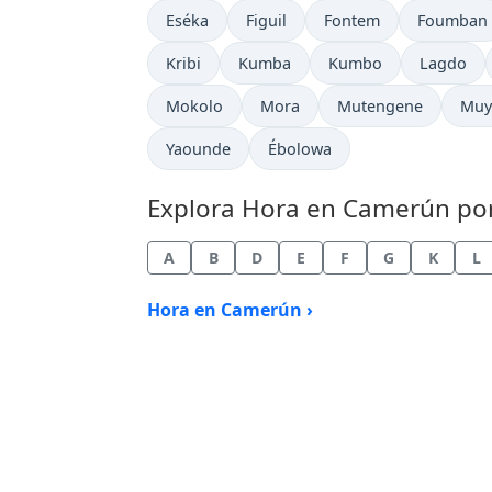
Hora actual en
Hora actual en
Hora actual en
Hora actu
Eséka
Figuil
Fontem
Foumban
Hora actual en
Hora actual en
Hora actual en
Hora actu
Kribi
Kumba
Kumbo
Lagdo
Hora actual en
Hora actual en
Hora actual en
Hora
Mokolo
Mora
Mutengene
Muy
Hora actual en
Hora actual en
Yaounde
Ébolowa
Explora Hora en Camerún por 
A
B
D
E
F
G
K
L
Hora en Camerún ›