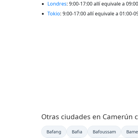
Londres
: 9:00-17:00 allí equivale a 09:
Tokio
: 9:00-17:00 allí equivale a 01:00-
Otras ciudades en Camerún c
Hora actual en
Hora actual en
Hora actual en
Hora 
Bafang
Bafia
Bafoussam
Bame