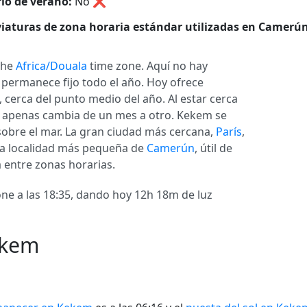
io de verano:
No
❌
iaturas de zona horaria estándar utilizadas en Camerún
 the
Africa/Douala
time zone. Aquí no hay
e permanece fijo todo el año. Hoy ofrece
cerca del punto medio del año. Al estar cerca
ía apenas cambia de un mes a otro. Kekem se
 sobre el mar. La gran ciudad más cercana,
París
,
na localidad más pequeña de
Camerún
, útil de
 entre zonas horarias.
pone a las 18:35, dando hoy 12h 18m de luz
ekem