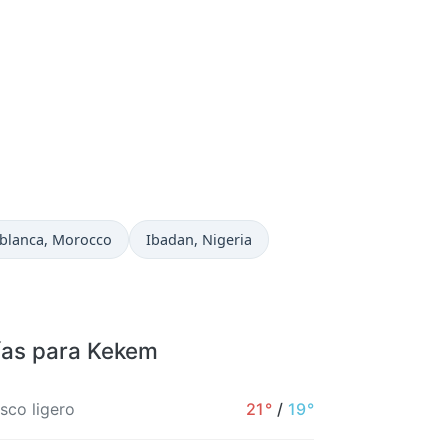
 actual en
Hora actual en
blanca
, Morocco
Ibadan
, Nigeria
ías para Kekem
sco ligero
21°
/
19°