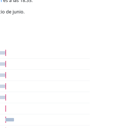
m
es a las 18:35.
io de junio.