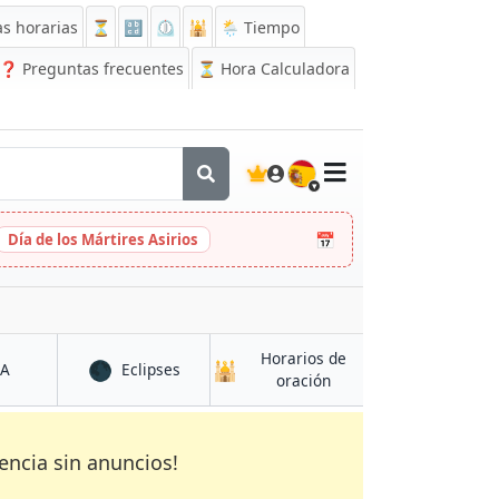
s horarias
⏳
🔡
⏲️
🕌
🌦️ Tiempo
❓
Preguntas frecuentes
⏳ Hora Calculadora
🇪🇸
📅
Día de los Mártires Asirios
Horarios de
🌑
🕌
en Kekem
en Kekem
CA
Eclipses
en Kekem
oración
encia sin anuncios!