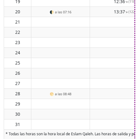
19
12:36
(118° 
↑
20
13:37
(122° 
↑
🌓
a las 07:16
21
22
23
24
25
26
27
28
🌕
a las 08:48
29
30
31
* Todas las horas son la hora local de Eslam Qaleh. Las horas de salida y pues