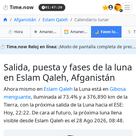
🇪🇸
⏱️
Time.now
01:47:21
Inicio
Afganistán
Eslam Qaleh
Calendario lunar
en Eslam Qaleh
en Eslam Qaleh
en Esl
en Es
⏱️
Hora
☀️
Amanecer y atardecer
🌅
Amanecer y atardecer mañana
🌙
Fases lunares
🌦️
T
⏱️
Time.now Reloj en línea:
¡Modo de pantalla completa de precisión!
Salida, puesta y fases de la luna
en Eslam Qaleh, Afganistán
Ahora mismo en
Eslam Qaleh
la Luna está en
Gibosa
menguante
, iluminada al 73.4% y a 376,890 km de la
Tierra, con la próxima salida de la Luna hacia el ESE:
Hoy, 22:22. De cara al futuro, la próxima luna llena
visible desde Eslam Qaleh es el 28 Ago 2026, 08:48.