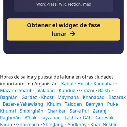
WordPress, Wix, Notion, más
Obtener el widget de fase
lunar
Horas de salida y puesta de la luna en otras ciudades
importantes en Afganistán:
Kabul
·
Herat
·
Kandahar
·
Mazar-e Sharif
·
Jalalabad
·
Kunduz
·
Ghazni
·
Balkh
·
Baghlán
·
Gardez
·
Khōst
·
Maymana
·
Khanabad
·
Bāzārak
·
Bāzār-e Yakāwlang
·
Khulm
·
Taloqan
·
Bāmyān
·
Pul-e
Khumrí
·
Shibirghān
·
Charikar
·
Sar-e Pul
·
Zaranj
·
Paghmān
·
Aībak
·
Fayzabad
·
Lashkar Gāh
·
Gereshk
·
Farah
·
Ghormach
·
Shīnḏanḏ
·
Andkhōy
·
Khān Neshīn
·