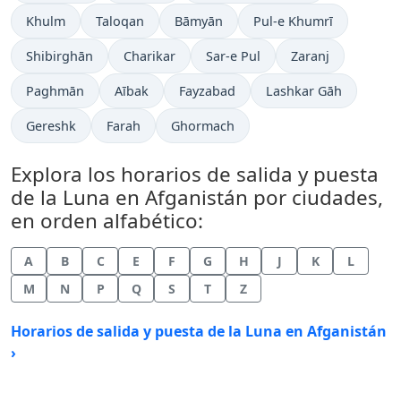
Khulm
Taloqan
Bāmyān
Pul-e Khumrī
Shibirghān
Charikar
Sar-e Pul
Zaranj
Paghmān
Aībak
Fayzabad
Lashkar Gāh
Gereshk
Farah
Ghormach
Explora los horarios de salida y puesta
de la Luna en Afganistán por ciudades,
en orden alfabético:
A
B
C
E
F
G
H
J
K
L
M
N
P
Q
S
T
Z
Horarios de salida y puesta de la Luna en Afganistán
›