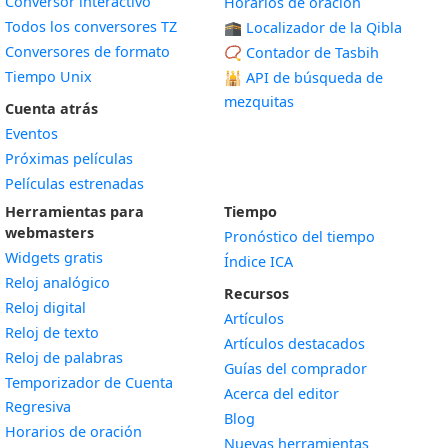
Conversor interactivo
Horarios de oración
Todos los conversores TZ
🕋 Localizador de la Qibla
Conversores de formato
📿 Contador de Tasbih
Tiempo Unix
🕌
API de búsqueda de
mezquitas
Cuenta atrás
Eventos
Próximas películas
Películas estrenadas
Herramientas para
Tiempo
webmasters
Pronóstico del tiempo
Widgets gratis
Índice ICA
Widget
Reloj analógico
Recursos
Widget
Reloj digital
Artículos
Widget
Reloj de texto
Artículos destacados
Widget
Reloj de palabras
Guías del comprador
Temporizador de Cuenta
Acerca del editor
Widget
Regresiva
Blog
Widget
Horarios de oración
Nuevas herramientas