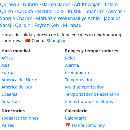
Qarāwul
·
Nahrín
·
Baraki Barak
·
Ārt Khwājah
·
Eslam
Qaleh
·
Karukh
·
Mehtar Lām
·
Kushk
·
Shahrak
·
Āsmār
·
Sang-e Chārak
·
Markaz-e Woluswalí-ye Achin
·
Jabal os
Saraj
·
Qarqīn
·
Fayrōz Kōh
·
Mīrābād
Horas de salida y puesta de la luna en cities in neighbouring
countries:
🇨🇳
China:
Shanghái
Hora mundial
Relojes y temporizadores
África
Reloj
Asia
Alarma
Europa
Cronómetro
América del Norte
Temporizador
América del Sur
Multi-temporizador
Oceanía
Temporizador de escenario
Antártida
Zonas horarias militares
Directorios
Calendario
Todas las regiones
Calendario
Países
📅
Tal día como hoy