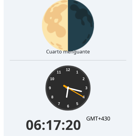
🌗
Cuarto menguante
06:17:21
12
11
1
10
2
9
3
8
4
7
5
6
GMT+430
06:17:21