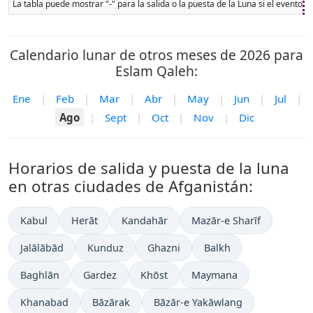
La tabla puede mostrar "-" para la salida o la puesta de la Luna si el evento 
Calendario lunar de otros meses de 2026 para
Eslam Qaleh:
Ene
|
Feb
|
Mar
|
Abr
|
May
|
Jun
|
Jul
|
Ago
|
Sept
|
Oct
|
Nov
|
Dic
Horarios de salida y puesta de la luna
en otras ciudades de Afganistán:
Kabul
Herāt
Kandahār
Mazār-e Sharīf
Jalālābād
Kunduz
Ghazni
Balkh
Baghlān
Gardez
Khōst
Maymana
Khanabad
Bāzārak
Bāzār-e Yakāwlang