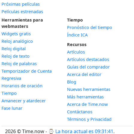
Próximas películas
Películas estrenadas
Herramientas para
Tiempo
webmasters
Pronóstico del tiempo
Widgets gratis
Índice ICA
Widget
Reloj analógico
Recursos
Widget
Reloj digital
Artículos
Widget
Reloj de texto
Artículos destacados
Widget
Reloj de palabras
Guías del comprador
Temporizador de Cuenta
Acerca del editor
Widget
Regresiva
Blog
Widget
Horarios de oración
Nuevas herramientas
Widget
Tiempo
Más herramientas
Widget
Amanecer y atardecer
Acerca de Time.now
Widget
Fase lunar
Contáctanos
Términos y Privacidad
2026 © Time.now - ⌚
La hora actual es 09:31:42
.