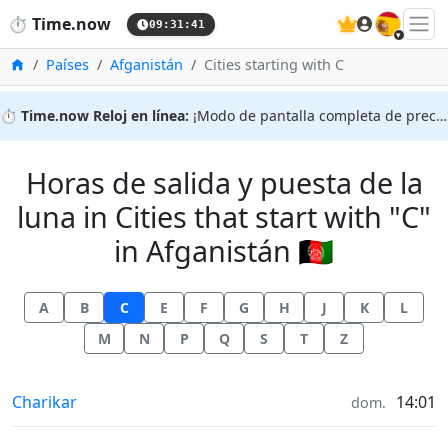
🇪🇸
⏱️
Time.now
09:31:42
Inicio
Países
Afganistán
Cities starting with C
⏱️
Time.now Reloj en línea:
¡Modo de pantalla completa de precisión!
Horas de salida y puesta de la
luna in Cities that start with "C"
in Afganistán 🇦🇫
A
B
C
E
F
G
H
J
K
L
M
N
P
Q
S
T
Z
Horas de salida y puesta de la luna in
Charikar
14:01
dom.