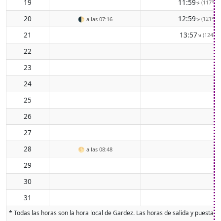
19
11:59
(117° ES
↑
20
12:59
(121° ES
↑
🌓
a las 07:16
21
13:57
(124° S
↑
22
23
24
25
26
27
28
🌕
a las 08:48
29
30
31
* Todas las horas son la hora local de Gardez. Las horas de salida y puesta de