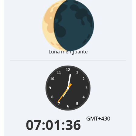
🌘
Luna menguante
07:01:37
12
11
1
10
2
9
3
8
4
7
5
6
GMT+430
07:01:37