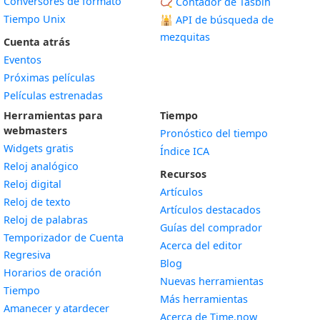
Conversores de formato
📿 Contador de Tasbih
Tiempo Unix
🕌
API de búsqueda de
mezquitas
Cuenta atrás
Eventos
Próximas películas
Películas estrenadas
Herramientas para
Tiempo
webmasters
Pronóstico del tiempo
Widgets gratis
Índice ICA
Widget
Reloj analógico
Recursos
Widget
Reloj digital
Artículos
Widget
Reloj de texto
Artículos destacados
Widget
Reloj de palabras
Guías del comprador
Temporizador de Cuenta
Acerca del editor
Widget
Regresiva
Blog
Widget
Horarios de oración
Nuevas herramientas
Widget
Tiempo
Más herramientas
Widget
Amanecer y atardecer
Acerca de Time.now