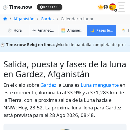
🇪🇸
⏱️
Time.now
02:31:37
Inicio
Afganistán
Gardez
Calendario lunar
en Gardez
en Gardez
en Gar
en Ga
⏱️
Hora
☀️
Amanecer y atardecer
🌅
Amanecer y atardecer mañana
🌙
Fases lunares
🌦️
T
⏱️
Time.now Reloj en línea:
¡Modo de pantalla completa de precisión!
Salida, puesta y fases de la luna
en Gardez, Afganistán
En el cielo sobre
Gardez
la Luna es
Luna menguante
en
este momento, iluminada al 33.9% y a 371,283 km de
la Tierra, con la próxima salida de la Luna hacia el
NNW: Hoy, 23:52. La próxima luna llena para Gardez
está prevista para el 28 Ago 2026, 08:48.