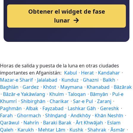
Obtener el widget de fase
lunar
Horas de salida y puesta de la luna en otras ciudades
importantes en Afganistán:
Kabul
·
Herat
·
Kandahar
·
Mazar-e Sharif
·
Jalalabad
·
Kunduz
·
Ghazni
·
Balkh
·
Baghlán
·
Gardez
·
Khōst
·
Maymana
·
Khanabad
·
Bāzārak
·
Bāzār-e Yakāwlang
·
Khulm
·
Taloqan
·
Bāmyān
·
Pul-e
Khumrí
·
Shibirghān
·
Charikar
·
Sar-e Pul
·
Zaranj
·
Paghmān
·
Aībak
·
Fayzabad
·
Lashkar Gāh
·
Gereshk
·
Farah
·
Ghormach
·
Shīnḏanḏ
·
Andkhōy
·
Khān Neshīn
·
Qarāwul
·
Nahrín
·
Baraki Barak
·
Ārt Khwājah
·
Eslam
Qaleh
·
Karukh
·
Mehtar Lām
·
Kushk
·
Shahrak
·
Āsmār
·