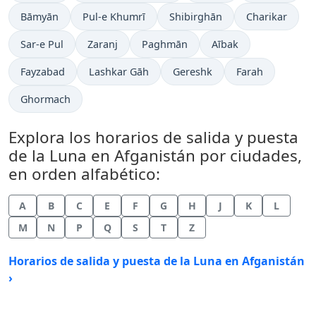
Bāmyān
Pul-e Khumrī
Shibirghān
Charikar
Sar-e Pul
Zaranj
Paghmān
Aībak
Fayzabad
Lashkar Gāh
Gereshk
Farah
Ghormach
Explora los horarios de salida y puesta
de la Luna en Afganistán por ciudades,
en orden alfabético:
A
B
C
E
F
G
H
J
K
L
M
N
P
Q
S
T
Z
Horarios de salida y puesta de la Luna en Afganistán
›