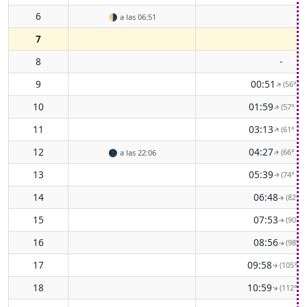
6
🌗
a las 06:51
7
8
-
9
00:51
(56° NE
↑
10
01:59
(57° EN
↑
11
03:13
(61° EN
↑
12
04:27
(66° EN
🌑
a las 22:06
↑
13
05:39
(74° EN
↑
14
06:48
(82° E
↑
15
07:53
(90° E
↑
16
08:56
(98° E
↑
17
09:58
(105° ES
↑
18
10:59
(112° ES
↑