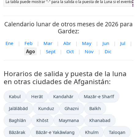
La tabla puede mostrar "-" para la salida o la puesta de la Luna si el evento 
Calendario lunar de otros meses de 2026 para
Gardez:
Ene
|
Feb
|
Mar
|
Abr
|
May
|
Jun
|
Jul
|
Ago
|
Sept
|
Oct
|
Nov
|
Dic
Horarios de salida y puesta de la luna
en otras ciudades de Afganistán:
Kabul
Herāt
Kandahār
Mazār-e Sharīf
Jalālābād
Kunduz
Ghazni
Balkh
Baghlān
Khōst
Maymana
Khanabad
Bāzārak
Bāzār-e Yakāwlang
Khulm
Taloqan