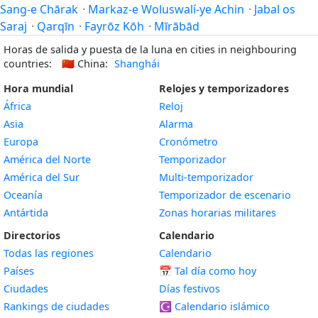
Sang-e Chārak
·
Markaz-e Woluswalí-ye Achin
·
Jabal os
Saraj
·
Qarqīn
·
Fayrōz Kōh
·
Mīrābād
Horas de salida y puesta de la luna en cities in neighbouring
countries:
🇨🇳
China:
Shanghái
Hora mundial
Relojes y temporizadores
África
Reloj
Asia
Alarma
Europa
Cronómetro
América del Norte
Temporizador
América del Sur
Multi-temporizador
Oceanía
Temporizador de escenario
Antártida
Zonas horarias militares
Directorios
Calendario
Todas las regiones
Calendario
Países
📅
Tal día como hoy
Ciudades
Días festivos
Rankings de ciudades
☪️
Calendario islámico