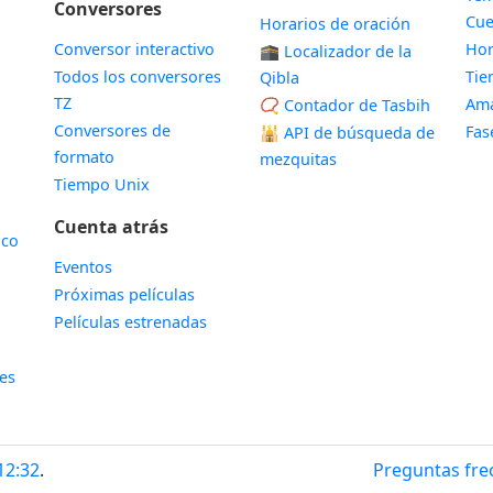
Conversores
Cue
Horarios de oración
Conversor interactivo
Hor
🕋 Localizador de la
Todos los conversores
Ti
Qibla
TZ
Ama
📿 Contador de Tasbih
Conversores de
Fas
🕌
API de búsqueda de
formato
mezquitas
Tiempo Unix
Cuenta atrás
ico
Eventos
Próximas películas
Películas estrenadas
les
12:32
.
Preguntas fre