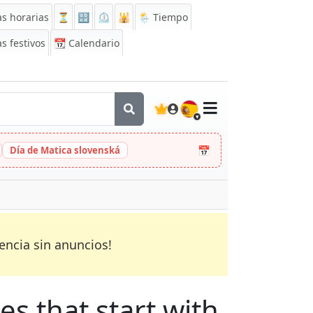
s horarias
⏳
🔡
⏲️
🕌
🌦️ Tiempo
s festivos
📆
Calendario
🇪🇸
📅
Día de Matica slovenská
encia sin anuncios!
es that start with