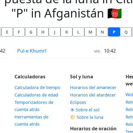
"P" in Afganistán 🇦🇫
E
F
G
H
J
K
L
M
N
P
Q
Horas de salida y puesta de la luna in
:42
Pul-e Khumrī
10:42
vie.
Calculadoras
Sol y luna
He
we
Calculadora de tiempo
Horarios del amanecer
Wid
Calculadoras de edad
Horarios del atardecer
Rel
Temporizadores de
Eclipses
cuenta atrás
Rel
☀️ Sobre el sol
Herramientas de
Rel
🌕 Sobre la luna
cuenta atrás
Rel
Horarios de oración
Tem