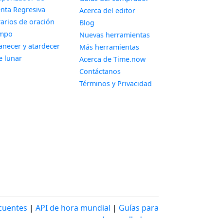
Widget
nta Regresiva
Acerca del editor
Widget
arios de oración
Blog
Widget
empo
Nuevas herramientas
Widget
necer y atardecer
Más herramientas
Widget
e lunar
Acerca de Time.now
Contáctanos
Términos y Privacidad
cuentes
|
API de hora mundial
|
Guías para