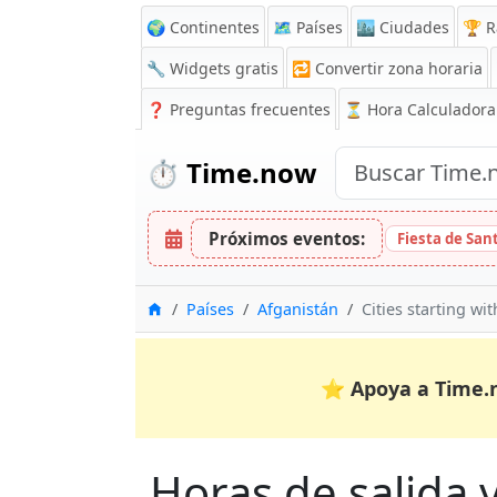
🌍 Continentes
🗺️ Países
🏙️ Ciudades
🏆 R
🔧 Widgets gratis
🔁
Convertir zona horaria
❓
Preguntas frecuentes
⏳ Hora Calculadora
⏱️
Time.now
Próximos eventos:
Fiesta de Sa
Inicio
Países
Afganistán
Cities starting wit
⭐
Apoya a Time.
Horas de salida y