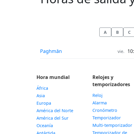
A
B
C
Horas de salida y puesta de la luna in
Paghmān
10
vie.
Hora mundial
Relojes y
temporizadores
África
Reloj
Asia
Alarma
Europa
Cronómetro
América del Norte
Temporizador
América del Sur
Multi-temporizador
Oceanía
Temporizador de
Antártida