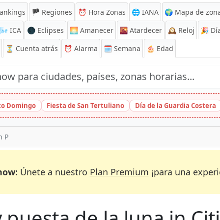
ankings
🏴 Regiones
⏰
Hora Zonas
🌐 IANA
🌍 Mapa de zona
🌬️
ICA
🌑 Eclipses
🌅
Amanecer
🌇
Atardecer
🕰️
Reloj
🎉
Día
⏳
Cuenta atrás
⏰
Alarma
🗓️ Semana
🎂 Edad
nto Domingo
Fiesta de San Tertuliano
Día de la Guardia Costera
h P
now:
Únete a nuestro
Plan Premium
¡para una experi
 puesta de la luna in Citi