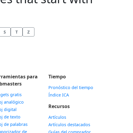
S
T
Z
rramientas para
Tiempo
bmasters
Pronóstico del tiempo
gets gratis
Índice ICA
Widget
oj analógico
Recursos
Widget
oj digital
Widget
oj de texto
Artículos
Widget
oj de palabras
Artículos destacados
porizador de
Guías del comprador