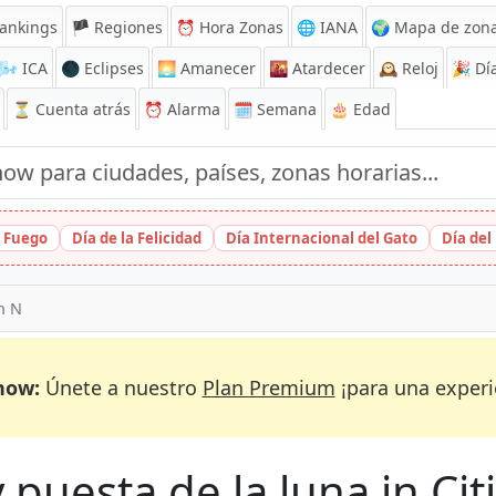
ankings
🏴 Regiones
⏰
Hora Zonas
🌐 IANA
🌍 Mapa de zona
🌬️
ICA
🌑 Eclipses
🌅
Amanecer
🌇
Atardecer
🕰️
Reloj
🎉
Día
⏳
Cuenta atrás
⏰
Alarma
🗓️ Semana
🎂 Edad
l Fuego
Día de la Felicidad
Día Internacional del Gato
Día del
th N
now:
Únete a nuestro
Plan Premium
¡para una experi
 puesta de la luna in Citi