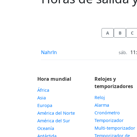
A
B
C
Horas de salida y puesta de la luna in
Nahrīn
11
sáb.
Hora mundial
Relojes y
temporizadores
África
Reloj
Asia
Alarma
Europa
Cronómetro
América del Norte
Temporizador
América del Sur
Multi-temporizador
Oceanía
Temporizador de
Antártida