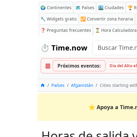
🌍 Continentes
🗺️ Países
🏙️ Ciudades
🏆 R
🔧 Widgets gratis
🔁
Convertir zona horaria
❓
Preguntas frecuentes
⏳ Hora Calculadora
⏱️
Time.now
Próximos eventos:
Día del Alto e
Inicio
Países
Afganistán
Cities starting wi
⭐
Apoya a Time.
Horas de salida y