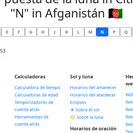
"N" in Afganistán 🇦🇫
E
F
G
H
J
K
L
M
N
P
Q
:53
Calculadoras
Sol y luna
He
we
Calculadora de tiempo
Horarios del amanecer
Wid
Calculadoras de edad
Horarios del atardecer
Rel
Temporizadores de
Eclipses
cuenta atrás
Rel
☀️ Sobre el sol
Herramientas de
Rel
🌕 Sobre la luna
cuenta atrás
Rel
Horarios de oración
Tem