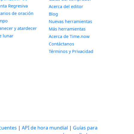
Widget
nta Regresiva
Acerca del editor
Widget
arios de oración
Blog
Widget
empo
Nuevas herramientas
Widget
necer y atardecer
Más herramientas
Widget
e lunar
Acerca de Time.now
Contáctanos
Términos y Privacidad
cuentes
|
API de hora mundial
|
Guías para