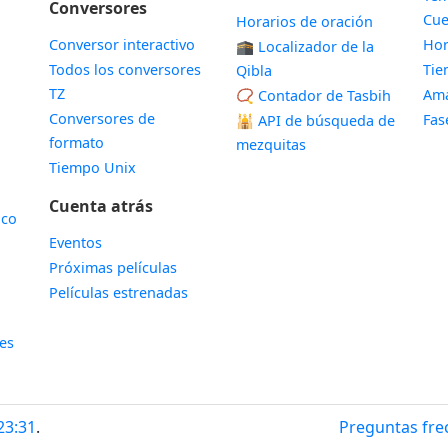
Conversores
Cue
Horarios de oración
Conversor interactivo
Hor
🕋 Localizador de la
Todos los conversores
Ti
Qibla
TZ
Ama
📿 Contador de Tasbih
Conversores de
Fas
🕌
API de búsqueda de
formato
mezquitas
Tiempo Unix
Cuenta atrás
ico
Eventos
Próximas películas
Películas estrenadas
les
23:31
.
Preguntas fre