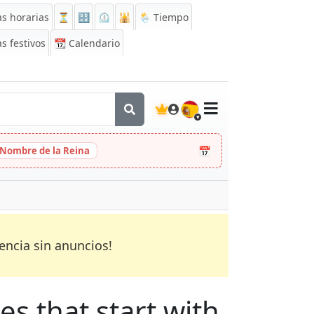
s horarias
⏳
🔡
⏲️
🕌
🌦️ Tiempo
s festivos
📆
Calendario
🇪🇸
📅
 Nombre de la Reina
encia sin anuncios!
es that start with