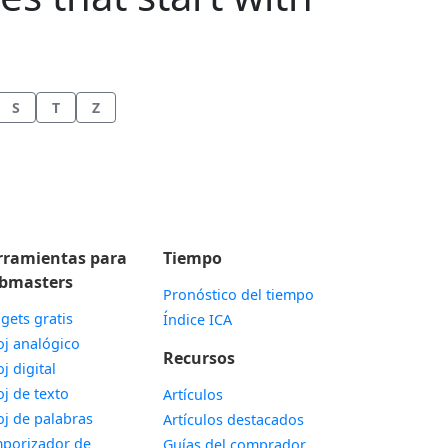
S
T
Z
rramientas para
Tiempo
bmasters
Pronóstico del tiempo
gets gratis
Índice ICA
Widget
oj analógico
Recursos
Widget
oj digital
Widget
oj de texto
Artículos
Widget
oj de palabras
Artículos destacados
porizador de
Guías del comprador